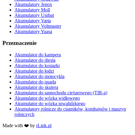
Akumulatory Jenox
Akumulatory Moll
Akumulatory Unibat
Akumulatory Varta
Akumulatory Voltmaster
Akumulatory Yuasa
Przeznaczenie
Akumulator do kampera
Akumulator do diesla
Akumulator do kosiarki
Akumulator do łodzi
Akumulator do motocykla
Akumulator do quada
Akumulator do skutera
Akumulator do samochodu ciężarowego (TIR-a)
Akumulator do wózka widłowego
Akumulator do wózka inwalidzkiego
Akumulatory rolnicze do ciągników, kombajnów i maszyn
rolniczych
Made with ❤️ by
rLink.pl