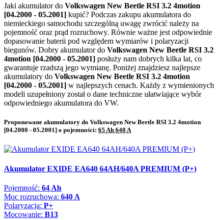
Jaki akumulator do
Volkswagen New Beetle RSI 3.2 4motion
[04.2000 - 05.2001]
kupić? Podczas zakupu akumulatora do
niemieckiego samochodu szczególną uwagę zwrócić należy na
pojemność oraz prąd rozruchowy. Równie ważne jest odpowiednie
dopasowanie baterii pod względem wymiarów i polaryzacji
biegunów. Dobry akumulator do
Volkswagen New Beetle RSI 3.2
4motion [04.2000 - 05.2001]
posłuży nam dobrych kilka lat, co
gwarantuje rzadszą jego wymianę. Poniżej znajdziesz najlepsze
akumulatory do
Volkswagen New Beetle RSI 3.2 4motion
[04.2000 - 05.2001]
w najlepszych cenach. Każdy z wymienionych
modeli uzupełniony został o dane techniczne ułatwiające wybór
odpowiedniego akumulatora do VW.
Proponowane akumulatory do Volkswagen New Beetle RSI 3.2 4motion
[04.2000 - 05.2001] o pojemności:
65 Ah 640 A
Akumulator EXIDE EA640 64AH/640A PREMIUM (P+)
Pojemność:
64 Ah
Moc rozruchowa:
640 A
Polaryzacja:
P+
Mocowanie:
B13