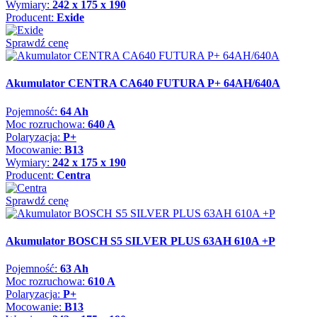
Wymiary:
242 x 175 x 190
Producent:
Exide
Sprawdź cenę
Akumulator CENTRA CA640 FUTURA P+ 64AH/640A
Pojemność:
64 Ah
Moc rozruchowa:
640 A
Polaryzacja:
P+
Mocowanie:
B13
Wymiary:
242 x 175 x 190
Producent:
Centra
Sprawdź cenę
Akumulator BOSCH S5 SILVER PLUS 63AH 610A +P
Pojemność:
63 Ah
Moc rozruchowa:
610 A
Polaryzacja:
P+
Mocowanie:
B13