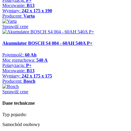
Polaryzacja:
P+
Mocowanie:
B13
Wymiary:
242 x 175 x 190
Producent:
Varta
Sprawdź cenę
Akumulator BOSCH S4 004 - 60AH 540A P+
Pojemność:
60 Ah
Moc rozruchowa:
540 A
Polaryzacja:
P+
Mocowanie:
B13
Wymiary:
242 x 175 x 175
Producent:
Bosch
Sprawdź cenę
Dane techniczne
Typ pojazdu:
Samochód osobowy