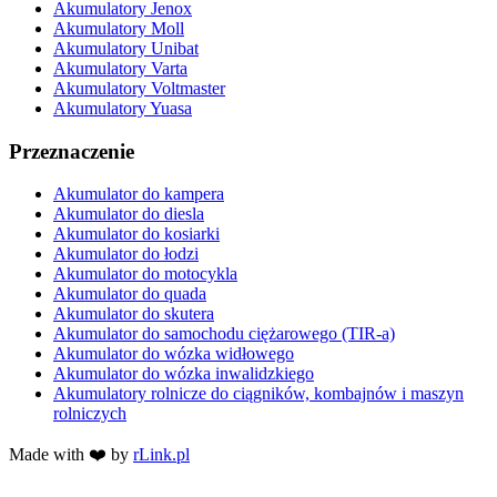
Akumulatory Jenox
Akumulatory Moll
Akumulatory Unibat
Akumulatory Varta
Akumulatory Voltmaster
Akumulatory Yuasa
Przeznaczenie
Akumulator do kampera
Akumulator do diesla
Akumulator do kosiarki
Akumulator do łodzi
Akumulator do motocykla
Akumulator do quada
Akumulator do skutera
Akumulator do samochodu ciężarowego (TIR-a)
Akumulator do wózka widłowego
Akumulator do wózka inwalidzkiego
Akumulatory rolnicze do ciągników, kombajnów i maszyn
rolniczych
Made with ❤️ by
rLink.pl