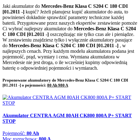
Jaki akumulator do
Mercedes-Benz Klasa C S204 C 180 CDI
[01.2011 -]
kupić? Jeżeli planujesz kupić akumulator do auta, to
powinieneś dokładnie sprawdzić parametry techniczne każdej
baterii. Przygotowane przez naszych ekspertów zestawienie pomoże
Ci wybrać najlepszy akumulator do
Mercedes-Benz Klasa C S204
C 180 CDI [01.2011 -]
oszczędzając nie tylko czas ale i pieniądze.
W zestawieniu znajdziesz tylko i wyłącznie akumulatory pasujące
do
Mercedes-Benz Klasa C S204 C 180 CDI [01.2011 -]
, w
najlepszych cenach. Przy każdym modelu akumulatora podana jest
pojemność, prąd, wymiary i cena. Wymiana akumulatora w
Mercedesie nie jest droga, o ile wcześniej kupimy odpowiednią
baterię o odpowiedniej pojemności i wymiarach.
Proponowane akumulatory do Mercedes-Benz Klasa C S204 C 180 CDI
[01.2011 -] o pojemności:
80 Ah 980 A
Akumulator CENTRA AGM 80AH CK800 800A P+ START
STOP
Pojemność:
80 Ah
Moc rozruchowa:
800 A