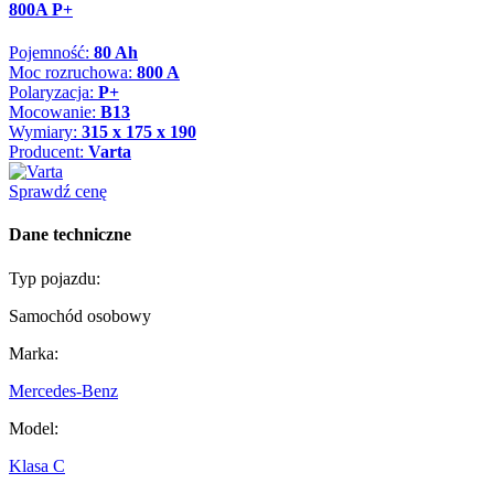
800A P+
Pojemność:
80 Ah
Moc rozruchowa:
800 A
Polaryzacja:
P+
Mocowanie:
B13
Wymiary:
315 x 175 x 190
Producent:
Varta
Sprawdź cenę
Dane techniczne
Typ pojazdu:
Samochód osobowy
Marka:
Mercedes-Benz
Model:
Klasa C