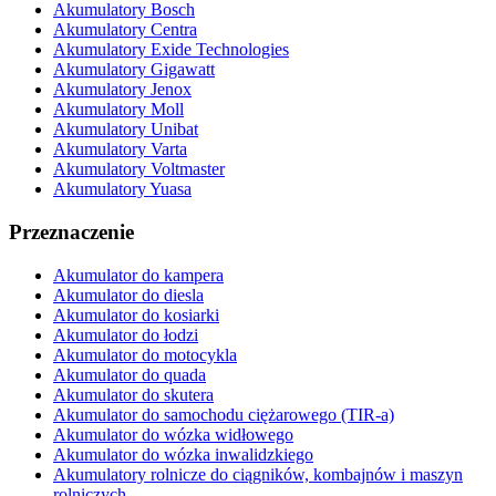
Akumulatory Bosch
Akumulatory Centra
Akumulatory Exide Technologies
Akumulatory Gigawatt
Akumulatory Jenox
Akumulatory Moll
Akumulatory Unibat
Akumulatory Varta
Akumulatory Voltmaster
Akumulatory Yuasa
Przeznaczenie
Akumulator do kampera
Akumulator do diesla
Akumulator do kosiarki
Akumulator do łodzi
Akumulator do motocykla
Akumulator do quada
Akumulator do skutera
Akumulator do samochodu ciężarowego (TIR-a)
Akumulator do wózka widłowego
Akumulator do wózka inwalidzkiego
Akumulatory rolnicze do ciągników, kombajnów i maszyn
rolniczych