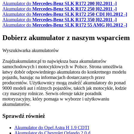
Akumulator do
Mercedes-Benz SLK R172 200 [02.2011 -]
Akumulator do
Mercedes-Benz SLK R172 250 [02.2011 -]
Akumulator do
Mercedes-Benz SLK R172 250 CDI [01.2012 -]
Akumulator do
Mercedes-Benz SLK R172 350 [02.2011 -]
Akumulator do
Mercedes-Benz SLK R172 55 AMG [01.2012 -]
Dobierz
akumulator
z naszym wsparciem
Wyszukiwarka akumulatorów
Znajdzakumulator.pl to największa baza akumulatorów
samochodowych i motocyklowych w Polsce. Strona umożliwia
łatwy dobór odpowiedniego akumulatora do konkretnego modelu
pojazdu, bazując na informacjach dostarczanych przez
producentów. Użytkownicy mogą znaleźć akumulatory do ponad
9000 modeli aut i różnych pojazdów, takich jak motocykle, łodzie
czy maszyny rolnicze. Serwis oferuje także poradnik
motoryzacyjny, który pomaga w wyborze i użytkowaniu
akumulatorów.
Sprawdź również
Akumulator do Opel Astra H 1.9 CDTI
Akumulator do Chevrolet Orlando 2.0 d