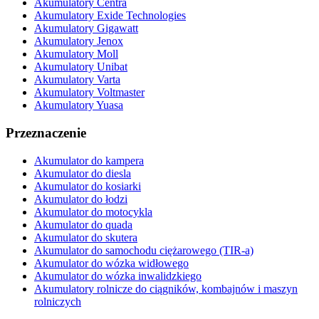
Akumulatory Centra
Akumulatory Exide Technologies
Akumulatory Gigawatt
Akumulatory Jenox
Akumulatory Moll
Akumulatory Unibat
Akumulatory Varta
Akumulatory Voltmaster
Akumulatory Yuasa
Przeznaczenie
Akumulator do kampera
Akumulator do diesla
Akumulator do kosiarki
Akumulator do łodzi
Akumulator do motocykla
Akumulator do quada
Akumulator do skutera
Akumulator do samochodu ciężarowego (TIR-a)
Akumulator do wózka widłowego
Akumulator do wózka inwalidzkiego
Akumulatory rolnicze do ciągników, kombajnów i maszyn
rolniczych