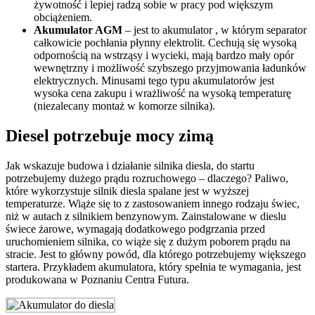
żywotność i lepiej radzą sobie w pracy pod większym
obciążeniem.
Akumulator AGM
– jest to akumulator , w którym separator
całkowicie pochłania płynny elektrolit. Cechują się wysoką
odpornością na wstrząsy i wycieki, mają bardzo mały opór
wewnętrzny i możliwość szybszego przyjmowania ładunków
elektrycznych. Minusami tego typu akumulatorów jest
wysoka cena zakupu i wrażliwość na wysoką temperaturę
(niezalecany montaż w komorze silnika).
Diesel potrzebuje mocy zimą
Jak wskazuje budowa i działanie silnika diesla, do startu
potrzebujemy dużego prądu rozruchowego – dlaczego? Paliwo,
które wykorzystuje silnik diesla spalane jest w wyższej
temperaturze. Wiąże się to z zastosowaniem innego rodzaju świec,
niż w autach z silnikiem benzynowym. Zainstalowane w dieslu
świece żarowe, wymagają dodatkowego podgrzania przed
uruchomieniem silnika, co wiąże się z dużym poborem prądu na
stracie. Jest to główny powód, dla którego potrzebujemy większego
startera. Przykładem akumulatora, który spełnia te wymagania, jest
produkowana w Poznaniu Centra Futura.