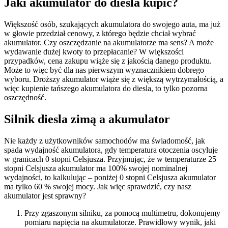
Jaki akumulator do diesla kupić?
Większość osób, szukających akumulatora do swojego auta, ma już
w głowie przedział cenowy, z którego będzie chciał wybrać
akumulator. Czy oszczędzanie na akumulatorze ma sens? A może
wydawanie dużej kwoty to przepłacanie? W większości
przypadków, cena zakupu wiąże się z jakością danego produktu.
Może to więc być dla nas pierwszym wyznacznikiem dobrego
wyboru. Droższy akumulator wiąże się z większą wytrzymałością, a
więc kupienie tańszego akumulatora do diesla, to tylko pozorna
oszczędność.
Silnik diesla zimą a akumulator
Nie każdy z użytkowników samochodów ma świadomość, jak
spada wydajność akumulatora, gdy temperatura otoczenia oscyluje
w granicach 0 stopni Celsjusza. Przyjmując, że w temperaturze 25
stopni Celsjusza akumulator ma 100% swojej nominalnej
wydajności, to kalkulując – poniżej 0 stopni Celsjusza akumulator
ma tylko 60 % swojej mocy. Jak więc sprawdzić, czy nasz
akumulator jest sprawny?
Przy zgaszonym silniku, za pomocą multimetru, dokonujemy
pomiaru napięcia na akumulatorze. Prawidłowy wynik, jaki