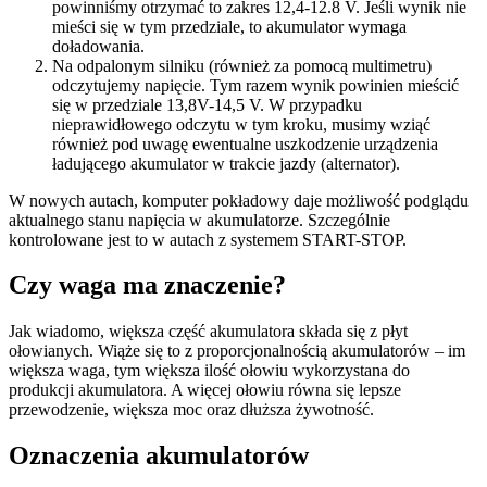
powinniśmy otrzymać to zakres 12,4-12.8 V. Jeśli wynik nie
mieści się w tym przedziale, to akumulator wymaga
doładowania.
Na odpalonym silniku (również za pomocą multimetru)
odczytujemy napięcie. Tym razem wynik powinien mieścić
się w przedziale 13,8V-14,5 V. W przypadku
nieprawidłowego odczytu w tym kroku, musimy wziąć
również pod uwagę ewentualne uszkodzenie urządzenia
ładującego akumulator w trakcie jazdy (alternator).
W nowych autach, komputer pokładowy daje możliwość podglądu
aktualnego stanu napięcia w akumulatorze. Szczególnie
kontrolowane jest to w autach z systemem START-STOP.
Czy waga ma znaczenie?
Jak wiadomo, większa część akumulatora składa się z płyt
ołowianych. Wiąże się to z proporcjonalnością akumulatorów – im
większa waga, tym większa ilość ołowiu wykorzystana do
produkcji akumulatora. A więcej ołowiu równa się lepsze
przewodzenie, większa moc oraz dłuższa żywotność.
Oznaczenia akumulatorów