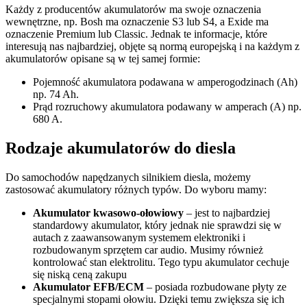
Każdy z producentów akumulatorów ma swoje oznaczenia
wewnętrzne, np. Bosh ma oznaczenie S3 lub S4, a Exide ma
oznaczenie Premium lub Classic. Jednak te informacje, które
interesują nas najbardziej, objęte są normą europejską i na każdym z
akumulatorów opisane są w tej samej formie:
Pojemność akumulatora podawana w amperogodzinach (Ah)
np. 74 Ah.
Prąd rozruchowy akumulatora podawany w amperach (A) np.
680 A.
Rodzaje akumulatorów do diesla
Do samochodów napędzanych silnikiem diesla, możemy
zastosować akumulatory różnych typów. Do wyboru mamy:
Akumulator kwasowo-ołowiowy
– jest to najbardziej
standardowy akumulator, który jednak nie sprawdzi się w
autach z zaawansowanym systemem elektroniki i
rozbudowanym sprzętem car audio. Musimy również
kontrolować stan elektrolitu. Tego typu akumulator cechuje
się niską ceną zakupu
Akumulator EFB/ECM
– posiada rozbudowane płyty ze
specjalnymi stopami ołowiu. Dzięki temu zwiększa się ich