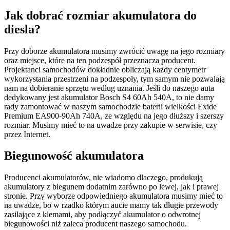
Jak dobrać rozmiar akumulatora do
diesla?
Przy doborze akumulatora musimy zwrócić uwagę na jego rozmiary
oraz miejsce, które na ten podzespół przeznacza producent.
Projektanci samochodów dokładnie obliczają każdy centymetr
wykorzystania przestrzeni na podzespoły, tym samym nie pozwalają
nam na dobieranie sprzętu według uznania. Jeśli do naszego auta
dedykowany jest akumulator Bosch S4 60Ah 540A, to nie damy
rady zamontować w naszym samochodzie baterii wielkości Exide
Premium EA900-90Ah 740A, ze względu na jego dłuższy i szerszy
rozmiar. Musimy mieć to na uwadze przy zakupie w serwisie, czy
przez Internet.
Biegunowość akumulatora
Producenci akumulatorów, nie wiadomo dlaczego, produkują
akumulatory z biegunem dodatnim zarówno po lewej, jak i prawej
stronie. Przy wyborze odpowiedniego akumulatora musimy mieć to
na uwadze, bo w rzadko którym aucie mamy tak długie przewody
zasilające z klemami, aby podłączyć akumulator o odwrotnej
biegunowości niż zaleca producent naszego samochodu.