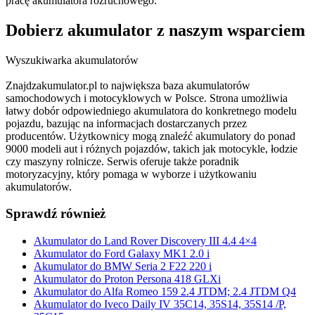
pracę akumulatora rozruchowego.
Dobierz
akumulator
z naszym wsparciem
Wyszukiwarka akumulatorów
Znajdzakumulator.pl to największa baza akumulatorów
samochodowych i motocyklowych w Polsce. Strona umożliwia
łatwy dobór odpowiedniego akumulatora do konkretnego modelu
pojazdu, bazując na informacjach dostarczanych przez
producentów. Użytkownicy mogą znaleźć akumulatory do ponad
9000 modeli aut i różnych pojazdów, takich jak motocykle, łodzie
czy maszyny rolnicze. Serwis oferuje także poradnik
motoryzacyjny, który pomaga w wyborze i użytkowaniu
akumulatorów.
Sprawdź również
Akumulator do Land Rover Discovery III 4.4 4×4
Akumulator do Ford Galaxy MK1 2.0 i
Akumulator do BMW Seria 2 F22 220 i
Akumulator do Proton Persona 418 GLXi
Akumulator do Alfa Romeo 159 2.4 JTDM; 2.4 JTDM Q4
Akumulator do Iveco Daily IV 35C14, 35S14, 35S14 /P,