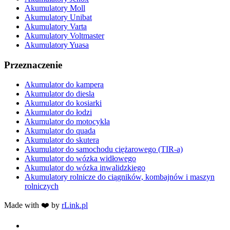
Akumulatory Moll
Akumulatory Unibat
Akumulatory Varta
Akumulatory Voltmaster
Akumulatory Yuasa
Przeznaczenie
Akumulator do kampera
Akumulator do diesla
Akumulator do kosiarki
Akumulator do łodzi
Akumulator do motocykla
Akumulator do quada
Akumulator do skutera
Akumulator do samochodu ciężarowego (TIR-a)
Akumulator do wózka widłowego
Akumulator do wózka inwalidzkiego
Akumulatory rolnicze do ciągników, kombajnów i maszyn
rolniczych
Made with ❤️ by
rLink.pl