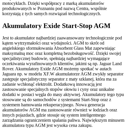
motocyklach. Dzięki współpracy z marką akumulatorów
produkowanych w Poznaniu pod nazwą Centra, wspólnie
korzystają z tych samych rozwiązań technologicznych.
Akumulatory Exide Start-Stop AGM
Jest to akumulator najbardziej zaawansowany technologicznie pod
kątem wytrzymałości oraz wydajności. AGM to skrót od
angielskiego sformułowania Absorbent Glass Mat zapewniając
maksymalną moc oraz kompletną bezobsługowość. Dzięki swojej
specjalistycznej budowie, spełniają najbardziej wymagające
oczekiwania wyrafinowanych klientów, jakimi są np. Jaguar Land
Rover. Akumulatory Exide AGM możemy spotkać w autach
Jaguara np. w modelu XF.W akumulatorze AGM zwykły separator
zastępuje specjalistyczny separator z maty szklanej, która ma za
zadanie wchłonąć elektrolit. Dodatkową innowacją jest
zastosowanie specjalnych stopów ołowiu i cyny oraz unikalne
dodatki w postaci węgla do masy aktywnej. Akumulatory tego typu
stosowane są do samochodów z systemami Start-Stop oraz z
systemem hamowania rekuperacyjnego. Nowa generacja
akumulatorów AGM ma zastosowanie również w łodziach oraz
innych pojazdach, gdzie stosuje się system inteligentnego
zarządzania ograniczeniem spalania paliwa. Największym minusem
akumulatora typu AGM jest wysoka cena zakupu.