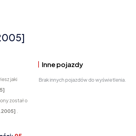
.2005]
Inne pojazdy
esz jaki
Brak innych pojazdów do wyświetlenia.
5]
ony został o
2.2005]
.
ości:
95