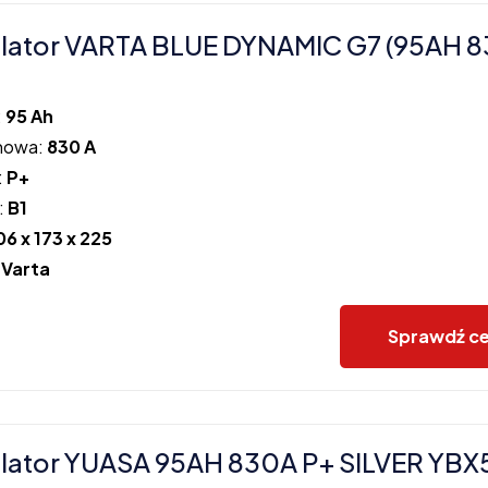
lator VARTA BLUE DYNAMIC G7 (95AH 8
:
95 Ah
howa:
830 A
:
P+
:
B1
06 x 173 x 225
:
Varta
Sprawdź c
lator YUASA 95AH 830A P+ SILVER YBX