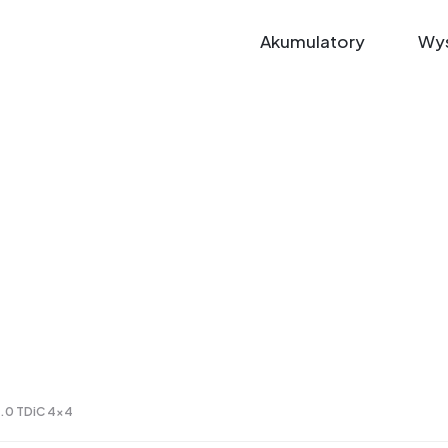
Akumulatory
Wys
2.0 TDiC 4x4