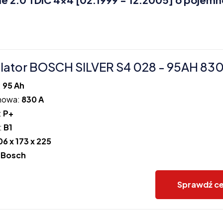
ator BOSCH SILVER S4 028 - 95AH 83
:
95 Ah
howa:
830 A
:
P+
:
B1
06 x 173 x 225
:
Bosch
Sprawdź c