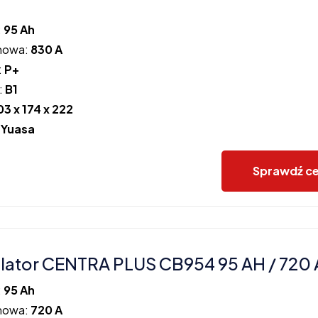
:
95 Ah
howa:
830 A
:
P+
:
B1
03 x 174 x 222
:
Yuasa
Sprawdź c
ator CENTRA PLUS CB954 95 AH / 720 
:
95 Ah
howa:
720 A