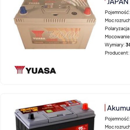
JAPAN
Pojemność
Moc rozruc
Polaryzacja
Mocowanie
Wymiary:
3
Producent
Akumul
Pojemność
Moc rozruc