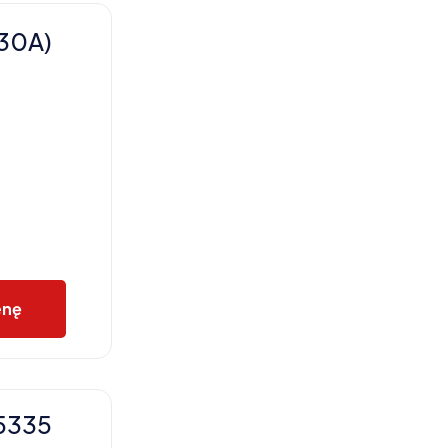
30A)
enę
5335