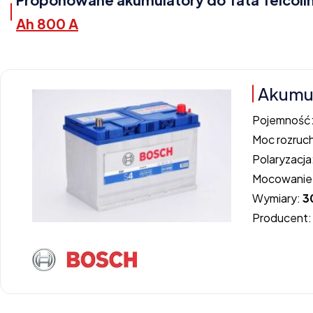
Ah 800 A
Akumul
Pojemność
Moc rozruc
Polaryzacja
Mocowanie
Wymiary:
3
Producent