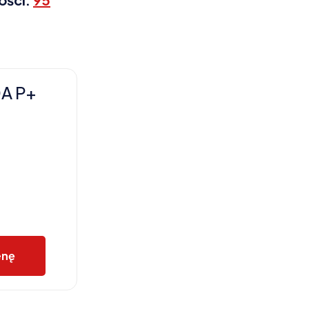
0A P+
enę