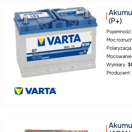
Akumu
(P+)
Pojemność
Moc rozruc
Polaryzacja
Mocowanie
Wymiary:
3
Producent
Akumu