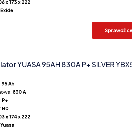
06 x 173 x 222
:
Exide
Sprawdź c
lator YUASA 95AH 830A P+ SILVER YBX
:
95 Ah
howa:
830 A
:
P+
:
B0
03 x 174 x 222
:
Yuasa