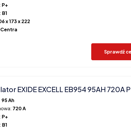
:
P+
:
B1
06 x 173 x 222
:
Centra
Sprawdź c
ator EXIDE EXCELL EB954 95AH 720A 
:
95 Ah
howa:
720 A
:
P+
:
B1