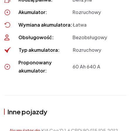
Akumulator:
Rozruchowy
Wymiana akumulatora:
Łatwa
Obsługowość:
Bezobsługowy
Typ akumulatora:
Rozruchowy
Proponowany
60 Ah 640 A
akumulator:
Inne pojazdy
Akumulator do
KIA Cee'D 1.6 CRDi 90/115 [05.2012