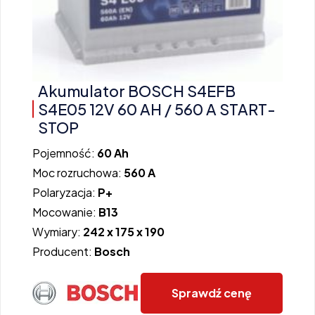
Akumulator BOSCH S4EFB
S4E05 12V 60 AH / 560 A START-
STOP
Pojemność:
60 Ah
Moc rozruchowa:
560 A
Polaryzacja:
P+
Mocowanie:
B13
Wymiary:
242 x 175 x 190
Producent:
Bosch
Sprawdź cenę