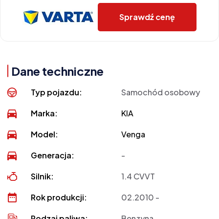
Sprawdź cenę
Dane techniczne
Typ pojazdu:
Samochód osobowy
Marka:
KIA
Model:
Venga
Generacja:
-
Silnik:
1.4 CVVT
Rok produkcji:
02.2010 -
Rodzaj paliwa:
Benzyna