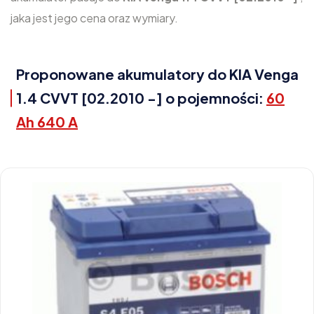
jaka jest jego cena oraz wymiary.
Proponowane akumulatory do KIA Venga
1.4 CVVT [02.2010 -] o pojemności:
60
Ah 640 A