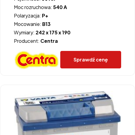
Moc rozruchowa:
540 A
Polaryzacja:
P+
Mocowanie:
B13
Wymiary:
242 x 175 x 190
Producent:
Centra
Sprawdź cenę