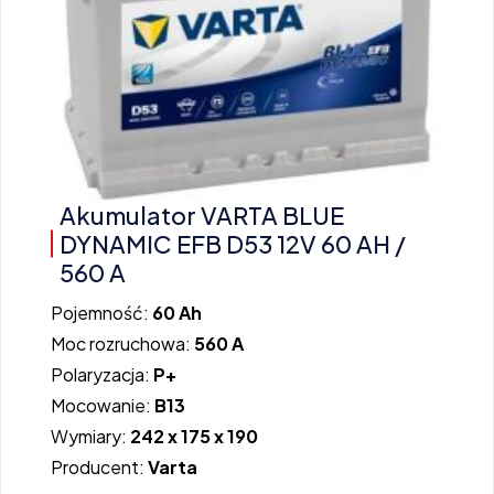
Akumulator VARTA BLUE
DYNAMIC EFB D53 12V 60 AH /
560 A
Pojemność:
60 Ah
Moc rozruchowa:
560 A
Polaryzacja:
P+
Mocowanie:
B13
Wymiary:
242 x 175 x 190
Producent:
Varta