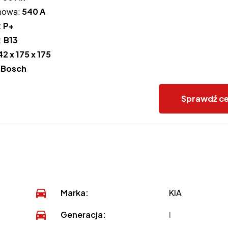
howa:
540 A
:
P+
:
B13
42 x 175 x 175
:
Bosch
Sprawdź c
Marka:
KIA
Generacja:
I