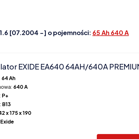
1.6 [07.2004 -] o pojemności:
65 Ah 640 A
ator EXIDE EA640 64AH/640A PREMIUM
:
64 Ah
howa:
640 A
:
P+
:
B13
42 x 175 x 190
:
Exide