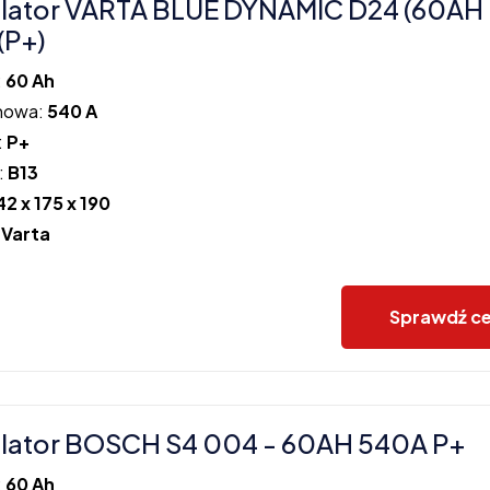
lator VARTA BLUE DYNAMIC D24 (60AH
(P+)
:
60 Ah
howa:
540 A
:
P+
:
B13
42 x 175 x 190
:
Varta
Sprawdź c
lator BOSCH S4 004 - 60AH 540A P+
:
60 Ah