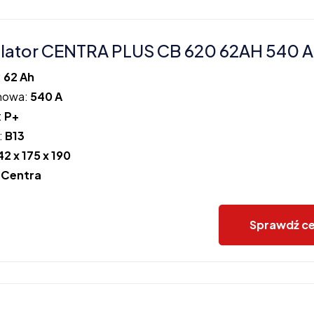
ator CENTRA PLUS CB 620 62AH 540 A
:
62 Ah
howa:
540 A
:
P+
:
B13
42 x 175 x 190
:
Centra
Sprawdź c