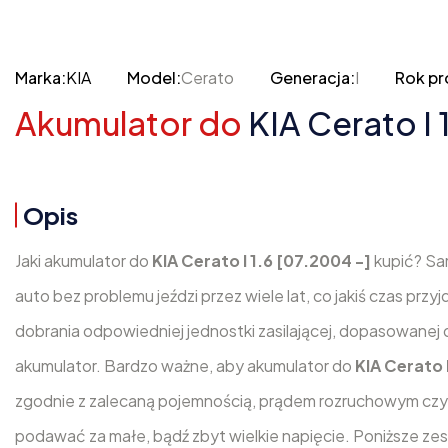
Marka:
KIA
Model:
Cerato
Generacja:
I
Rok pr
Akumulator do
KIA Cerato I 
Opis
Jaki akumulator do
KIA Cerato I 1.6 [07.2004 -]
kupić? Sa
auto bez problemu jeździ przez wiele lat, co jakiś czas prz
dobrania odpowiedniej jednostki zasilającej, dopasowanej 
akumulator. Bardzo ważne, aby akumulator do
KIA Cerato 
zgodnie z zalecaną pojemnością, prądem rozruchowym czy
podawać za małe, bądź zbyt wielkie napięcie. Poniższe zes