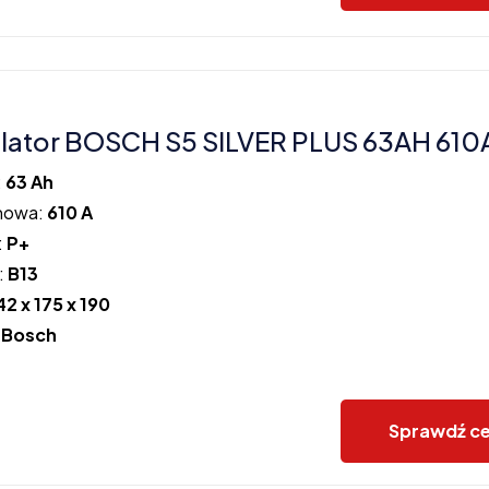
ator BOSCH S5 SILVER PLUS 63AH 610
:
63 Ah
howa:
610 A
:
P+
:
B13
42 x 175 x 190
:
Bosch
Sprawdź c