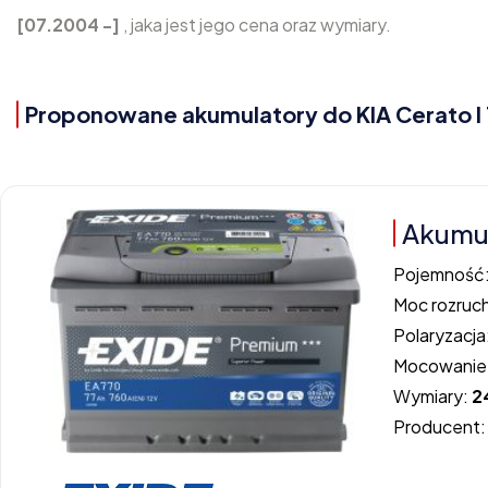
[07.2004 -]
, jaka jest jego cena oraz wymiary.
Proponowane akumulatory do KIA Cerato I 
Akumul
Pojemność
Moc rozruc
Polaryzacja
Mocowanie
Wymiary:
2
Producent