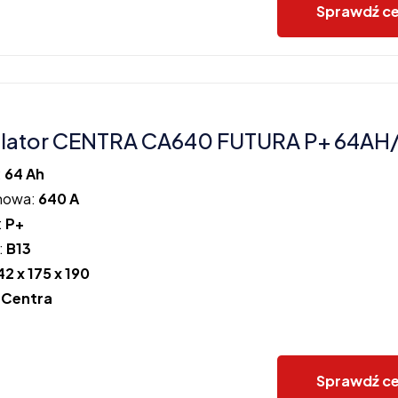
Sprawdź c
lator CENTRA CA640 FUTURA P+ 64AH
:
64 Ah
howa:
640 A
:
P+
:
B13
42 x 175 x 190
:
Centra
Sprawdź c