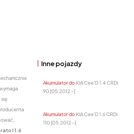
Inne pojazdy
mechanicznie
Akumulator do
KIA Cee'D 1.4 CRDi
wymaga
90 [05.2012 -]
 się
producenta
Akumulator do
KIA Cee'D 1.6 CRDi
sować,
110 [05.2012 -]
rato I 1.6