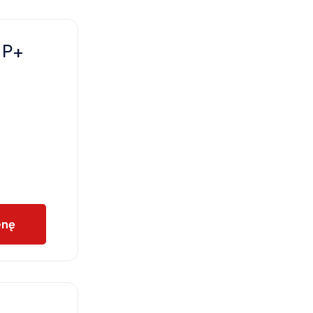
 P+
enę