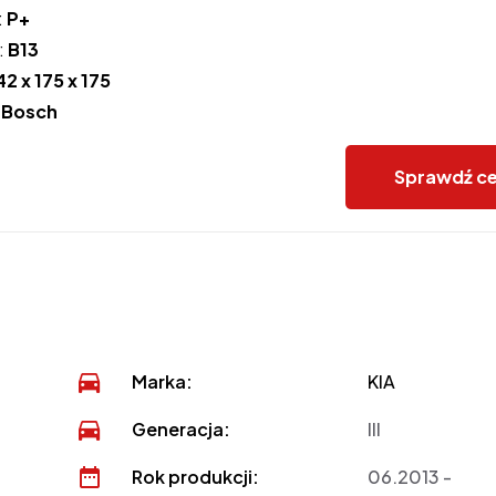
:
P+
:
B13
42 x 175 x 175
:
Bosch
Sprawdź c
Marka:
KIA
Generacja:
III
Rok produkcji:
06.2013 -