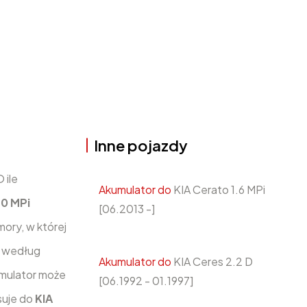
Inne pojazdy
 ile
Akumulator do
KIA Cerato 1.6 MPi
.0 MPi
[06.2013 -]
ory, w której
 według
Akumulator do
KIA Ceres 2.2 D
mulator może
[06.1992 - 01.1997]
suje do
KIA