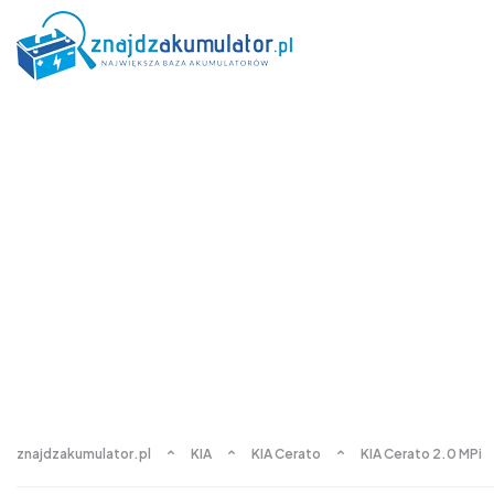
znajdzakumulator.pl
KIA
KIA Cerato
KIA Cerato 2.0 MPi