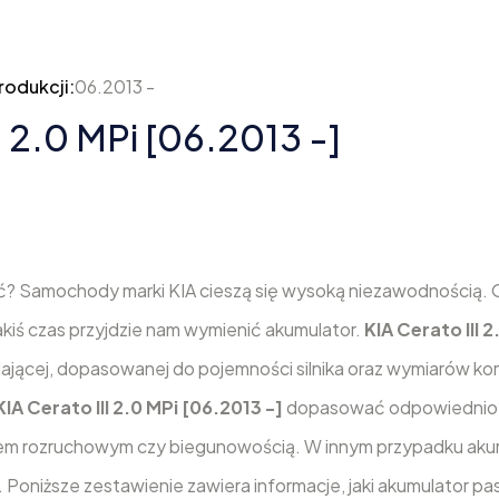
rodukcji:
06.2013 -
I 2.0 MPi [06.2013 -]
ć? Samochody marki KIA cieszą się wysoką niezawodnością. O
jakiś czas przyjdzie nam wymienić akumulator.
KIA Cerato III 2
ającej, dopasowanej do pojemności silnika oraz wymiarów kom
KIA Cerato III 2.0 MPi [06.2013 -]
dopasować odpowiednio
dem rozruchowym czy biegunowością. W innym przypadku aku
 Poniższe zestawienie zawiera informacje, jaki akumulator pa