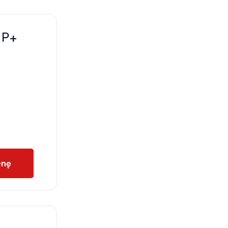
 P+
enę