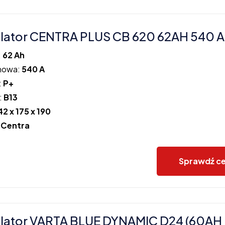
ator CENTRA PLUS CB 620 62AH 540 A
:
62 Ah
howa:
540 A
:
P+
:
B13
42 x 175 x 190
:
Centra
Sprawdź c
lator VARTA BLUE DYNAMIC D24 (60AH