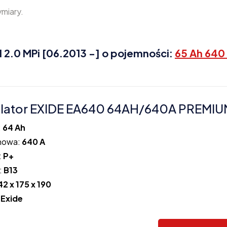
ymiary.
 2.0 MPi [06.2013 -] o pojemności:
65 Ah 640
ator EXIDE EA640 64AH/640A PREMIUM
:
64 Ah
howa:
640 A
:
P+
:
B13
42 x 175 x 190
:
Exide