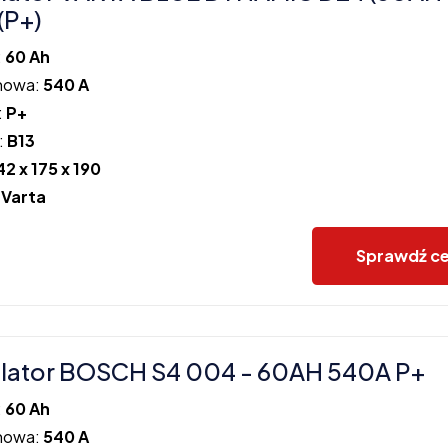
(P+)
:
60 Ah
howa:
540 A
:
P+
:
B13
42 x 175 x 190
:
Varta
Sprawdź c
lator BOSCH S4 004 - 60AH 540A P+
:
60 Ah
howa:
540 A