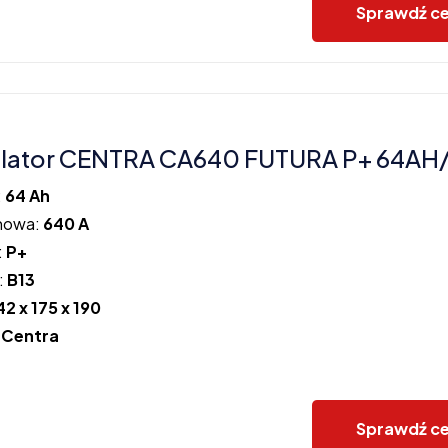
Sprawdź c
lator CENTRA CA640 FUTURA P+ 64AH
:
64 Ah
howa:
640 A
:
P+
:
B13
42 x 175 x 190
:
Centra
Sprawdź c