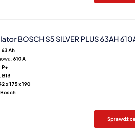
ator BOSCH S5 SILVER PLUS 63AH 610
:
63 Ah
howa:
610 A
:
P+
:
B13
42 x 175 x 190
:
Bosch
Sprawdź c