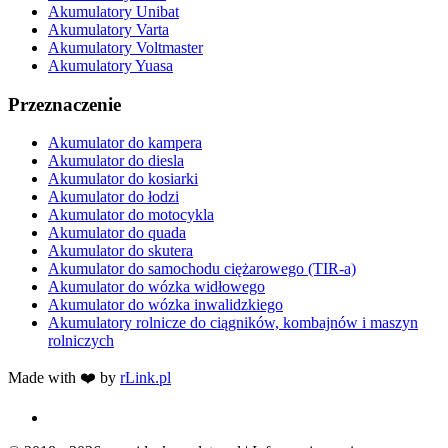
Akumulatory Unibat
Akumulatory Varta
Akumulatory Voltmaster
Akumulatory Yuasa
Przeznaczenie
Akumulator do kampera
Akumulator do diesla
Akumulator do kosiarki
Akumulator do łodzi
Akumulator do motocykla
Akumulator do quada
Akumulator do skutera
Akumulator do samochodu ciężarowego (TIR-a)
Akumulator do wózka widłowego
Akumulator do wózka inwalidzkiego
Akumulatory rolnicze do ciągników, kombajnów i maszyn
rolniczych
Made with ❤️ by
rLink.pl