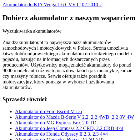
Akumulator do KIA Venga 1.6 CVVT [02.2010 -]
Dobierz
akumulator
z naszym wsparciem
Wyszukiwarka akumulatorów
Znajdzakumulator.pl to największa baza akumulatorów
samochodowych i motocyklowych w Polsce. Strona umożliwia
łatwy dobór odpowiedniego akumulatora do konkretnego modelu
pojazdu, bazując na informacjach dostarczanych przez
producentów. Użytkownicy mogą znaleźć akumulatory do ponad
9000 modeli aut i różnych pojazdów, takich jak motocykle, łodzie
czy maszyny rolnicze. Serwis oferuje także poradnik
motoryzacyjny, który pomaga w wyborze i użytkowaniu
akumulatorów.
Sprawdź również
Akumulator do Ford Escort V 1.6
Akumulator do Mazda B-Serie V 2.2, 2.2 4WD, 2.2 8V 4W
Akumulator do MG Express Box 2.0 TD
Akumulator do Jeep Compass 2.2 CRD, 2.2 CRD 4×4
Akumulator do Honda Odyssey II 2.3, 2.3 4×4
Akumulator do Mercedes-Benz T2/LN1 510