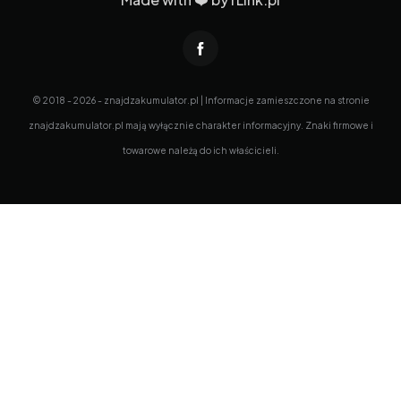
© 2018 - 2026 - znajdzakumulator.pl | Informacje zamieszczone na stronie
znajdzakumulator.pl mają wyłącznie charakter informacyjny. Znaki firmowe i
towarowe należą do ich właścicieli.