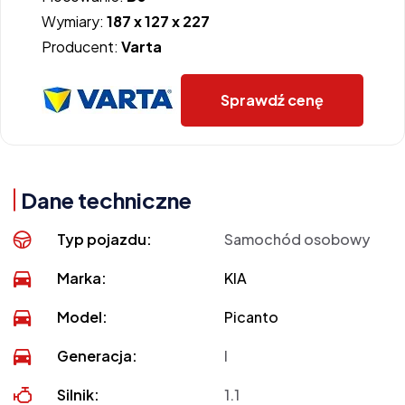
Wymiary:
187 x 127 x 227
Producent:
Varta
Sprawdź cenę
Dane techniczne
Typ pojazdu:
Samochód osobowy
Marka:
KIA
Model:
Picanto
Generacja:
I
Silnik:
1.1