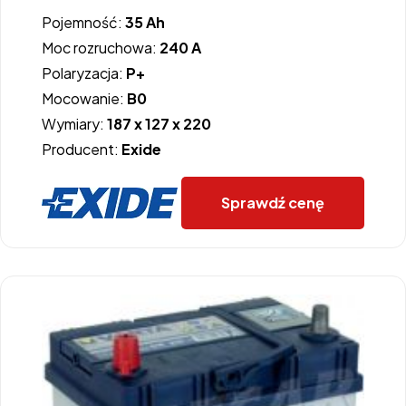
Pojemność:
35 Ah
Moc rozruchowa:
240 A
Polaryzacja:
P+
Mocowanie:
B0
Wymiary:
187 x 127 x 220
Producent:
Exide
Sprawdź cenę