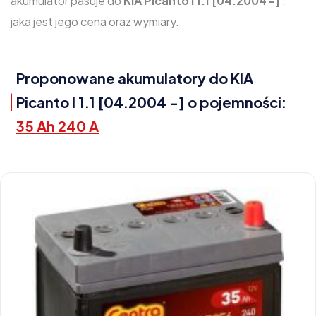
akumulator pasuje do
KIA Picanto I 1.1 [04.2004 -]
,
jaka jest jego cena oraz wymiary.
Proponowane akumulatory do KIA
Picanto I 1.1 [04.2004 -] o pojemności:
35 Ah 240 A