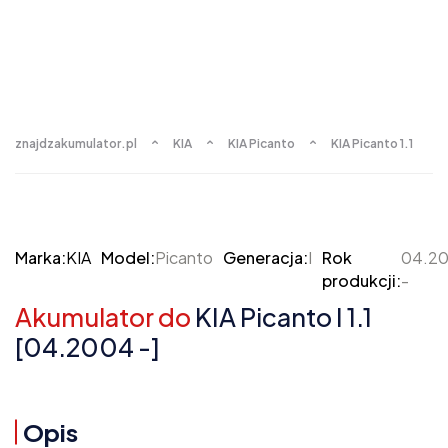
znajdzakumulator.pl
KIA
KIA Picanto
KIA Picanto 1.1
Marka:
KIA
Model:
Picanto
Generacja:
I
Rok
04.2
produkcji:
-
Akumulator do
KIA Picanto I 1.1
[04.2004 -]
Opis