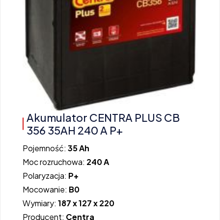
Akumulator CENTRA PLUS CB
356 35AH 240 A P+
Pojemność:
35 Ah
Moc rozruchowa:
240 A
Polaryzacja:
P+
Mocowanie:
B0
Wymiary:
187 x 127 x 220
Producent:
Centra