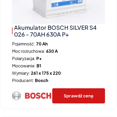
Akumulator BOSCH SILVER S4
026 - 70AH 630A P+
Pojemność:
70 Ah
Moc rozruchowa:
630 A
Polaryzacja:
P+
Mocowanie:
B1
Wymiary:
261 x 175 x 220
Producent:
Bosch
Sprawdź cenę