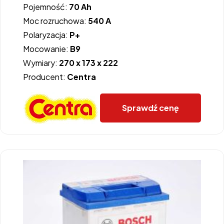
Pojemność:
70 Ah
Moc rozruchowa:
540 A
Polaryzacja:
P+
Mocowanie:
B9
Wymiary:
270 x 173 x 222
Producent:
Centra
Sprawdź cenę