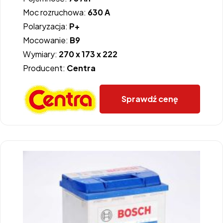
Moc rozruchowa:
630 A
Polaryzacja:
P+
Mocowanie:
B9
Wymiary:
270 x 173 x 222
Producent:
Centra
Sprawdź cenę