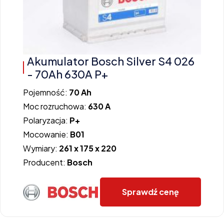
Akumulator Bosch Silver S4 026
- 70Ah 630A P+
Pojemność:
70 Ah
Moc rozruchowa:
630 A
Polaryzacja:
P+
Mocowanie:
B01
Wymiary:
261 x 175 x 220
Producent:
Bosch
Sprawdź cenę