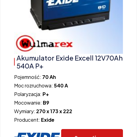
Akumulator Exide Excell 12V70Ah
540A P+
Pojemność:
70 Ah
Moc rozruchowa:
540 A
Polaryzacja:
P+
Mocowanie:
B9
Wymiary:
270 x 173 x 222
Producent:
Exide