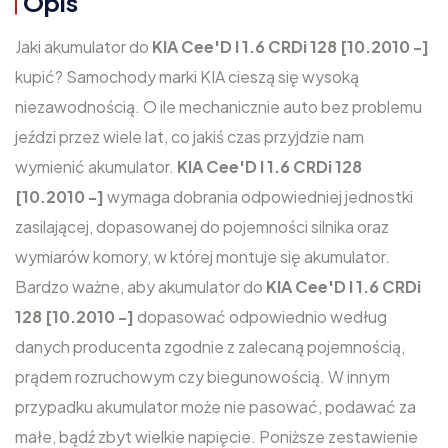
Opis
Jaki akumulator do
KIA Cee'D I 1.6 CRDi 128 [10.2010 -]
kupić? Samochody marki KIA cieszą się wysoką
niezawodnością. O ile mechanicznie auto bez problemu
jeździ przez wiele lat, co jakiś czas przyjdzie nam
wymienić akumulator.
KIA Cee'D I 1.6 CRDi 128
[10.2010 -]
wymaga dobrania odpowiedniej jednostki
zasilającej, dopasowanej do pojemności silnika oraz
wymiarów komory, w której montuje się akumulator.
Bardzo ważne, aby akumulator do
KIA Cee'D I 1.6 CRDi
128 [10.2010 -]
dopasować odpowiednio według
danych producenta zgodnie z zalecaną pojemnością,
prądem rozruchowym czy biegunowością. W innym
przypadku akumulator może nie pasować, podawać za
małe, bądź zbyt wielkie napięcie. Poniższe zestawienie