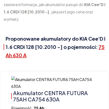
zawiera informacje, jaki akumulator pasuje do
KIA Cee'D I
1.6 CRDi 128 [10.2010 -]
, jaka jest jego cena oraz
wymiary.
Proponowane akumulatory do KIA Cee'D I
1.6 CRDi 128 [10.2010 -] o pojemności:
75
Ah 630 A
Akumulator CENTRA FUTURA
75AH CA754 630A
Pojemność:
75 Ah