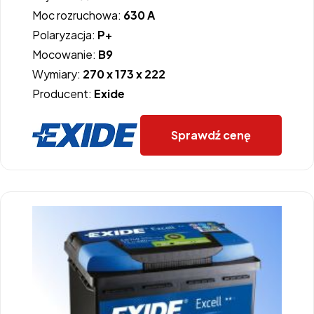
Moc rozruchowa:
630 A
Polaryzacja:
P+
Mocowanie:
B9
Wymiary:
270 x 173 x 222
Producent:
Exide
Sprawdź cenę