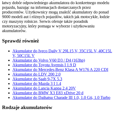
łatwy dobór odpowiedniego akumulatora do konkretnego modelu
pojazdu, bazując na informacjach dostarczanych przez
producentów. Użytkownicy mogą znaleźć akumulatory do ponad
9000 modeli aut i różnych pojazdów, takich jak motocykle, łodzie
czy maszyny rolnicze. Serwis oferuje także poradnik
motoryzacyjny, który pomaga w wyborze i użytkowaniu
akumulatorów.
Sprawdź również
Akumulator do Iveco Daily V 29L15 V, 35C15L V, 40C15L
V, 50C15L V
Akumulator do Volvo V60 D3 / D4 (163hp)
Akumulator do Toyota Avensis I 1.9 D
Akumulator do Mercedes-Benz Klasa A W176 A 220 CDI
Akumulator do LDV 200 2.0
Akumulator do Saab 9-7X 5.3
Akumulator do Mazda 3 I 1.4
Akumulator do Lancia Kappa 2.4 20V
Akumulator do BMW X3 E83 xDrive 20 d
Akumulator do Daihatsu Charade III 1.0, 1.0 Gti, 1.0 Turbo
Rodzaje akumulatorów