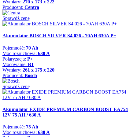
Wymiary:
270 x 173 x 222
Producent:
Centra
Sprawdź cenę
Akumulator BOSCH SILVER S4 026 - 70AH 630A P+
Pojemność:
70 Ah
Moc rozruchowa:
630 A
Polaryzacja:
P+
Mocowanie:
B1
Wymiary:
261 x 175 x 220
Producent:
Bosch
Sprawdź cenę
Akumulator EXIDE PREMIUM CARBON BOOST EA754
12V 75 AH / 630 A
Pojemność:
75 Ah
Moc rozruchowa:
630 A