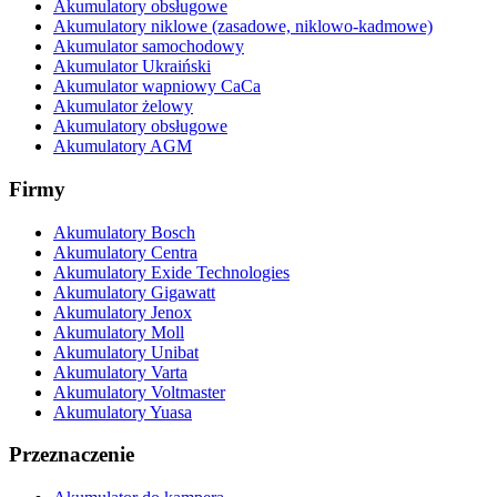
Akumulatory obsługowe
Akumulatory niklowe (zasadowe, niklowo-kadmowe)
Akumulator samochodowy
Akumulator Ukraiński
Akumulator wapniowy CaCa
Akumulator żelowy
Akumulatory obsługowe
Akumulatory AGM
Firmy
Akumulatory Bosch
Akumulatory Centra
Akumulatory Exide Technologies
Akumulatory Gigawatt
Akumulatory Jenox
Akumulatory Moll
Akumulatory Unibat
Akumulatory Varta
Akumulatory Voltmaster
Akumulatory Yuasa
Przeznaczenie