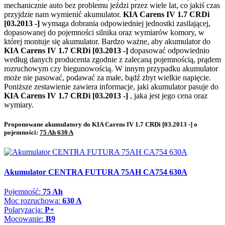
mechanicznie auto bez problemu jeździ przez wiele lat, co jakiś czas
przyjdzie nam wymienić akumulator.
KIA Carens IV 1.7 CRDi
[03.2013 -]
wymaga dobrania odpowiedniej jednostki zasilającej,
dopasowanej do pojemności silnika oraz wymiarów komory, w
której montuje się akumulator. Bardzo ważne, aby akumulator do
KIA Carens IV 1.7 CRDi [03.2013 -]
dopasować odpowiednio
według danych producenta zgodnie z zalecaną pojemnością, prądem
rozruchowym czy biegunowością. W innym przypadku akumulator
może nie pasować, podawać za małe, bądź zbyt wielkie napięcie.
Poniższe zestawienie zawiera informacje, jaki akumulator pasuje do
KIA Carens IV 1.7 CRDi [03.2013 -]
, jaka jest jego cena oraz
wymiary.
Proponowane akumulatory do KIA Carens IV 1.7 CRDi [03.2013 -] o
pojemności:
75 Ah 630 A
Akumulator CENTRA FUTURA 75AH CA754 630A
Pojemność:
75 Ah
Moc rozruchowa:
630 A
Polaryzacja:
P+
Mocowanie:
B9