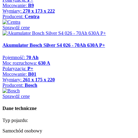
Mocowanie:
B9
Wymiary:
270 x 173 x 222
Producent:
Centra
Sprawdź cenę
Akumulator Bosch Silver S4 026 - 70Ah 630A P+
Pojemność:
70 Ah
Moc rozruchowa:
630 A
Polaryzacja:
P+
Mocowanie:
B01
Wymiary:
261 x 175 x 220
Producent:
Bosch
Sprawdź cenę
Dane techniczne
Typ pojazdu:
Samochód osobowy