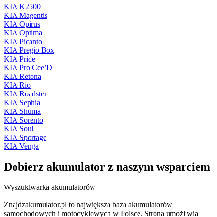
KIA K2500
KIA Magentis
KIA Opirus
KIA Optima
KIA Picanto
KIA Pregio Box
KIA Pride
KIA Pro Cee’D
KIA Retona
KIA Rio
KIA Roadster
KIA Sephia
KIA Shuma
KIA Sorento
KIA Soul
KIA Sportage
KIA Venga
Dobierz
akumulator
z naszym wsparciem
Wyszukiwarka akumulatorów
Znajdzakumulator.pl to największa baza akumulatorów
samochodowych i motocyklowych w Polsce. Strona umożliwia