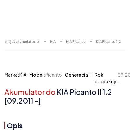
znajdzakumulator.pl
KIA
KIA Picanto
KIA Picanto 1.2
Marka:
KIA
Model:
Picanto
Generacja:
II
Rok
09.20
produkcji:
-
Akumulator do
KIA Picanto II 1.2
[09.2011 -]
Opis