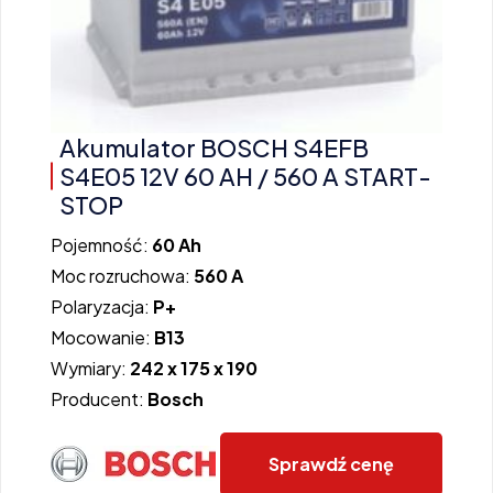
Akumulator BOSCH S4EFB
S4E05 12V 60 AH / 560 A START-
STOP
Pojemność:
60 Ah
Moc rozruchowa:
560 A
Polaryzacja:
P+
Mocowanie:
B13
Wymiary:
242 x 175 x 190
Producent:
Bosch
Sprawdź cenę