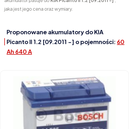
akumulator pasuje do
KIA Picanto II 1.2 [09.2011 -]
,
jaka jest jego cena oraz wymiary.
Proponowane akumulatory do KIA
Picanto II 1.2 [09.2011 -] o pojemności:
60
Ah 640 A