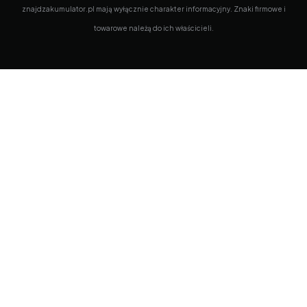
znajdzakumulator.pl mają wyłącznie charakter informacyjny. Znaki firmowe i
towarowe należą do ich właścicieli.