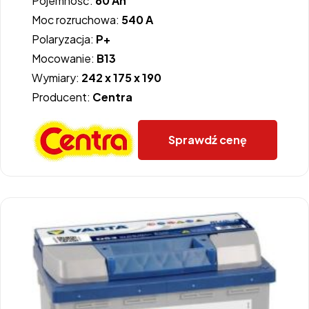
Pojemność:
60 Ah
Moc rozruchowa:
540 A
Polaryzacja:
P+
Mocowanie:
B13
Wymiary:
242 x 175 x 190
Producent:
Centra
Sprawdź cenę