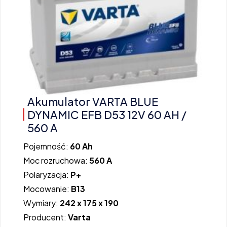
Akumulator VARTA BLUE
DYNAMIC EFB D53 12V 60 AH /
560 A
Pojemność:
60 Ah
Moc rozruchowa:
560 A
Polaryzacja:
P+
Mocowanie:
B13
Wymiary:
242 x 175 x 190
Producent:
Varta