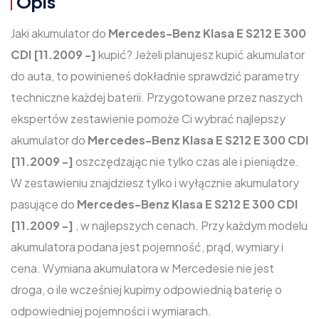
Opis
Jaki akumulator do
Mercedes-Benz Klasa E S212 E 300
CDI [11.2009 -]
kupić? Jeżeli planujesz kupić akumulator
do auta, to powinieneś dokładnie sprawdzić parametry
techniczne każdej baterii. Przygotowane przez naszych
ekspertów zestawienie pomoże Ci wybrać najlepszy
akumulator do
Mercedes-Benz Klasa E S212 E 300 CDI
[11.2009 -]
oszczędzając nie tylko czas ale i pieniądze.
W zestawieniu znajdziesz tylko i wyłącznie akumulatory
pasujące do
Mercedes-Benz Klasa E S212 E 300 CDI
[11.2009 -]
, w najlepszych cenach. Przy każdym modelu
akumulatora podana jest pojemność, prąd, wymiary i
cena. Wymiana akumulatora w Mercedesie nie jest
droga, o ile wcześniej kupimy odpowiednią baterię o
odpowiedniej pojemności i wymiarach.