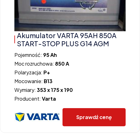
Akumulator VARTA 95AH 850A
START-STOP PLUS G14 AGM
Pojemność:
95 Ah
Moc rozruchowa:
850 A
Polaryzacja:
P+
Mocowanie:
B13
Wymiary:
353 x 175 x 190
Producent:
Varta
Sprawdź cenę