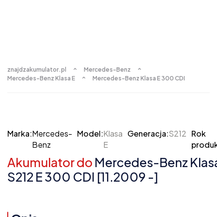
znajdzakumulator.pl
Mercedes-Benz
Mercedes-Benz Klasa E
Mercedes-Benz Klasa E 300 CDI
Marka:
Mercedes-
Model:
Klasa
Generacja:
S212
Rok
Benz
E
produk
Akumulator do
Mercedes-Benz Klasa
S212 E 300 CDI [11.2009 -]