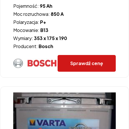
Pojemność:
95 Ah
Moc rozruchowa:
850 A
Polaryzacja:
P+
Mocowanie:
B13
Wymiary:
353 x 175 x 190
Producent:
Bosch
Sprawdź cenę