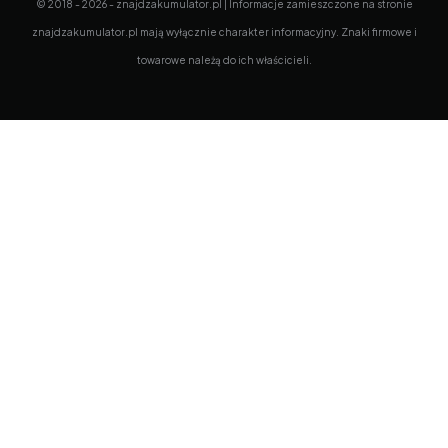
© 2018 - 2026 - znajdzakumulator.pl | Informacje zamieszczone na stronie
znajdzakumulator.pl mają wyłącznie charakter informacyjny. Znaki firmowe i
towarowe należą do ich właścicieli.