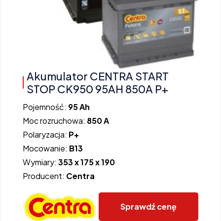
Akumulator CENTRA START
STOP CK950 95AH 850A P+
Pojemność:
95 Ah
Moc rozruchowa:
850 A
Polaryzacja:
P+
Mocowanie:
B13
Wymiary:
353 x 175 x 190
Producent:
Centra
Sprawdź cenę