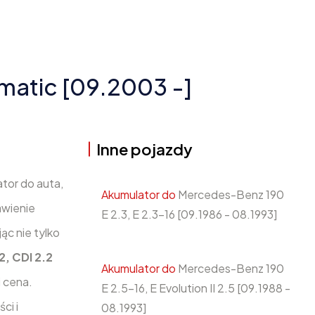
matic [09.2003 -]
Inne pojazdy
ator do auta,
Akumulator do
Mercedes-Benz 190
awienie
E 2.3, E 2.3-16 [09.1986 - 08.1993]
ąc nie tylko
, CDI 2.2
Akumulator do
Mercedes-Benz 190
i cena.
E 2.5-16, E Evolution II 2.5 [09.1988 -
ci i
08.1993]