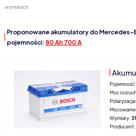
wymiarach.
Proponowane akumulatory do Mercedes-Ben
pojemności:
80 Ah 700 A
Akumul
Pojemność
Moc rozruc
Polaryzacja
Mocowanie
Wymiary:
3
Producent