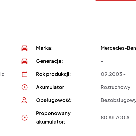
Marka:
Mercedes-Ben
Generacja:
-
ic
Rok produkcji:
09.2003 -
Akumulator:
Rozruchowy
Obsługowość:
Bezobsługow
Proponowany
80 Ah 700 A
akumulator: