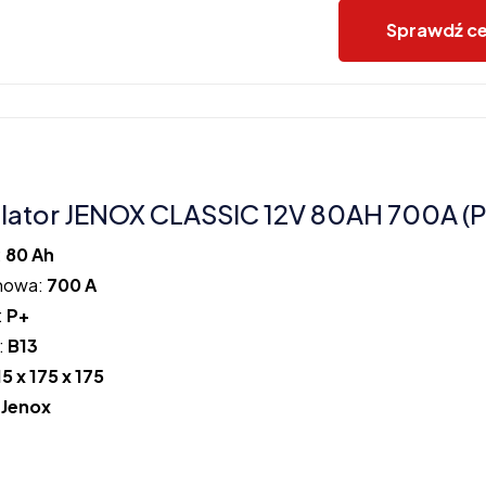
Sprawdź c
ator JENOX CLASSIC 12V 80AH 700A (P
:
80 Ah
howa:
700 A
:
P+
:
B13
15 x 175 x 175
:
Jenox