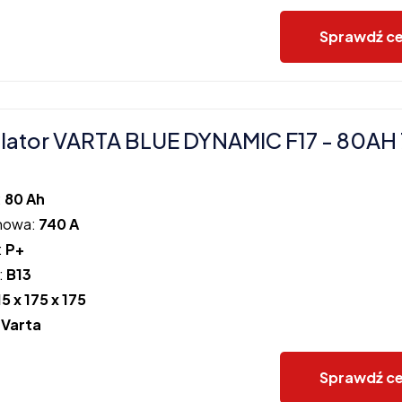
Sprawdź c
ator VARTA BLUE DYNAMIC F17 - 80AH
:
80 Ah
howa:
740 A
:
P+
:
B13
15 x 175 x 175
:
Varta
Sprawdź c