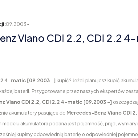
ji:
09.2003 -
z Viano CDI 2.2, CDI 2.2 4-
.2 4-matic [09.2003 -]
kupić? Jeżeli planujesz kupić akumul
każdej baterii. Przygotowane przez naszych ekspertów zest
 Viano CDI 2.2, CDI 2.2 4-matic [09.2003 -]
oszczędzaj
ącznie akumulatory pasujące do
Mercedes-Benz Viano CDI 2.2
m modelu akumulatora podana jest pojemność, prąd, wymiary 
cześniej kupimy odpowiednią baterię o odpowiedniej pojemnoś