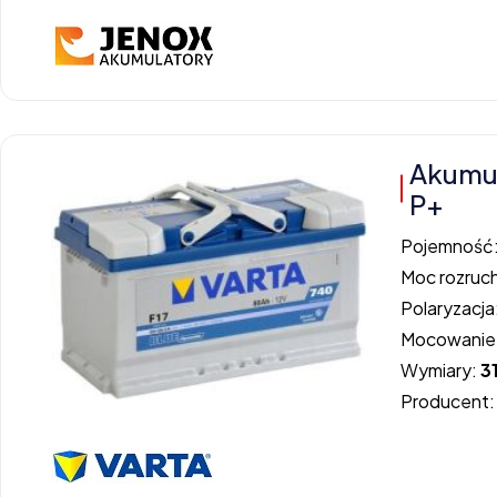
Akumul
P+
Pojemność
Moc rozruc
Polaryzacja
Mocowanie
Wymiary:
3
Producent