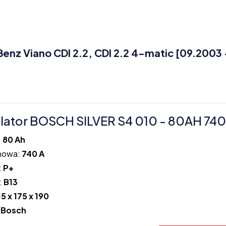
z Viano CDI 2.2, CDI 2.2 4-matic [09.2003 
ator BOSCH SILVER S4 010 - 80AH 740
:
80 Ah
howa:
740 A
:
P+
:
B13
15 x 175 x 190
:
Bosch