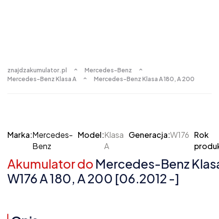
znajdzakumulator.pl
Mercedes-Benz
Mercedes-Benz Klasa A
Mercedes-Benz Klasa A 180, A 200
Marka:
Mercedes-
Model:
Klasa
Generacja:
W176
Rok
Benz
A
produk
Akumulator do
Mercedes-Benz Klas
W176 A 180, A 200 [06.2012 -]