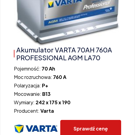
Akumulator VARTA 70AH 760A
PROFESSIONAL AGM LA70
Pojemność:
70 Ah
Moc rozruchowa:
760 A
Polaryzacja:
P+
Mocowanie:
B13
Wymiary:
242 x 175 x 190
Producent:
Varta
Sprawdź cenę