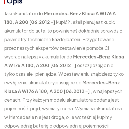
Opis
Jaki akumulator do
Mercedes-Benz Klasa A W176 A
180, A 200 [06.2012 -]
kupić? Jeżeli planujesz kupić
akumulator do auta, to powinieneś dokładnie sprawdzić
parametry techniczne każdej baterii. Przygotowane
przez naszych ekspertów zestawienie pomoże Ci
wybrać najlepszy akumulator do
Mercedes-Benz Klasa
A W176 A 180, A 200 [06.2012 -]
oszczędzając nie
tylko czas ale i pieniądze. W zestawieniu znajdziesz tylko
i wyłącznie akumulatory pasujące do
Mercedes-Benz
Klasa A W176 A 180, A 200 [06.2012 -]
, w najlepszych
cenach. Przy każdym modelu akumulatora podana jest
pojemność, prąd, wymiary i cena. Wymiana akumulatora
w Mercedesie nie jest droga, o ile wcześniej kupimy
odpowiednią baterię o odpowiedniej pojemności i