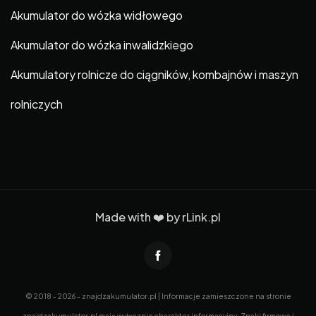
Akumulator do wózka widłowego
Akumulator do wózka inwalidzkiego
Akumulatory rolnicze do ciągników, kombajnów i maszyn
rolniczych
Made with ❤️ by
rLink.pl
© 2018 - 2026 - znajdzakumulator.pl | Informacje zamieszczone na stronie
znajdzakumulator.pl mają wyłącznie charakter informacyjny. Znaki firmowe i