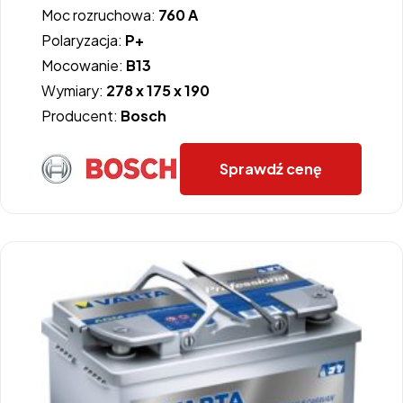
Moc rozruchowa:
760 A
Polaryzacja:
P+
Mocowanie:
B13
Wymiary:
278 x 175 x 190
Producent:
Bosch
Sprawdź cenę