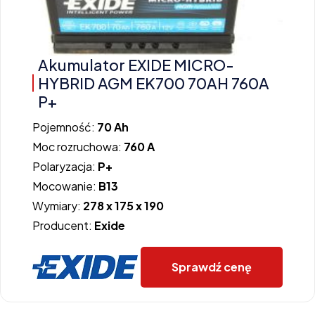
Akumulator EXIDE MICRO-
HYBRID AGM EK700 70AH 760A
P+
Pojemność:
70 Ah
Moc rozruchowa:
760 A
Polaryzacja:
P+
Mocowanie:
B13
Wymiary:
278 x 175 x 190
Producent:
Exide
Sprawdź cenę