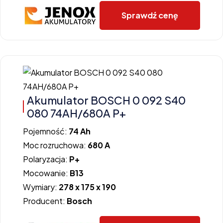
Sprawdź cenę
Akumulator BOSCH 0 092 S40
080 74AH/680A P+
Pojemność:
74 Ah
Moc rozruchowa:
680 A
Polaryzacja:
P+
Mocowanie:
B13
Wymiary:
278 x 175 x 190
Producent:
Bosch