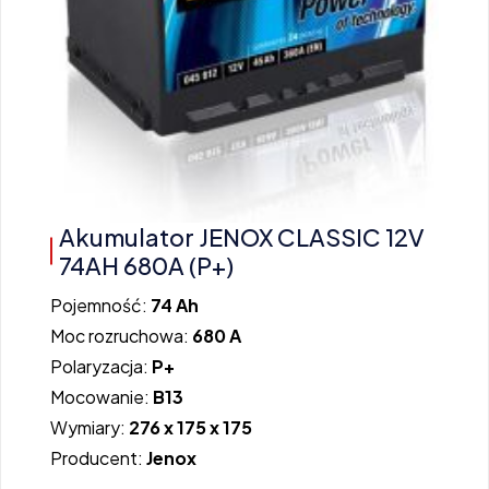
Akumulator JENOX CLASSIC 12V
74AH 680A (P+)
Pojemność:
74 Ah
Moc rozruchowa:
680 A
Polaryzacja:
P+
Mocowanie:
B13
Wymiary:
276 x 175 x 175
Producent:
Jenox