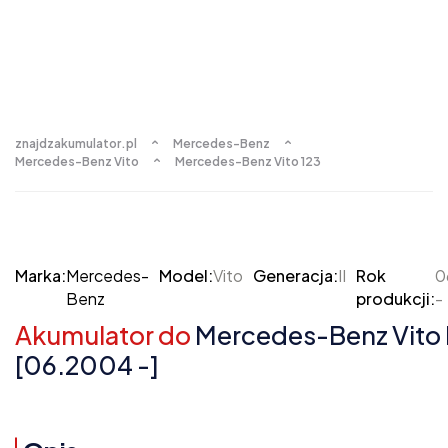
znajdzakumulator.pl
Mercedes-Benz
Mercedes-Benz Vito
Mercedes-Benz Vito 123
Marka:
Mercedes-
Model:
Vito
Generacja:
II
Rok
0
Benz
produkcji:
-
Akumulator do
Mercedes-Benz Vito I
[06.2004 -]