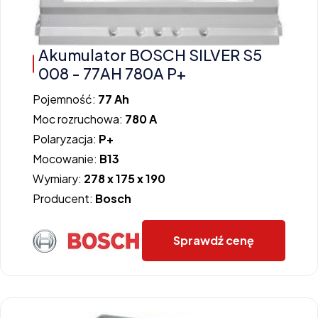
Akumulator BOSCH SILVER S5
008 - 77AH 780A P+
Pojemność:
77 Ah
Moc rozruchowa:
780 A
Polaryzacja:
P+
Mocowanie:
B13
Wymiary:
278 x 175 x 190
Producent:
Bosch
Sprawdź cenę