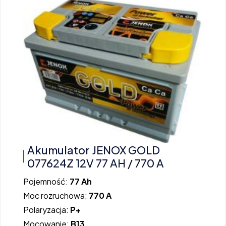
Akumulator JENOX GOLD
077624Z 12V 77 AH / 770 A
Pojemność:
77 Ah
Moc rozruchowa:
770 A
Polaryzacja:
P+
Mocowanie:
B13