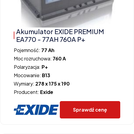
Akumulator EXIDE PREMIUM
EA770 - 77AH 760A P+
Pojemność:
77 Ah
Moc rozruchowa:
760 A
Polaryzacja:
P+
Mocowanie:
B13
Wymiary:
278 x 175 x 190
Producent:
Exide
Sprawdź cenę