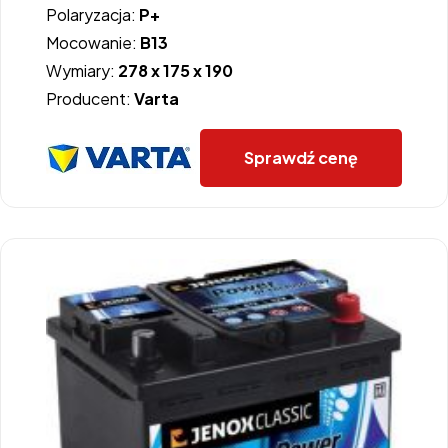
Polaryzacja:
P+
Mocowanie:
B13
Wymiary:
278 x 175 x 190
Producent:
Varta
Sprawdź cenę