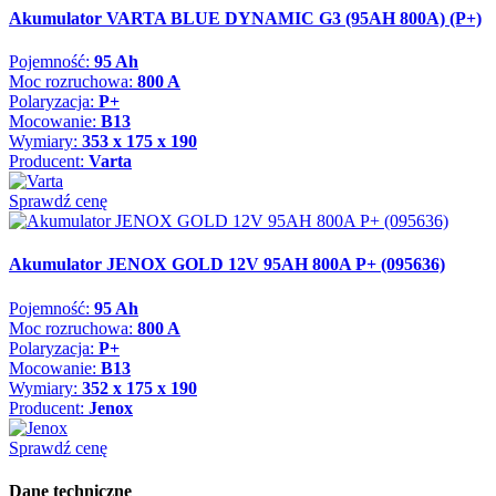
Akumulator VARTA BLUE DYNAMIC G3 (95AH 800A) (P+)
Pojemność:
95 Ah
Moc rozruchowa:
800 A
Polaryzacja:
P+
Mocowanie:
B13
Wymiary:
353 x 175 x 190
Producent:
Varta
Sprawdź cenę
Akumulator JENOX GOLD 12V 95AH 800A P+ (095636)
Pojemność:
95 Ah
Moc rozruchowa:
800 A
Polaryzacja:
P+
Mocowanie:
B13
Wymiary:
352 x 175 x 190
Producent:
Jenox
Sprawdź cenę
Dane techniczne