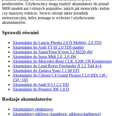
producentów. Użytkownicy mogą znaleźć akumulatory do ponad
9000 modeli aut i różnych pojazdów, takich jak motocykle, łodzie
czy maszyny rolnicze. Serwis oferuje także poradnik
motoryzacyjny, który pomaga w wyborze i użytkowaniu
akumulatorów.
Sprawdź również
Akumulator do Lancia Phedra 2.0 D Multijet, 2.0 JTD
Akumulator do Audi TT 8J 2.0 TDI quattro
Akumulator do SsangYong Kyron 3.2 M320 4W
Akumulator do Isuzu Midi 2.0, 2.0 4W
Akumulator do Mercedes-Benz CLK A208 230 Kompressor
Akumulator do Land Rover Freelander II 2.2 Td4 4×4
Akumulator do Zastava Yugo 1.1 60 EFI
Akumulator do Citroen C4 Grand Picasso I 2.0 HDi 138 /
150 / 165
Akumulator do Saab 9-5 I 2.2 TiD
Akumulator do Peugeot 306 1.8 D
Rodzaje akumulatorów
Akumulatory obsługowe
Akumulatory niklowe (zasadowe, niklowo-kadmowe)