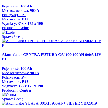
Pojemność:
100 Ah
Moc rozruchowa:
900 A
Polaryzacja:
P+
Mocowanie:
B13
Wymiary:
353 x 175 x 190
Producent:
Exide
Sprawdź cenę
Akumulator CENTRA FUTURA CA1000 100AH 900A 12V
P+
Pojemność:
100 Ah
Moc rozruchowa:
900 A
Polaryzacja:
P+
Mocowanie:
B13
Wymiary:
353 x 175 x 190
Producent:
Centra
Sprawdź cenę