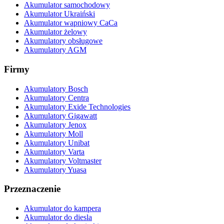
Akumulator samochodowy
Akumulator Ukraiński
Akumulator wapniowy CaCa
Akumulator żelowy
Akumulatory obsługowe
Akumulatory AGM
Firmy
Akumulatory Bosch
Akumulatory Centra
Akumulatory Exide Technologies
Akumulatory Gigawatt
Akumulatory Jenox
Akumulatory Moll
Akumulatory Unibat
Akumulatory Varta
Akumulatory Voltmaster
Akumulatory Yuasa
Przeznaczenie
Akumulator do kampera
Akumulator do diesla