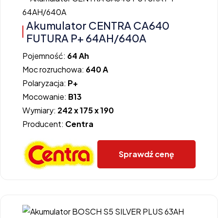
Akumulator CENTRA CA640
FUTURA P+ 64AH/640A
Pojemność:
64 Ah
Moc rozruchowa:
640 A
Polaryzacja:
P+
Mocowanie:
B13
Wymiary:
242 x 175 x 190
Producent:
Centra
Sprawdź cenę