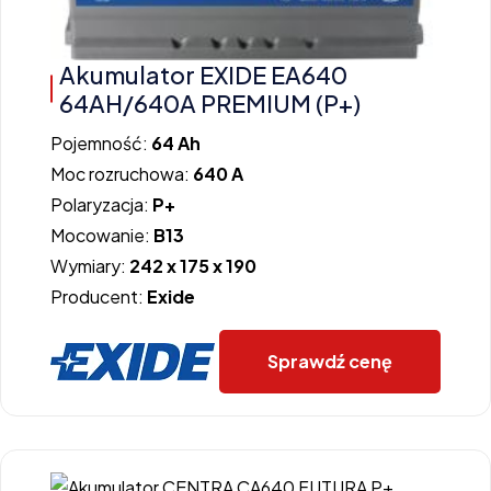
Akumulator EXIDE EA640
64AH/640A PREMIUM (P+)
Pojemność:
64 Ah
Moc rozruchowa:
640 A
Polaryzacja:
P+
Mocowanie:
B13
Wymiary:
242 x 175 x 190
Producent:
Exide
Sprawdź cenę