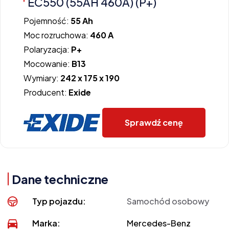
EC550 (55AH 460A) (P+)
Pojemność:
55 Ah
Moc rozruchowa:
460 A
Polaryzacja:
P+
Mocowanie:
B13
Wymiary:
242 x 175 x 190
Producent:
Exide
Sprawdź cenę
Dane techniczne
Typ pojazdu:
Samochód osobowy
Marka:
Mercedes-Benz