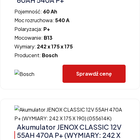
60AH 540A P+
Pojemność:
60 Ah
Moc rozruchowa:
540 A
Polaryzacja:
P+
Mocowanie:
B13
Wymiary:
242 x 175 x 175
Producent:
Bosch
Sprawdź cenę
Akumulator JENOX CLASSIC 12V
55AH 470A P+ (WYMIARY: 242 X