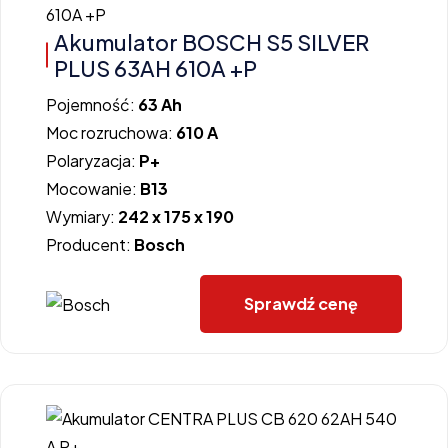
Akumulator BOSCH S5 SILVER
PLUS 63AH 610A +P
Pojemność:
63 Ah
Moc rozruchowa:
610 A
Polaryzacja:
P+
Mocowanie:
B13
Wymiary:
242 x 175 x 190
Producent:
Bosch
Sprawdź cenę