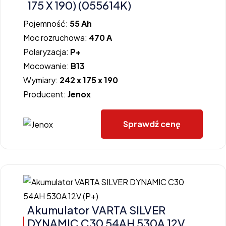
175 X 190) (055614K)
Pojemność:
55 Ah
Moc rozruchowa:
470 A
Polaryzacja:
P+
Mocowanie:
B13
Wymiary:
242 x 175 x 190
Producent:
Jenox
Sprawdź cenę
Akumulator VARTA SILVER
DYNAMIC C30 54AH 530A 12V