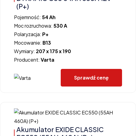
(P+)
Pojemność:
54 Ah
Moc rozruchowa:
530 A
Polaryzacja:
P+
Mocowanie:
B13
Wymiary:
207 x 175 x 190
Producent:
Varta
Sprawdź cenę
Akumulator EXIDE CLASSIC