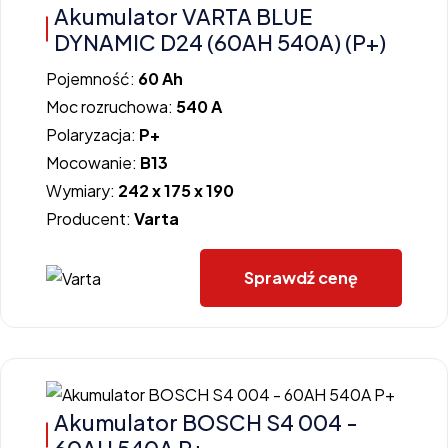
Akumulator VARTA BLUE
DYNAMIC D24 (60AH 540A) (P+)
Pojemność:
60 Ah
Moc rozruchowa:
540 A
Polaryzacja:
P+
Mocowanie:
B13
Wymiary:
242 x 175 x 190
Producent:
Varta
Sprawdź cenę
Akumulator BOSCH S4 004 -