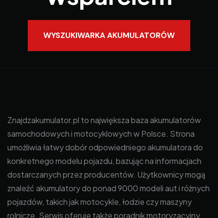
WYSZUKIWARKA AKUMULATORÓW
Znajdzakumulator.pl to największa baza akumulatorów
samochodowych i motocyklowych w Polsce. Strona
umożliwia łatwy dobór odpowiedniego akumulatora do
konkretnego modelu pojazdu, bazując na informacjach
dostarczanych przez producentów. Użytkownicy mogą
znaleźć akumulatory do ponad 9000 modeli aut i różnych
pojazdów, takich jak motocykle, łodzie czy maszyny
rolnicze. Serwis oferuje także poradnik motoryzacyjny,