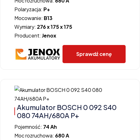
Moc rozruchowa:
680 A
Polaryzacja:
P+
Mocowanie:
B13
Wymiary:
276 x 175 x 175
Producent:
Jenox
Sprawdź cenę
Akumulator BOSCH 0 092 S40
080 74AH/680A P+
Pojemność:
74 Ah
Moc rozruchowa:
680 A