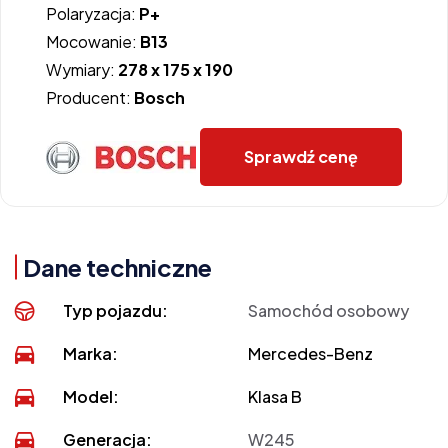
Polaryzacja:
P+
Mocowanie:
B13
Wymiary:
278 x 175 x 190
Producent:
Bosch
Sprawdź cenę
Dane techniczne
Typ pojazdu:
Samochód osobowy
Marka:
Mercedes-Benz
Model:
Klasa B
Generacja:
W245