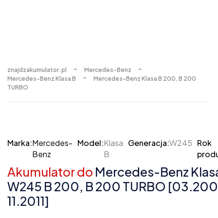
znajdzakumulator.pl
Mercedes-Benz
Mercedes-Benz Klasa B
Mercedes-Benz Klasa B 200, B 200
TURBO
Marka:
Mercedes-
Model:
Klasa
Generacja:
W245
Rok
Benz
B
produ
Akumulator do
Mercedes-Benz Klas
W245 B 200, B 200 TURBO [03.200
11.2011]