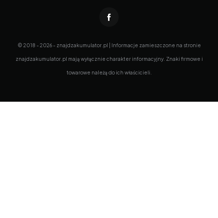
© 2018 - 2026 - znajdzakumulator.pl | Informacje zamieszczone na stronie
znajdzakumulator.pl mają wyłącznie charakter informacyjny. Znaki firmowe i
towarowe należą do ich właścicieli.