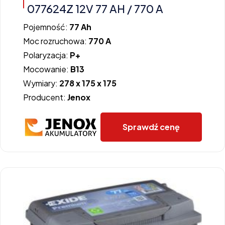
077624Z 12V 77 AH / 770 A
Pojemność:
77 Ah
Moc rozruchowa:
770 A
Polaryzacja:
P+
Mocowanie:
B13
Wymiary:
278 x 175 x 175
Producent:
Jenox
Sprawdź cenę