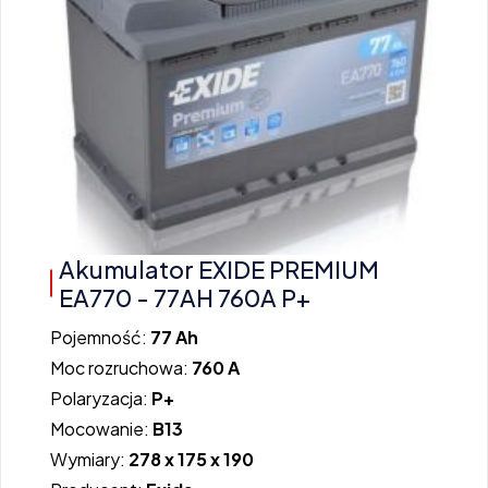
Akumulator EXIDE PREMIUM
EA770 - 77AH 760A P+
Pojemność:
77 Ah
Moc rozruchowa:
760 A
Polaryzacja:
P+
Mocowanie:
B13
Wymiary:
278 x 175 x 190