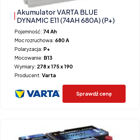
Akumulator VARTA BLUE
DYNAMIC E11 (74AH 680A) (P+)
Pojemność:
74 Ah
Moc rozruchowa:
680 A
Polaryzacja:
P+
Mocowanie:
B13
Wymiary:
278 x 175 x 190
Producent:
Varta
Sprawdź cenę