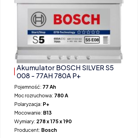
Akumulator BOSCH SILVER S5
008 - 77AH 780A P+
Pojemność:
77 Ah
Moc rozruchowa:
780 A
Polaryzacja:
P+
Mocowanie:
B13
Wymiary:
278 x 175 x 190
Producent:
Bosch