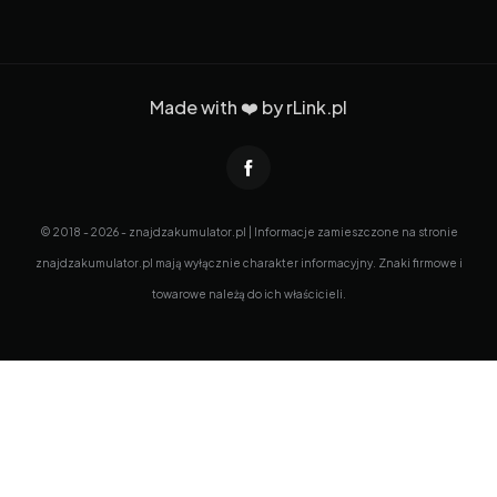
Made with ❤️ by
rLink.pl
© 2018 - 2026 - znajdzakumulator.pl | Informacje zamieszczone na stronie
znajdzakumulator.pl mają wyłącznie charakter informacyjny. Znaki firmowe i
towarowe należą do ich właścicieli.