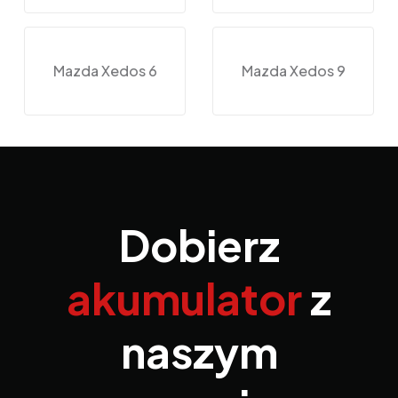
Mazda Xedos 6
Mazda Xedos 9
Dobierz
akumulator
z
naszym