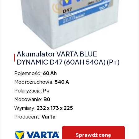
Akumulator VARTA BLUE
DYNAMIC D47 (60AH 540A) (P+)
Pojemność:
60 Ah
Moc rozruchowa:
540 A
Polaryzacja:
P+
Mocowanie:
B0
Wymiary:
232 x 173 x 225
Producent:
Varta
Sprawdź cenę