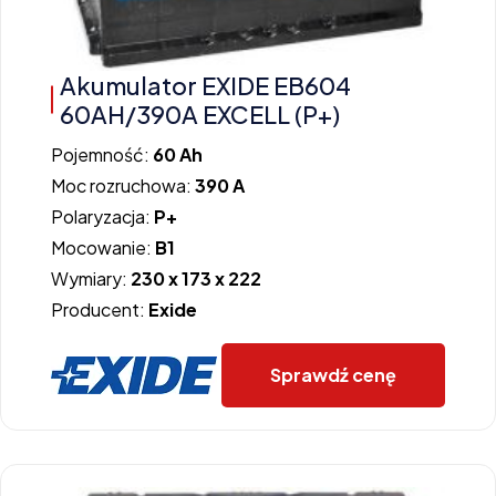
Akumulator EXIDE EB604
60AH/390A EXCELL (P+)
Pojemność:
60 Ah
Moc rozruchowa:
390 A
Polaryzacja:
P+
Mocowanie:
B1
Wymiary:
230 x 173 x 222
Producent:
Exide
Sprawdź cenę