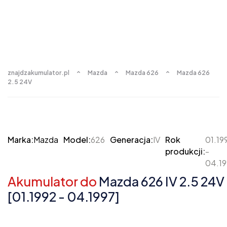
znajdzakumulator.pl
Mazda
Mazda 626
Mazda 626
2.5 24V
Marka:
Mazda
Model:
626
Generacja:
IV
Rok
01.19
produkcji:
-
04.19
Akumulator do
Mazda 626 IV 2.5 24V
[01.1992 - 04.1997]