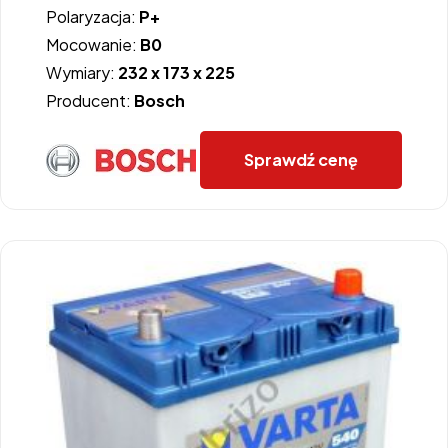
Polaryzacja:
P+
Mocowanie:
B0
Wymiary:
232 x 173 x 225
Producent:
Bosch
Sprawdź cenę