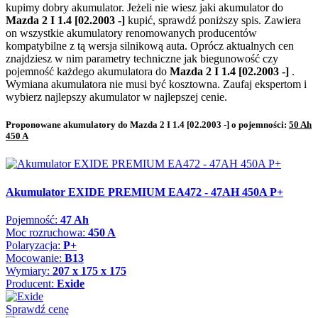
kupimy dobry akumulator. Jeżeli nie wiesz jaki akumulator do
Mazda 2 I 1.4 [02.2003 -]
kupić, sprawdź poniższy spis. Zawiera
on wszystkie akumulatory renomowanych producentów
kompatybilne z tą wersja silnikową auta. Oprócz aktualnych cen
znajdziesz w nim parametry techniczne jak biegunowość czy
pojemność każdego akumulatora do
Mazda 2 I 1.4 [02.2003 -]
.
Wymiana akumulatora nie musi być kosztowna. Zaufaj ekspertom i
wybierz najlepszy akumulator w najlepszej cenie.
Proponowane akumulatory do Mazda 2 I 1.4 [02.2003 -] o pojemności:
50 Ah
450 A
Akumulator EXIDE PREMIUM EA472 - 47AH 450A P+
Pojemność:
47 Ah
Moc rozruchowa:
450 A
Polaryzacja:
P+
Mocowanie:
B13
Wymiary:
207 x 175 x 175
Producent:
Exide
Sprawdź cenę