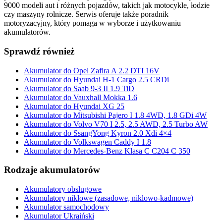
9000 modeli aut i różnych pojazdów, takich jak motocykle, łodzie
czy maszyny rolnicze. Serwis oferuje także poradnik
motoryzacyjny, który pomaga w wyborze i użytkowaniu
akumulatorów.
Sprawdź również
Akumulator do Opel Zafira A 2.2 DTI 16V
Akumulator do Hyundai H-1 Cargo 2.5 CRDi
Akumulator do Saab 9-3 II 1.9 TiD
Akumulator do Vauxhall Mokka 1.6
Akumulator do Hyundai XG 25
Akumulator do Mitsubishi Pajero I 1.8 4WD, 1.8 GDi 4W
Akumulator do Volvo V70 I 2.5, 2.5 AWD, 2.5 Turbo AW
Akumulator do SsangYong Kyron 2.0 Xdi 4×4
Akumulator do Volkswagen Caddy I 1.8
Akumulator do Mercedes-Benz Klasa C C204 C 350
Rodzaje akumulatorów
Akumulatory obsługowe
Akumulatory niklowe (zasadowe, niklowo-kadmowe)
Akumulator samochodowy
Akumulator Ukraiński