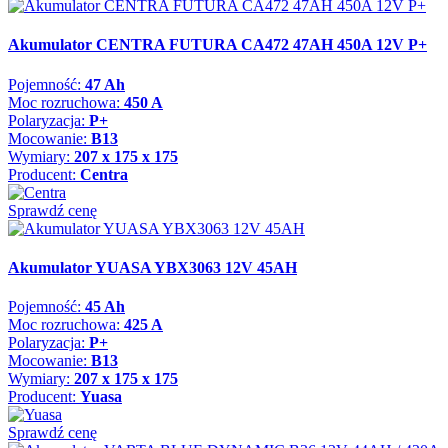
Akumulator CENTRA FUTURA CA472 47AH 450A 12V P+
Pojemność:
47 Ah
Moc rozruchowa:
450 A
Polaryzacja:
P+
Mocowanie:
B13
Wymiary:
207 x 175 x 175
Producent:
Centra
Sprawdź cenę
Akumulator YUASA YBX3063 12V 45AH
Pojemność:
45 Ah
Moc rozruchowa:
425 A
Polaryzacja:
P+
Mocowanie:
B13
Wymiary:
207 x 175 x 175
Producent:
Yuasa
Sprawdź cenę