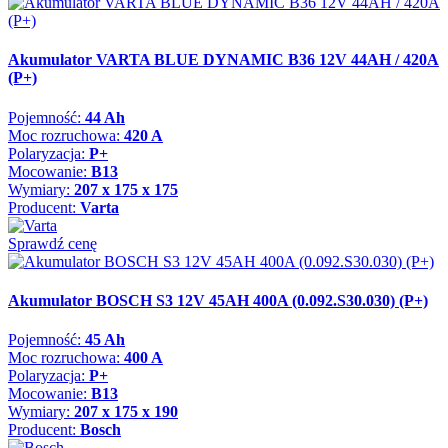
Akumulator VARTA BLUE DYNAMIC B36 12V 44AH / 420A
(P+)
Pojemność:
44 Ah
Moc rozruchowa:
420 A
Polaryzacja:
P+
Mocowanie:
B13
Wymiary:
207 x 175 x 175
Producent:
Varta
Sprawdź cenę
Akumulator BOSCH S3 12V 45AH 400A (0.092.S30.030) (P+)
Pojemność:
45 Ah
Moc rozruchowa:
400 A
Polaryzacja:
P+
Mocowanie:
B13
Wymiary:
207 x 175 x 190
Producent:
Bosch