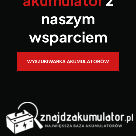
akumulator
z
naszym
wsparciem
WYSZUKIWARKA AKUMULATORÓW