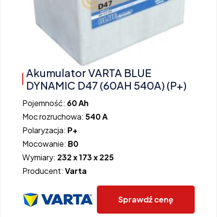
Akumulator VARTA BLUE
DYNAMIC D47 (60AH 540A) (P+)
Pojemność:
60 Ah
Moc rozruchowa:
540 A
Polaryzacja:
P+
Mocowanie:
B0
Wymiary:
232 x 173 x 225
Producent:
Varta
Sprawdź cenę