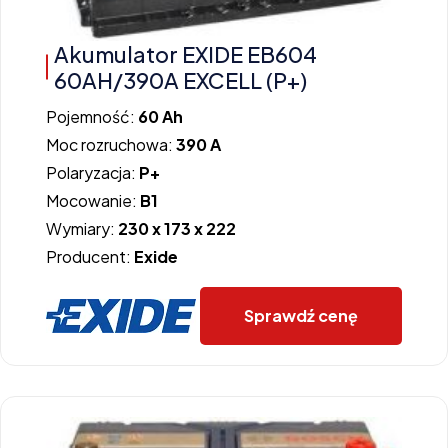
Akumulator EXIDE EB604
60AH/390A EXCELL (P+)
Pojemność:
60 Ah
Moc rozruchowa:
390 A
Polaryzacja:
P+
Mocowanie:
B1
Wymiary:
230 x 173 x 222
Producent:
Exide
Sprawdź cenę