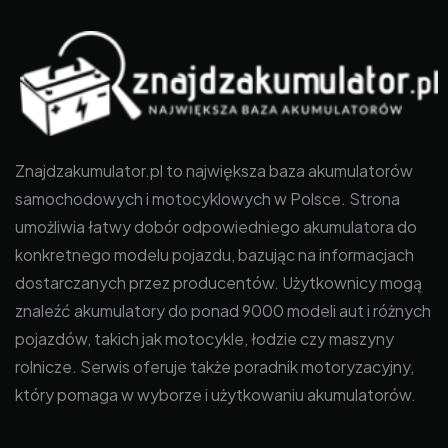
Znajdzakumulator.pl to największa baza akumulatorów
samochodowych i motocyklowych w Polsce. Strona
umożliwia łatwy dobór odpowiedniego akumulatora do
konkretnego modelu pojazdu, bazując na informacjach
dostarczanych przez producentów. Użytkownicy mogą
znaleźć akumulatory do ponad 9000 modeli aut i różnych
pojazdów, takich jak motocykle, łodzie czy maszyny
rolnicze. Serwis oferuje także poradnik motoryzacyjny,
który pomaga w wyborze i użytkowaniu akumulatorów.