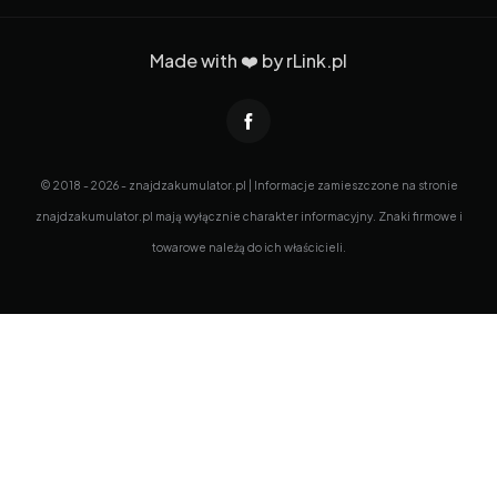
Made with ❤️ by
rLink.pl
© 2018 - 2026 - znajdzakumulator.pl | Informacje zamieszczone na stronie
znajdzakumulator.pl mają wyłącznie charakter informacyjny. Znaki firmowe i
towarowe należą do ich właścicieli.