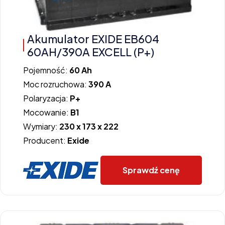
Akumulator EXIDE EB604
60AH/390A EXCELL (P+)
Pojemność:
60 Ah
Moc rozruchowa:
390 A
Polaryzacja:
P+
Mocowanie:
B1
Wymiary:
230 x 173 x 222
Producent:
Exide
Sprawdź cenę