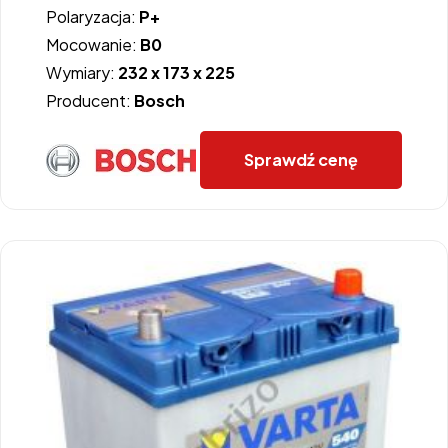
Polaryzacja:
P+
Mocowanie:
B0
Wymiary:
232 x 173 x 225
Producent:
Bosch
Sprawdź cenę