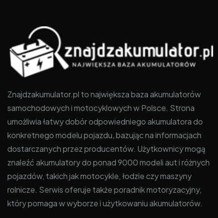
Znajdzakumulator.pl to największa baza akumulatorów
samochodowych i motocyklowych w Polsce. Strona
umożliwia łatwy dobór odpowiedniego akumulatora do
konkretnego modelu pojazdu, bazując na informacjach
dostarczanych przez producentów. Użytkownicy mogą
znaleźć akumulatory do ponad 9000 modeli aut i różnych
pojazdów, takich jak motocykle, łodzie czy maszyny
rolnicze. Serwis oferuje także poradnik motoryzacyjny,
który pomaga w wyborze i użytkowaniu akumulatorów.