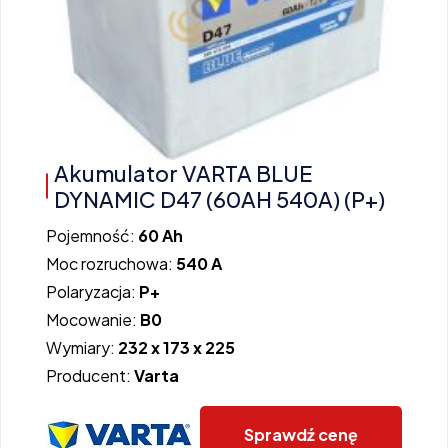
Akumulator VARTA BLUE
DYNAMIC D47 (60AH 540A) (P+)
Pojemność:
60 Ah
Moc rozruchowa:
540 A
Polaryzacja:
P+
Mocowanie:
B0
Wymiary:
232 x 173 x 225
Producent:
Varta
Sprawdź cenę