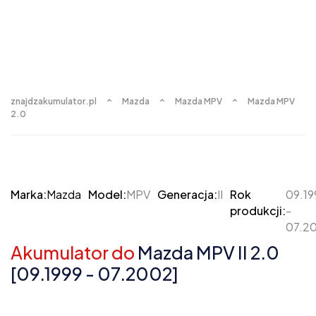
znajdzakumulator.pl
Mazda
Mazda MPV
Mazda MPV
2.0
Marka:
Mazda
Model:
MPV
Generacja:
II
Rok
09.19
produkcji:
-
07.2
Akumulator do
Mazda MPV II 2.0
[09.1999 - 07.2002]