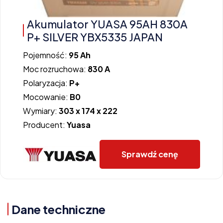
Akumulator YUASA 95AH 830A
P+ SILVER YBX5335 JAPAN
Pojemność:
95 Ah
Moc rozruchowa:
830 A
Polaryzacja:
P+
Mocowanie:
B0
Wymiary:
303 x 174 x 222
Producent:
Yuasa
Sprawdź cenę
Dane techniczne