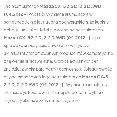
Jaki akumulator do
Mazda CX-5 2.2 D, 2.2 D AWD
[04.2012 -]
wybrać? Wymiana akumulatora w
samochodzie nie jest trudna pod warunkiem, że kupimy
dobry akumulator. Jeżeli nie wiesz jaki akumulator do
Mazda CX-5 2.2 D, 2.2 D AWD [04.2012 -]
kupić,
sprawdź poniższy spis. Zawiera on wszystkie
akumulatory renomowanych producentów kompatybilne
z tą wersja silnikową auta. Oprócz aktualnych cen
znajdziesz w nim parametry techniczne jak biegunowość
czy pojemność każdego akumulatora do
Mazda CX-5
2.2 D, 2.2 D AWD [04.2012 -]
. Wymiana akumulatora
nie musi być kosztowna. Zaufaj ekspertom i wybierz
najlepszy akumulator w najlepszej cenie.