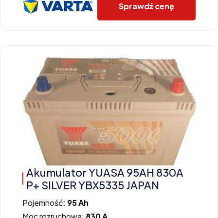
Sprawdź cenę
Akumulator YUASA 95AH 830A
P+ SILVER YBX5335 JAPAN
Pojemność:
95 Ah
Moc rozruchowa:
830 A