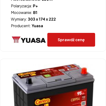
Polaryzacja:
P+
Mocowanie:
B1
Wymiary:
303 x 174 x 222
Producent:
Yuasa
Sprawdź cenę