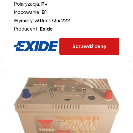
Polaryzacja:
P+
Mocowanie:
B1
Wymiary:
306 x 173 x 222
Producent:
Exide
Sprawdź cenę