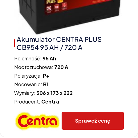
Akumulator CENTRA PLUS
CB954 95 AH / 720 A
Pojemność:
95 Ah
Moc rozruchowa:
720 A
Polaryzacja:
P+
Mocowanie:
B1
Wymiary:
306 x 173 x 222
Producent:
Centra
Sprawdź cenę