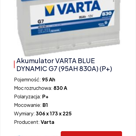
Akumulator VARTA BLUE
DYNAMIC G7 (95AH 830A) (P+)
Pojemność:
95 Ah
Moc rozruchowa:
830 A
Polaryzacja:
P+
Mocowanie:
B1
Wymiary:
306 x 173 x 225
Producent:
Varta