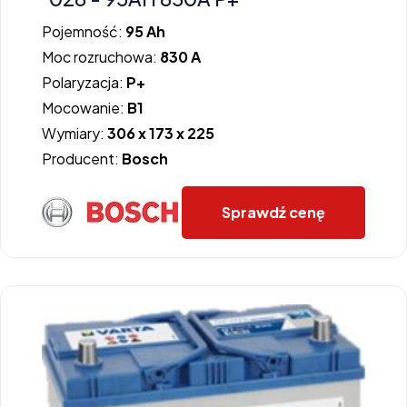
Pojemność:
95 Ah
Moc rozruchowa:
830 A
Polaryzacja:
P+
Mocowanie:
B1
Wymiary:
306 x 173 x 225
Producent:
Bosch
Sprawdź cenę