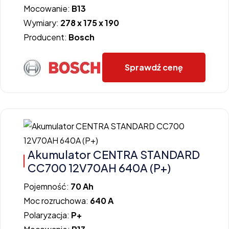
Mocowanie:
B13
Wymiary:
278 x 175 x 190
Producent:
Bosch
Sprawdź cenę
Akumulator CENTRA STANDARD
CC700 12V70AH 640A (P+)
Pojemność:
70 Ah
Moc rozruchowa:
640 A
Polaryzacja:
P+