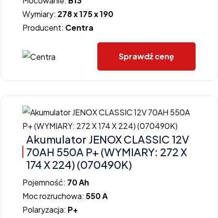
Mocowanie:
B13
Wymiary:
278 x 175 x 190
Producent:
Centra
Sprawdź cenę
Akumulator JENOX CLASSIC 12V
70AH 550A P+ (WYMIARY: 272 X
174 X 224) (070490K)
Pojemność:
70 Ah
Moc rozruchowa:
550 A
Polaryzacja:
P+