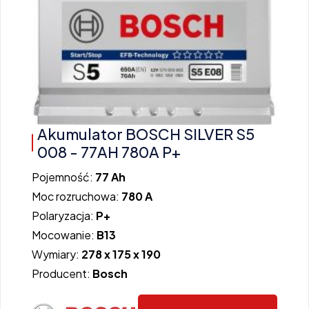
Akumulator BOSCH SILVER S5
008 - 77AH 780A P+
Pojemność:
77 Ah
Moc rozruchowa:
780 A
Polaryzacja:
P+
Mocowanie:
B13
Wymiary:
278 x 175 x 190
Producent:
Bosch