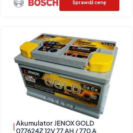
Sprawdź cenę
Akumulator JENOX GOLD
077624Z 12V 77 AH / 770 A