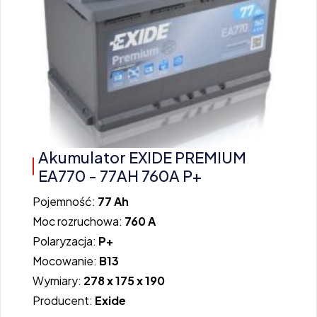
Akumulator EXIDE PREMIUM
EA770 - 77AH 760A P+
Pojemność:
77 Ah
Moc rozruchowa:
760 A
Polaryzacja:
P+
Mocowanie:
B13
Wymiary:
278 x 175 x 190
Producent:
Exide