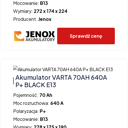
Mocowanie:
B13
Wymiary:
272 x 174 x 224
Producent:
Jenox
Sprawdź cenę
Akumulator VARTA 70AH 640A
P+ BLACK E13
Pojemność:
70 Ah
Moc rozruchowa:
640 A
Polaryzacja:
P+
Mocowanie:
B13
Wymiary:
278 x 175 x 190