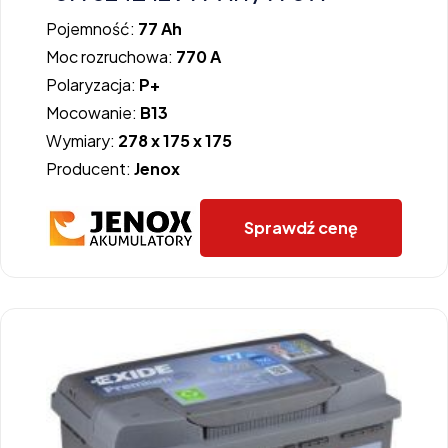
Pojemność:
77 Ah
Moc rozruchowa:
770 A
Polaryzacja:
P+
Mocowanie:
B13
Wymiary:
278 x 175 x 175
Producent:
Jenox
Sprawdź cenę