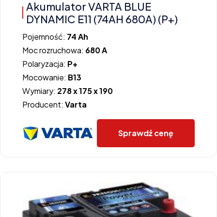
Akumulator VARTA BLUE
DYNAMIC E11 (74AH 680A) (P+)
Pojemność:
74 Ah
Moc rozruchowa:
680 A
Polaryzacja:
P+
Mocowanie:
B13
Wymiary:
278 x 175 x 190
Producent:
Varta
Sprawdź cenę