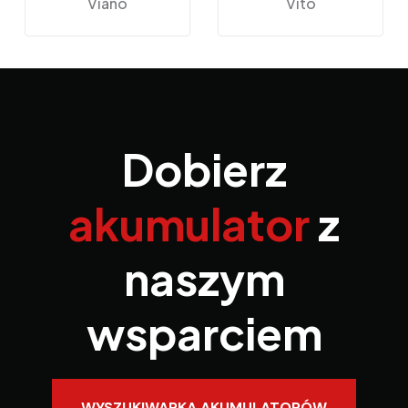
Viano
Vito
Dobierz
akumulator
z
naszym
wsparciem
WYSZUKIWARKA AKUMULATORÓW