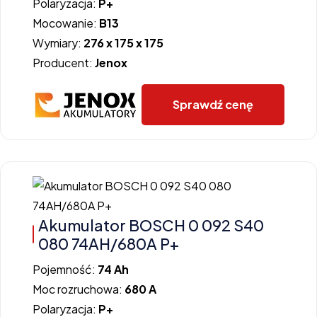
Polaryzacja:
P+
Mocowanie:
B13
Wymiary:
276 x 175 x 175
Producent:
Jenox
Sprawdź cenę
Akumulator BOSCH 0 092 S40
080 74AH/680A P+
Pojemność:
74 Ah
Moc rozruchowa:
680 A
Polaryzacja:
P+