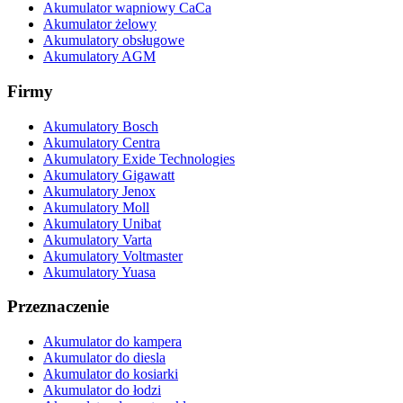
Akumulator wapniowy CaCa
Akumulator żelowy
Akumulatory obsługowe
Akumulatory AGM
Firmy
Akumulatory Bosch
Akumulatory Centra
Akumulatory Exide Technologies
Akumulatory Gigawatt
Akumulatory Jenox
Akumulatory Moll
Akumulatory Unibat
Akumulatory Varta
Akumulatory Voltmaster
Akumulatory Yuasa
Przeznaczenie
Akumulator do kampera
Akumulator do diesla
Akumulator do kosiarki
Akumulator do łodzi