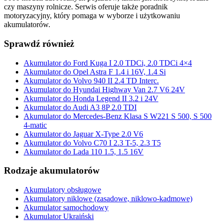
czy maszyny rolnicze. Serwis oferuje także poradnik
motoryzacyjny, który pomaga w wyborze i użytkowaniu
akumulatorów.
Sprawdź również
Akumulator do Ford Kuga I 2.0 TDCi, 2.0 TDCi 4×4
Akumulator do Opel Astra F 1.4 i 16V, 1.4 Si
Akumulator do Volvo 940 II 2.4 TD Interc.
Akumulator do Hyundai Highway Van 2.7 V6 24V
Akumulator do Honda Legend II 3.2 i 24V
Akumulator do Audi A3 8P 2.0 TDI
Akumulator do Mercedes-Benz Klasa S W221 S 500, S 500
4-matic
Akumulator do Jaguar X-Type 2.0 V6
Akumulator do Volvo C70 I 2.3 T-5, 2.3 T5
Akumulator do Lada 110 1.5, 1.5 16V
Rodzaje akumulatorów
Akumulatory obsługowe
Akumulatory niklowe (zasadowe, niklowo-kadmowe)
Akumulator samochodowy
Akumulator Ukraiński