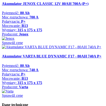
Akumulator JENOX CLASSIC 12V 80AH 700A (P+)
Pojemność:
80 Ah
Moc rozruchowa:
700 A
Polaryzacja:
P+
Mocowanie:
B13
Wymiary:
315 x 175 x 175
Producent:
Jenox
Sprawdź cenę
Akumulator VARTA BLUE DYNAMIC F17 - 80AH 740A P+
Pojemność:
80 Ah
Moc rozruchowa:
740 A
Polaryzacja:
P+
Mocowanie:
B13
Wymiary:
315 x 175 x 175
Producent:
Varta
Sprawdź cenę
Dane techniczne