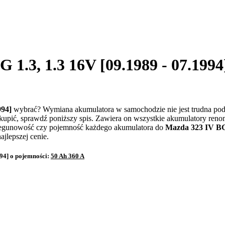
1.3, 1.3 16V [09.1989 - 07.1994
994]
wybrać? Wymiana akumulatora w samochodzie nie jest trudna pod 
kupić, sprawdź poniższy spis. Zawiera on wszystkie akumulatory ren
biegunowość czy pojemność każdego akumulatora do
Mazda 323 IV BG 
jlepszej cenie.
94] o pojemności:
50 Ah 360 A