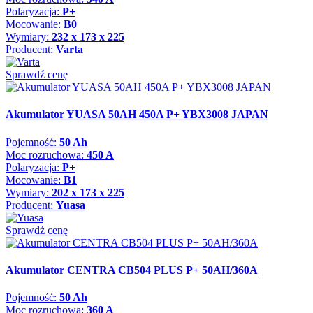
Polaryzacja:
P+
Mocowanie:
B0
Wymiary:
232 x 173 x 225
Producent:
Varta
Sprawdź cenę
Akumulator YUASA 50AH 450A P+ YBX3008 JAPAN
Pojemność:
50 Ah
Moc rozruchowa:
450 A
Polaryzacja:
P+
Mocowanie:
B1
Wymiary:
202 x 173 x 225
Producent:
Yuasa
Sprawdź cenę
Akumulator CENTRA CB504 PLUS P+ 50AH/360A
Pojemność:
50 Ah
Moc rozruchowa:
360 A