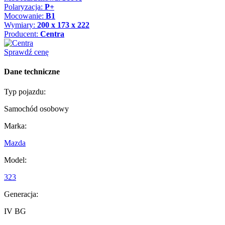
Polaryzacja:
P+
Mocowanie:
B1
Wymiary:
200 x 173 x 222
Producent:
Centra
Sprawdź cenę
Dane techniczne
Typ pojazdu:
Samochód osobowy
Marka:
Mazda
Model:
323
Generacja:
IV BG