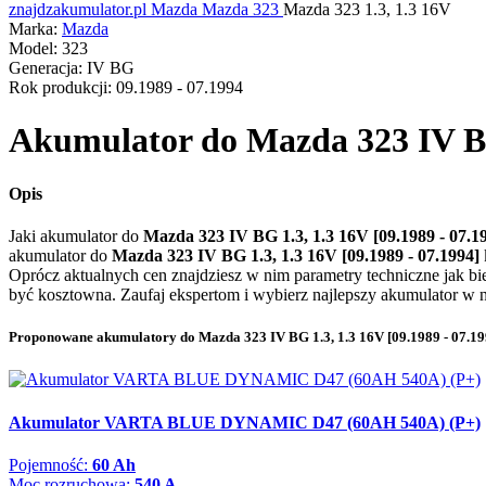
znajdzakumulator.pl
Mazda
Mazda 323
Mazda 323 1.3, 1.3 16V
Marka:
Mazda
Model:
323
Generacja:
IV BG
Rok produkcji:
09.1989 - 07.1994
Akumulator do
Mazda 323 IV BG 
Opis
Jaki akumulator do
Mazda 323 IV BG 1.3, 1.3 16V [09.1989 - 07.1
akumulator do
Mazda 323 IV BG 1.3, 1.3 16V [09.1989 - 07.1994]
Oprócz aktualnych cen znajdziesz w nim parametry techniczne jak 
być kosztowna. Zaufaj ekspertom i wybierz najlepszy akumulator w na
Proponowane akumulatory do Mazda 323 IV BG 1.3, 1.3 16V [09.1989 - 07.19
Akumulator VARTA BLUE DYNAMIC D47 (60AH 540A) (P+)
Pojemność:
60 Ah
Moc rozruchowa:
540 A