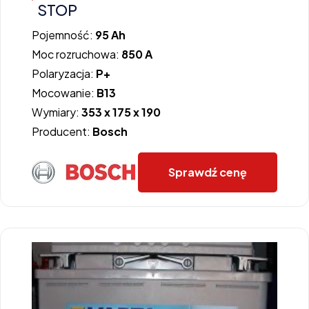
STOP
Pojemność:
95 Ah
Moc rozruchowa:
850 A
Polaryzacja:
P+
Mocowanie:
B13
Wymiary:
353 x 175 x 190
Producent:
Bosch
Sprawdź cenę