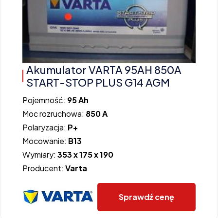
Akumulator VARTA 95AH 850A
START-STOP PLUS G14 AGM
Pojemność:
95 Ah
Moc rozruchowa:
850 A
Polaryzacja:
P+
Mocowanie:
B13
Wymiary:
353 x 175 x 190
Producent:
Varta
Sprawdź cenę