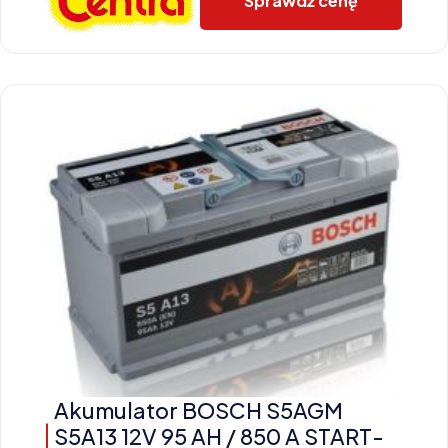
Sprawdź cenę
Akumulator BOSCH S5AGM
S5A13 12V 95 AH / 850 A START-