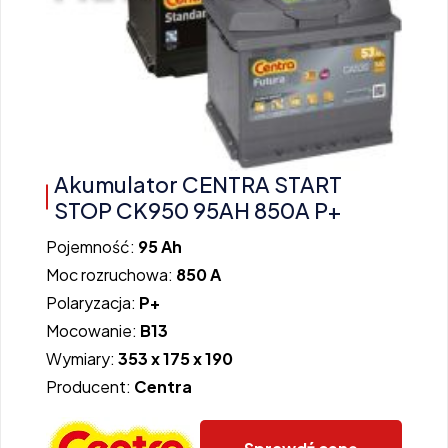
Akumulator CENTRA START
STOP CK950 95AH 850A P+
Pojemność:
95 Ah
Moc rozruchowa:
850 A
Polaryzacja:
P+
Mocowanie:
B13
Wymiary:
353 x 175 x 190
Producent:
Centra