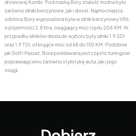
drzwiowej Kombi. Pod maską Bory znaleźć można było
zarówno silniki benzynowe, jak i diesel. Najmocniejsza
odsłona Bory wyposażona była w silnik benzynowy VR6,
o pojemności 2.8 litra, osiągający moc rzędu 204 KM. W
przypadku silników diesla do wyboru były silniki 1.9 SDI
oraz 1.9 TDI, oferujące moc od 68 do 150 KM. Podobnie
jak Golf i Passat, Bora poddawana jest często tuningowi
poprawiającemu zarówno stylistykę auta, jak i jego
osiągi.
Dobierz