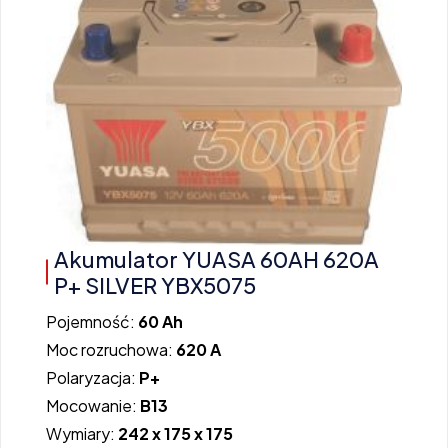
Akumulator YUASA 60AH 620A
P+ SILVER YBX5075
Pojemność:
60 Ah
Moc rozruchowa:
620 A
Polaryzacja:
P+
Mocowanie:
B13
Wymiary:
242 x 175 x 175