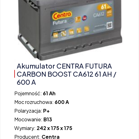
Akumulator CENTRA FUTURA
CARBON BOOST CA612 61 AH /
600 A
Pojemność:
61 Ah
Moc rozruchowa:
600 A
Polaryzacja:
P+
Mocowanie:
B13
Wymiary:
242 x 175 x 175
Producent:
Centra