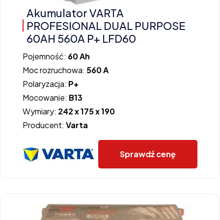
Akumulator VARTA
PROFESIONAL DUAL PURPOSE
60AH 560A P+ LFD60
Pojemność:
60 Ah
Moc rozruchowa:
560 A
Polaryzacja:
P+
Mocowanie:
B13
Wymiary:
242 x 175 x 190
Producent:
Varta
Sprawdź cenę