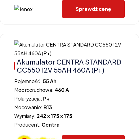
Sprawdź cenę
Akumulator CENTRA STANDARD
CC550 12V 55AH 460A (P+)
Pojemność:
55 Ah
Moc rozruchowa:
460 A
Polaryzacja:
P+
Mocowanie:
B13
Wymiary:
242 x 175 x 175
Producent:
Centra