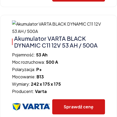
Akumulator VARTA BLACK
DYNAMIC C11 12V 53 AH / 500A
Pojemność:
53 Ah
Moc rozruchowa:
500 A
Polaryzacja:
P+
Mocowanie:
B13
Wymiary:
242 x 175 x 175
Producent:
Varta
Sprawdź cenę