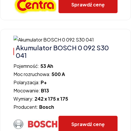
Sprawdź cenę
Akumulator BOSCH 0 092 S30
041
Pojemność:
53 Ah
Moc rozruchowa:
500 A
Polaryzacja:
P+
Mocowanie:
B13
Wymiary:
242 x 175 x 175
Producent:
Bosch
Sprawdź cenę