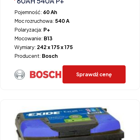
60AH 540A P+
Pojemność:
60 Ah
Moc rozruchowa:
540 A
Polaryzacja:
P+
Mocowanie:
B13
Wymiary:
242 x 175 x 175
Producent:
Bosch
Sprawdź cenę