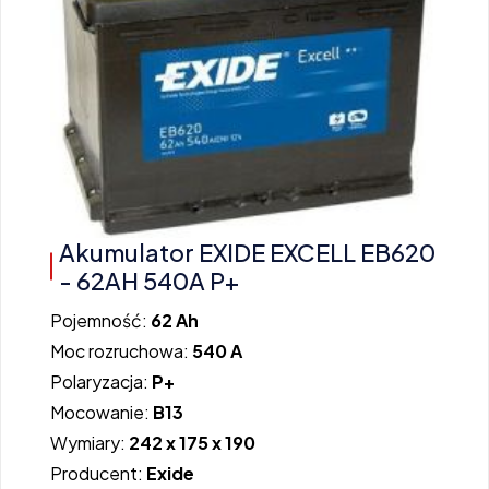
Akumulator EXIDE EXCELL EB620
- 62AH 540A P+
Pojemność:
62 Ah
Moc rozruchowa:
540 A
Polaryzacja:
P+
Mocowanie:
B13
Wymiary:
242 x 175 x 190
Producent:
Exide