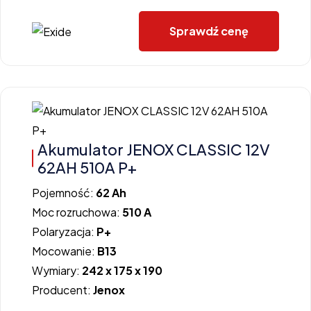
Sprawdź cenę
Akumulator JENOX CLASSIC 12V
62AH 510A P+
Pojemność:
62 Ah
Moc rozruchowa:
510 A
Polaryzacja:
P+
Mocowanie:
B13
Wymiary:
242 x 175 x 190
Producent:
Jenox