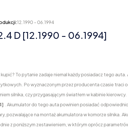
odukcji:
12.1990 - 06.1994
.4 D [12.1990 - 06.1994]
]
kupić? To pytanie zadaje niemal każdy posiadacz tego auta.
żytkowych. Po wyznaczonym przez producenta czasie traci o
iem silnika, czy przygasającym światłem w kabinie kierowcy.
4]
. Akumulator do tego auta powinien posiadać odpowiednio
ry, pozwalające na montaż akumulatora w komorze silnika. Ak
odnie z poniższym zestawieniem, w którym oprócz parametró