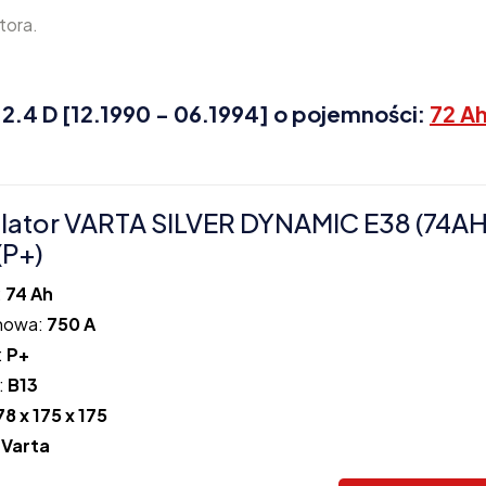
tora.
.4 D [12.1990 - 06.1994] o pojemności:
72 Ah
ator VARTA SILVER DYNAMIC E38 (74A
(P+)
:
74 Ah
howa:
750 A
:
P+
:
B13
78 x 175 x 175
:
Varta