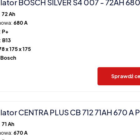
ator BOSCH SILVER S4 007 - 72AH 680
:
72 Ah
howa:
680 A
:
P+
:
B13
78 x 175 x 175
:
Bosch
Sprawdź c
ator CENTRA PLUS CB 712 71AH 670 A 
:
71 Ah
howa:
670 A