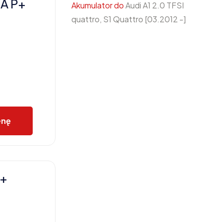
A P+
Akumulator do
Audi A1 2.0 TFSI
quattro, S1 Quattro [03.2012 -]
enę
P+