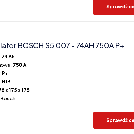
Sprawdź c
ator BOSCH S5 007 - 74AH 750A P+
:
74 Ah
howa:
750 A
:
P+
:
B13
78 x 175 x 175
:
Bosch
Sprawdź c