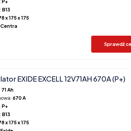
:
P+
:
B13
78 x 175 x 175
:
Centra
Sprawdź c
ator EXIDE EXCELL 12V71AH 670A (P+)
:
71 Ah
howa:
670 A
:
P+
:
B13
78 x 175 x 175
:
Exide