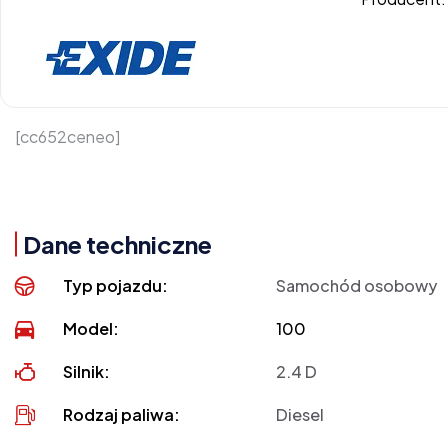
[cc652ceneo]
Dane techniczne
Typ pojazdu:
Samochód osobowy
Model:
100
Silnik:
2.4 D
Rodzaj paliwa:
Diesel