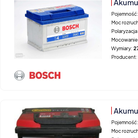
Akumul
Pojemność
Moc rozruc
Polaryzacja
Mocowanie
Wymiary:
2
Producent
Akumul
Pojemność
Moc rozruc