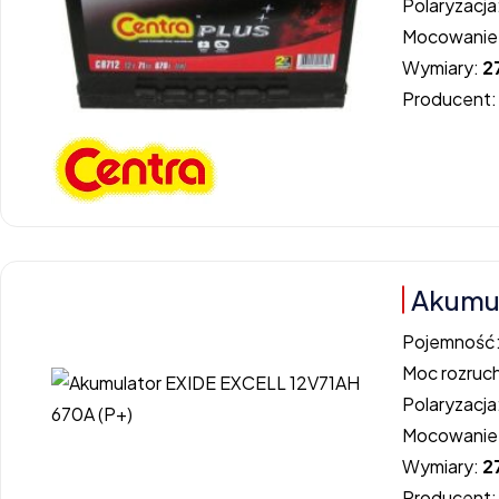
Polaryzacja
Mocowanie
Wymiary:
2
Producent
Akumul
Pojemność
Moc rozruc
Polaryzacja
Mocowanie
Wymiary:
2
Producent