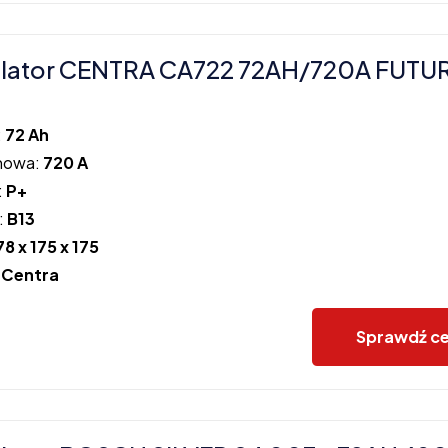
lator CENTRA CA722 72AH/720A FUTU
:
72 Ah
howa:
720 A
:
P+
:
B13
78 x 175 x 175
:
Centra
Sprawdź c