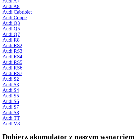
Audi A7
Audi A8
Audi Cabriolet
Audi Coupe
Audi Q3
Audi Q5
Audi Q7
Audi R8
Audi RS2
Audi RS3
Audi RS4
Audi RS5
Audi RS6
Audi RS7
Audi S2
Audi S3
Audi S4
Audi S5
Audi S6
Audi S7
Audi S8
Audi TT
Audi V8
Dobierz
akumulator
z naszym wsparciem