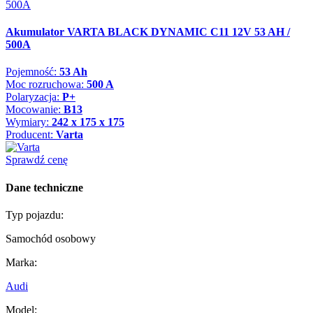
Akumulator VARTA BLACK DYNAMIC C11 12V 53 AH /
500A
Pojemność:
53 Ah
Moc rozruchowa:
500 A
Polaryzacja:
P+
Mocowanie:
B13
Wymiary:
242 x 175 x 175
Producent:
Varta
Sprawdź cenę
Dane techniczne
Typ pojazdu:
Samochód osobowy
Marka:
Audi
Model: