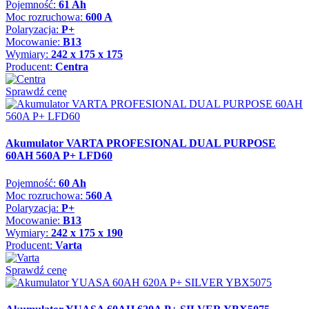
Pojemność:
61 Ah
Moc rozruchowa:
600 A
Polaryzacja:
P+
Mocowanie:
B13
Wymiary:
242 x 175 x 175
Producent:
Centra
Sprawdź cenę
Akumulator VARTA PROFESIONAL DUAL PURPOSE
60AH 560A P+ LFD60
Pojemność:
60 Ah
Moc rozruchowa:
560 A
Polaryzacja:
P+
Mocowanie:
B13
Wymiary:
242 x 175 x 190
Producent:
Varta
Sprawdź cenę