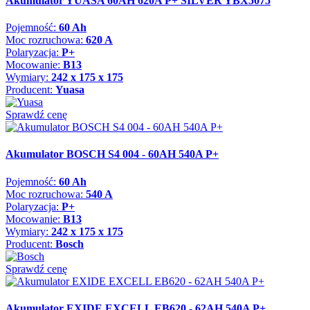
Akumulator YUASA 60AH 620A P+ SILVER YBX5075
Pojemność:
60 Ah
Moc rozruchowa:
620 A
Polaryzacja:
P+
Mocowanie:
B13
Wymiary:
242 x 175 x 175
Producent:
Yuasa
Sprawdź cenę
Akumulator BOSCH S4 004 - 60AH 540A P+
Pojemność:
60 Ah
Moc rozruchowa:
540 A
Polaryzacja:
P+
Mocowanie:
B13
Wymiary:
242 x 175 x 175
Producent:
Bosch
Sprawdź cenę
Akumulator EXIDE EXCELL EB620 - 62AH 540A P+