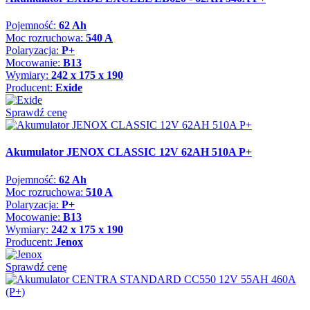
Pojemność:
62 Ah
Moc rozruchowa:
540 A
Polaryzacja:
P+
Mocowanie:
B13
Wymiary:
242 x 175 x 190
Producent:
Exide
Sprawdź cenę
Akumulator JENOX CLASSIC 12V 62AH 510A P+
Pojemność:
62 Ah
Moc rozruchowa:
510 A
Polaryzacja:
P+
Mocowanie:
B13
Wymiary:
242 x 175 x 190
Producent:
Jenox
Sprawdź cenę