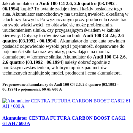
Jaki akumulator do
Audi 100 C4 2.6, 2.6 quattro [03.1992 -
06.1994]
kupić? To pytanie zadaje niemal każdy posiadacz tego
auta. Akumulator samochodowy ma ustaloną trwałość, określaną w
latach użytkowych. Po wyznaczonym przez producenta czasie traci
on swoje właściwości, co objawiać się może problemami z
uruchomieniem silnika, czy przygasającym światłem w kabinie
kierowcy. Dotyczy to również samochodu
Audi 100 C4 2.6, 2.6
quattro [03.1992 - 06.1994]
. Akumulator do tego auta powinien
posiadać odpowiednio wysoki prąd i pojemność, dopasowane do
pojemności silnika oraz wymiary, pozwalające na montaż
akumulatora w komorze silnika. Akumulator do
Audi 100 C4 2.6,
2.6 quattro [03.1992 - 06.1994]
należy dobrać zgodnie z
poniższym zestawieniem, w którym oprócz parametrów
technicznych znajduje się model, producent i cena akumulatora.
Proponowane akumulatory do Audi 100 C4 2.6, 2.6 quattro [03.1992 -
06.1994] o pojemności:
60 Ah 600 A
Akumulator CENTRA FUTURA CARBON BOOST CA612
61 AH / 600 A