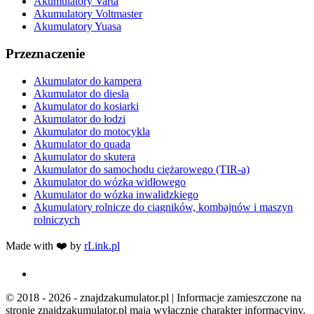
Akumulatory Varta
Akumulatory Voltmaster
Akumulatory Yuasa
Przeznaczenie
Akumulator do kampera
Akumulator do diesla
Akumulator do kosiarki
Akumulator do łodzi
Akumulator do motocykla
Akumulator do quada
Akumulator do skutera
Akumulator do samochodu ciężarowego (TIR-a)
Akumulator do wózka widłowego
Akumulator do wózka inwalidzkiego
Akumulatory rolnicze do ciągników, kombajnów i maszyn
rolniczych
Made with ❤️ by
rLink.pl
© 2018 - 2026 - znajdzakumulator.pl | Informacje zamieszczone na
stronie znajdzakumulator.pl mają wyłącznie charakter informacyjny.