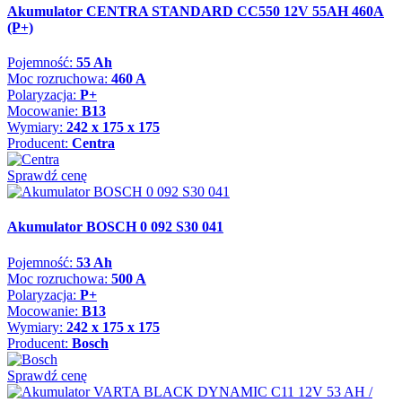
Akumulator CENTRA STANDARD CC550 12V 55AH 460A
(P+)
Pojemność:
55 Ah
Moc rozruchowa:
460 A
Polaryzacja:
P+
Mocowanie:
B13
Wymiary:
242 x 175 x 175
Producent:
Centra
Sprawdź cenę
Akumulator BOSCH 0 092 S30 041
Pojemność:
53 Ah
Moc rozruchowa:
500 A
Polaryzacja:
P+
Mocowanie:
B13
Wymiary:
242 x 175 x 175
Producent:
Bosch
Sprawdź cenę