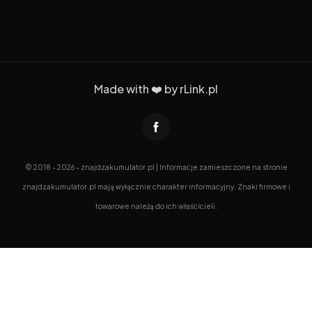
Made with ❤️ by
rLink.pl
© 2018 - 2026 - znajdzakumulator.pl | Informacje zamieszczone na stronie
znajdzakumulator.pl mają wyłącznie charakter informacyjny. Znaki firmowe i
towarowe należą do ich właścicieli.