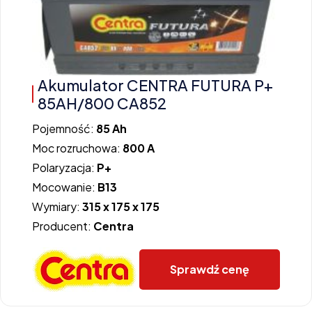
Akumulator CENTRA FUTURA P+
85AH/800 CA852
Pojemność:
85 Ah
Moc rozruchowa:
800 A
Polaryzacja:
P+
Mocowanie:
B13
Wymiary:
315 x 175 x 175
Producent:
Centra
Sprawdź cenę