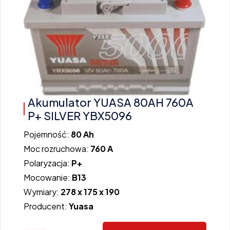
Akumulator YUASA 80AH 760A
P+ SILVER YBX5096
Pojemność:
80 Ah
Moc rozruchowa:
760 A
Polaryzacja:
P+
Mocowanie:
B13
Wymiary:
278 x 175 x 190
Producent:
Yuasa