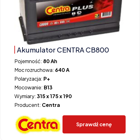
Akumulator CENTRA CB800
Pojemność:
80 Ah
Moc rozruchowa:
640 A
Polaryzacja:
P+
Mocowanie:
B13
Wymiary:
315 x 175 x 190
Producent:
Centra
Sprawdź cenę