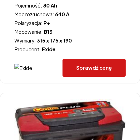
Pojemność:
80 Ah
Moc rozruchowa:
640 A
Polaryzacja:
P+
Mocowanie:
B13
Wymiary:
315 x 175 x 190
Producent:
Exide
Sprawdź cenę