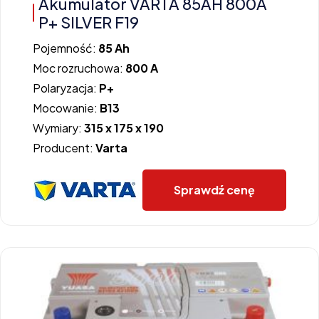
Akumulator VARTA 85AH 800A
P+ SILVER F19
Pojemność:
85 Ah
Moc rozruchowa:
800 A
Polaryzacja:
P+
Mocowanie:
B13
Wymiary:
315 x 175 x 190
Producent:
Varta
Sprawdź cenę