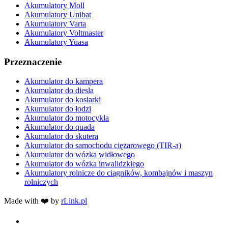
Akumulatory Moll
Akumulatory Unibat
Akumulatory Varta
Akumulatory Voltmaster
Akumulatory Yuasa
Przeznaczenie
Akumulator do kampera
Akumulator do diesla
Akumulator do kosiarki
Akumulator do łodzi
Akumulator do motocykla
Akumulator do quada
Akumulator do skutera
Akumulator do samochodu ciężarowego (TIR-a)
Akumulator do wózka widłowego
Akumulator do wózka inwalidzkiego
Akumulatory rolnicze do ciągników, kombajnów i maszyn
rolniczych
Made with ❤️ by
rLink.pl