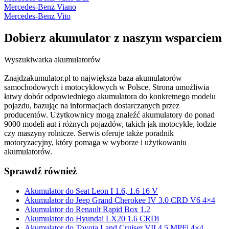
Mercedes-Benz Viano
Mercedes-Benz Vito
Dobierz
akumulator
z naszym wsparciem
Wyszukiwarka akumulatorów
Znajdzakumulator.pl to największa baza akumulatorów
samochodowych i motocyklowych w Polsce. Strona umożliwia
łatwy dobór odpowiedniego akumulatora do konkretnego modelu
pojazdu, bazując na informacjach dostarczanych przez
producentów. Użytkownicy mogą znaleźć akumulatory do ponad
9000 modeli aut i różnych pojazdów, takich jak motocykle, łodzie
czy maszyny rolnicze. Serwis oferuje także poradnik
motoryzacyjny, który pomaga w wyborze i użytkowaniu
akumulatorów.
Sprawdź również
Akumulator do Seat Leon I 1.6, 1.6 16 V
Akumulator do Jeep Grand Cherokee IV 3.0 CRD V6 4×4
Akumulator do Renault Rapid Box 1.2
Akumulator do Hyundai LX20 1.6 CRDi
Akumulator do Toyota Land Cruiser VII 4.5 MPFi 4×4