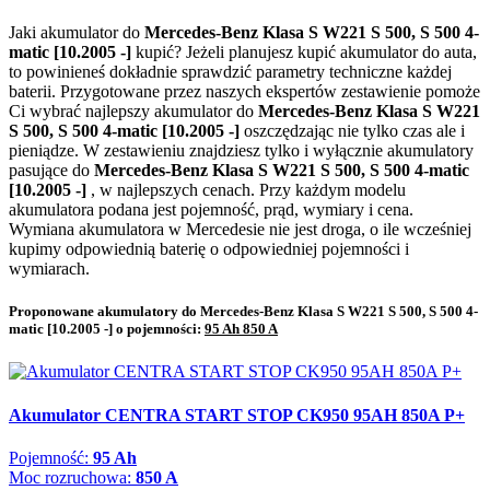
Jaki akumulator do
Mercedes-Benz Klasa S W221 S 500, S 500 4-
matic [10.2005 -]
kupić? Jeżeli planujesz kupić akumulator do auta,
to powinieneś dokładnie sprawdzić parametry techniczne każdej
baterii. Przygotowane przez naszych ekspertów zestawienie pomoże
Ci wybrać najlepszy akumulator do
Mercedes-Benz Klasa S W221
S 500, S 500 4-matic [10.2005 -]
oszczędzając nie tylko czas ale i
pieniądze. W zestawieniu znajdziesz tylko i wyłącznie akumulatory
pasujące do
Mercedes-Benz Klasa S W221 S 500, S 500 4-matic
[10.2005 -]
, w najlepszych cenach. Przy każdym modelu
akumulatora podana jest pojemność, prąd, wymiary i cena.
Wymiana akumulatora w Mercedesie nie jest droga, o ile wcześniej
kupimy odpowiednią baterię o odpowiedniej pojemności i
wymiarach.
Proponowane akumulatory do Mercedes-Benz Klasa S W221 S 500, S 500 4-
matic [10.2005 -] o pojemności:
95 Ah 850 A
Akumulator CENTRA START STOP CK950 95AH 850A P+
Pojemność:
95 Ah
Moc rozruchowa:
850 A