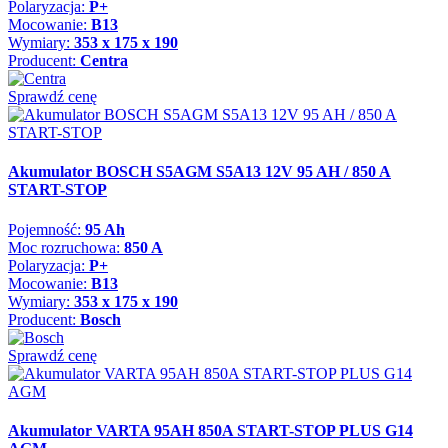
Polaryzacja:
P+
Mocowanie:
B13
Wymiary:
353 x 175 x 190
Producent:
Centra
Sprawdź cenę
Akumulator BOSCH S5AGM S5A13 12V 95 AH / 850 A
START-STOP
Pojemność:
95 Ah
Moc rozruchowa:
850 A
Polaryzacja:
P+
Mocowanie:
B13
Wymiary:
353 x 175 x 190
Producent:
Bosch
Sprawdź cenę
Akumulator VARTA 95AH 850A START-STOP PLUS G14