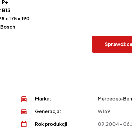
:
P+
:
B13
78 x 175 x 190
:
Bosch
Sprawdź c
Marka:
Mercedes-Ben
Generacja:
W169
Rok produkcji:
09.2004 - 06.