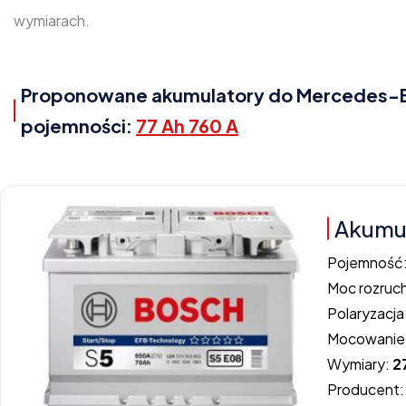
wymiarach.
Proponowane akumulatory do Mercedes-Ben
pojemności:
77 Ah 760 A
Akumul
Pojemność
Moc rozruc
Polaryzacja
Mocowanie
Wymiary:
2
Producent