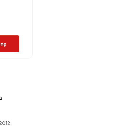
enę
z
2012