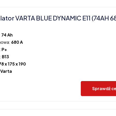
ator VARTA BLUE DYNAMIC E11 (74AH 6
:
74 Ah
howa:
680 A
:
P+
:
B13
78 x 175 x 190
:
Varta
Sprawdź c