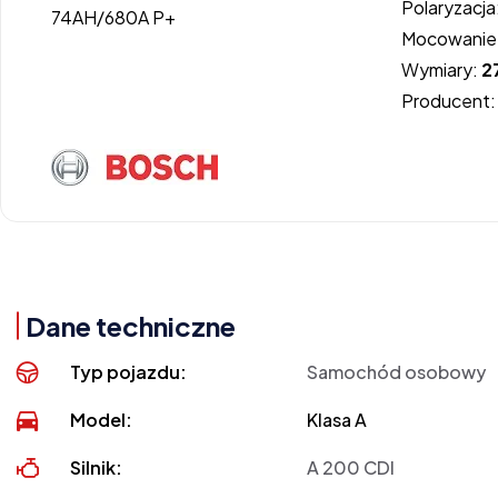
Polaryzacja
Mocowanie
Wymiary:
2
Producent
Dane techniczne
Typ pojazdu:
Samochód osobowy
Model:
Klasa A
Silnik:
A 200 CDI