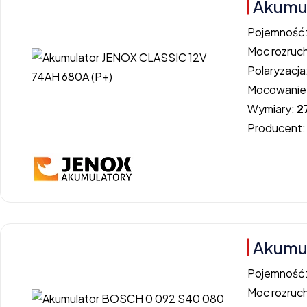
Akumul
Pojemność
Moc rozruc
Polaryzacja
Mocowanie
Wymiary:
2
Producent
Akumu
Pojemność
Moc rozruc