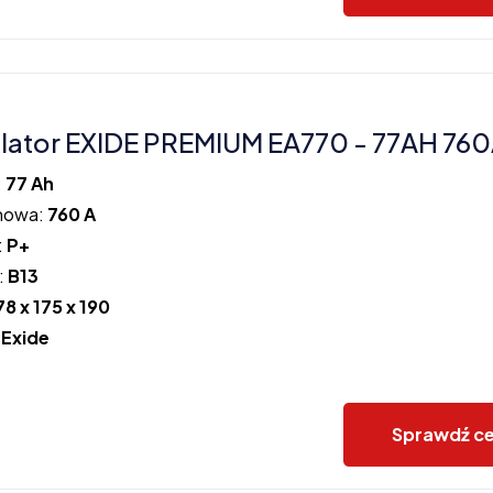
ator EXIDE PREMIUM EA770 - 77AH 760
:
77 Ah
howa:
760 A
:
P+
:
B13
78 x 175 x 190
:
Exide
Sprawdź c