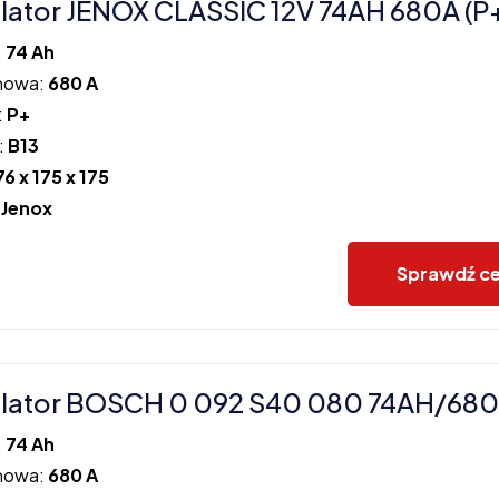
ator JENOX CLASSIC 12V 74AH 680A (P
:
74 Ah
howa:
680 A
:
P+
:
B13
76 x 175 x 175
:
Jenox
Sprawdź c
lator BOSCH 0 092 S40 080 74AH/680
:
74 Ah
howa:
680 A