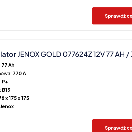
Sprawdź c
ator JENOX GOLD 077624Z 12V 77 AH / 
:
77 Ah
howa:
770 A
:
P+
:
B13
78 x 175 x 175
:
Jenox
Sprawdź c