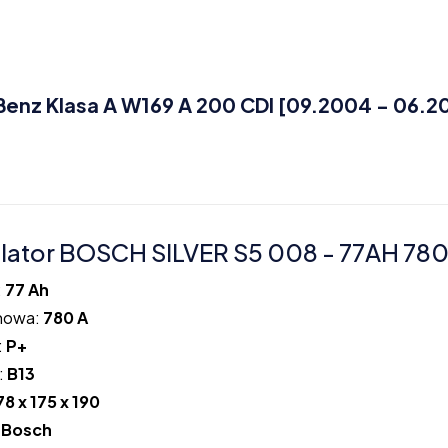
z Klasa A W169 A 200 CDI [09.2004 - 06.20
ator BOSCH SILVER S5 008 - 77AH 780
:
77 Ah
howa:
780 A
:
P+
:
B13
78 x 175 x 190
:
Bosch