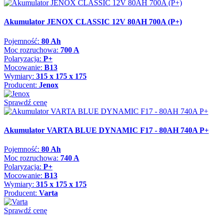
Akumulator JENOX CLASSIC 12V 80AH 700A (P+)
Pojemność:
80 Ah
Moc rozruchowa:
700 A
Polaryzacja:
P+
Mocowanie:
B13
Wymiary:
315 x 175 x 175
Producent:
Jenox
Sprawdź cenę
Akumulator VARTA BLUE DYNAMIC F17 - 80AH 740A P+
Pojemność:
80 Ah
Moc rozruchowa:
740 A
Polaryzacja:
P+
Mocowanie:
B13
Wymiary:
315 x 175 x 175
Producent:
Varta
Sprawdź cenę