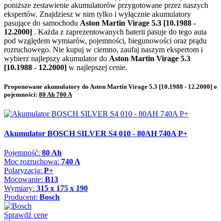
poniższe zestawienie akumulatorów przygotowane przez naszych
ekspertów. Znajdziesz w nim tylko i wyłącznie akumulatory
pasujące do samochodu
Aston Martin Virage 5.3 [10.1988 -
12.2000]
. Każda z zaprezentowanych baterii pasuje do tego auta
pod względem wymiarów, pojemności, biegunowości oraz prądu
rozruchowego. Nie kupuj w ciemno, zaufaj naszym ekspertom i
wybierz najlepszy akumulator do
Aston Martin Virage 5.3
[10.1988 - 12.2000]
w najlepszej cenie.
Proponowane akumulatory do Aston Martin Virage 5.3 [10.1988 - 12.2000] o
pojemności:
80 Ah 700 A
Akumulator BOSCH SILVER S4 010 - 80AH 740A P+
Pojemność:
80 Ah
Moc rozruchowa:
740 A
Polaryzacja:
P+
Mocowanie:
B13
Wymiary:
315 x 175 x 190
Producent:
Bosch
Sprawdź cenę