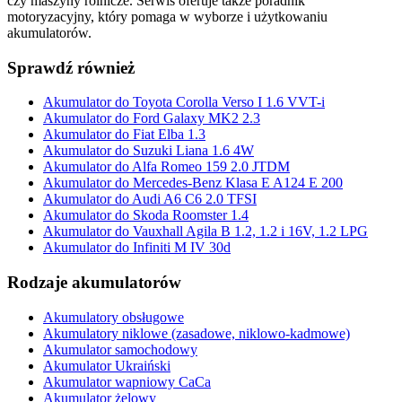
czy maszyny rolnicze. Serwis oferuje także poradnik
motoryzacyjny, który pomaga w wyborze i użytkowaniu
akumulatorów.
Sprawdź również
Akumulator do Toyota Corolla Verso I 1.6 VVT-i
Akumulator do Ford Galaxy MK2 2.3
Akumulator do Fiat Elba 1.3
Akumulator do Suzuki Liana 1.6 4W
Akumulator do Alfa Romeo 159 2.0 JTDM
Akumulator do Mercedes-Benz Klasa E A124 E 200
Akumulator do Audi A6 C6 2.0 TFSI
Akumulator do Skoda Roomster 1.4
Akumulator do Vauxhall Agila B 1.2, 1.2 i 16V, 1.2 LPG
Akumulator do Infiniti M IV 30d
Rodzaje akumulatorów
Akumulatory obsługowe
Akumulatory niklowe (zasadowe, niklowo-kadmowe)
Akumulator samochodowy
Akumulator Ukraiński
Akumulator wapniowy CaCa
Akumulator żelowy