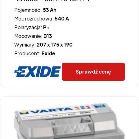
Pojemność:
53 Ah
Moc rozruchowa:
540 A
Polaryzacja:
P+
Mocowanie:
B13
Wymiary:
207 x 175 x 190
Producent:
Exide
Sprawdź cenę