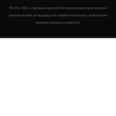
© 2018 - 2026 - znajdzakumulator.pl | Informacje zamieszczone na stronie
znajdzakumulator.pl mają wyłącznie charakter informacyjny. Znaki firmowe i
towarowe należą do ich właścicieli.