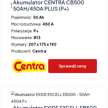
Akumulator CENTRA CB500
50AH/450A PLUS (P+)
Pojemność:
50 Ah
Moc rozruchowa:
450 A
Polaryzacja:
P+
Mocowanie:
B13
Wymiary:
207 x 175 x 190
Producent:
Centra
Sprawdź cenę
Akumulator EXIDE EXCELL EB500