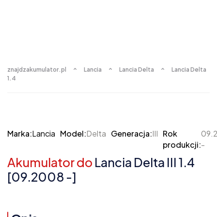
znajdzakumulator.pl
Lancia
Lancia Delta
Lancia Delta
1.4
Marka:
Lancia
Model:
Delta
Generacja:
III
Rok
09.
produkcji:
-
Akumulator do
Lancia Delta III 1.4
[09.2008 -]