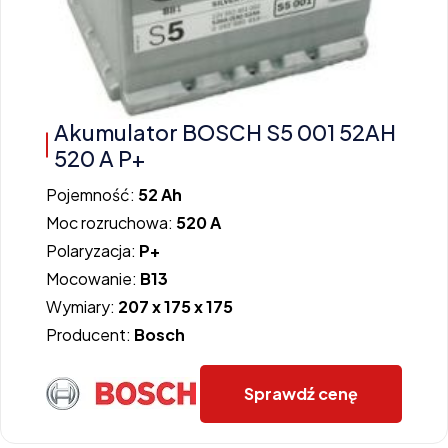
Akumulator BOSCH S5 001 52AH
520 A P+
Pojemność:
52 Ah
Moc rozruchowa:
520 A
Polaryzacja:
P+
Mocowanie:
B13
Wymiary:
207 x 175 x 175
Producent:
Bosch
Sprawdź cenę