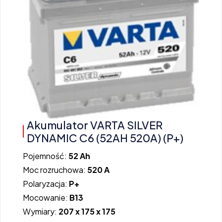
Akumulator VARTA SILVER
DYNAMIC C6 (52AH 520A) (P+)
Pojemność:
52 Ah
Moc rozruchowa:
520 A
Polaryzacja:
P+
Mocowanie:
B13
Wymiary:
207 x 175 x 175