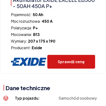
- 50AH 450A P+
Pojemność:
50 Ah
Moc rozruchowa:
450 A
Polaryzacja:
P+
Mocowanie:
B13
Wymiary:
207 x 175 x 190
Producent:
Exide
Sprawdź cenę
Dane techniczne
Typ pojazdu:
Samochód osobowy