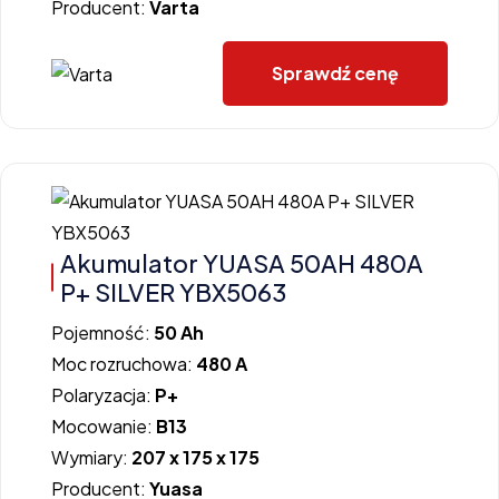
Producent:
Varta
Sprawdź cenę
Akumulator YUASA 50AH 480A
P+ SILVER YBX5063
Pojemność:
50 Ah
Moc rozruchowa:
480 A
Polaryzacja:
P+
Mocowanie:
B13
Wymiary:
207 x 175 x 175
Producent:
Yuasa