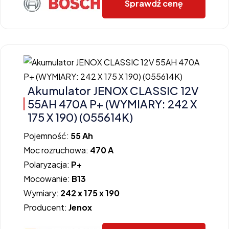
Sprawdź cenę
Akumulator JENOX CLASSIC 12V
55AH 470A P+ (WYMIARY: 242 X
175 X 190) (055614K)
Pojemność:
55 Ah
Moc rozruchowa:
470 A
Polaryzacja:
P+
Mocowanie:
B13
Wymiary:
242 x 175 x 190
Producent:
Jenox