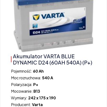
Akumulator VARTA BLUE
DYNAMIC D24 (60AH 540A) (P+)
Pojemność:
60 Ah
Moc rozruchowa:
540 A
Polaryzacja:
P+
Mocowanie:
B13
Wymiary:
242 x 175 x 190
Producent:
Varta