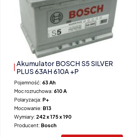
Akumulator BOSCH S5 SILVER
PLUS 63AH 610A +P
Pojemność:
63 Ah
Moc rozruchowa:
610 A
Polaryzacja:
P+
Mocowanie:
B13
Wymiary:
242 x 175 x 190
Producent:
Bosch