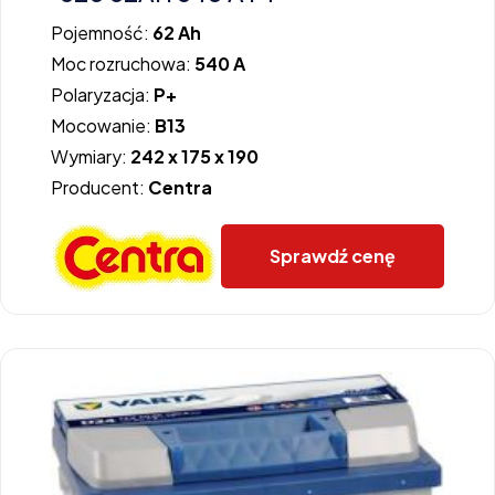
Pojemność:
62 Ah
Moc rozruchowa:
540 A
Polaryzacja:
P+
Mocowanie:
B13
Wymiary:
242 x 175 x 190
Producent:
Centra
Sprawdź cenę