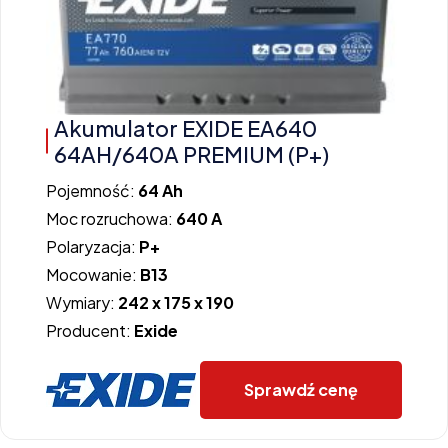
Akumulator EXIDE EA640
64AH/640A PREMIUM (P+)
Pojemność:
64 Ah
Moc rozruchowa:
640 A
Polaryzacja:
P+
Mocowanie:
B13
Wymiary:
242 x 175 x 190
Producent:
Exide
Sprawdź cenę