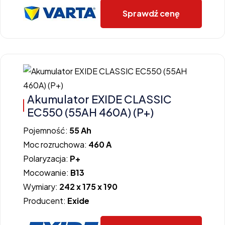
Sprawdź cenę
Akumulator EXIDE CLASSIC
EC550 (55AH 460A) (P+)
Pojemność:
55 Ah
Moc rozruchowa:
460 A
Polaryzacja:
P+
Mocowanie:
B13
Wymiary:
242 x 175 x 190
Producent:
Exide