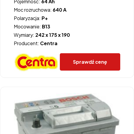
Pojemność:
64 Ah
Moc rozruchowa:
640 A
Polaryzacja:
P+
Mocowanie:
B13
Wymiary:
242 x 175 x 190
Producent:
Centra
Sprawdź cenę