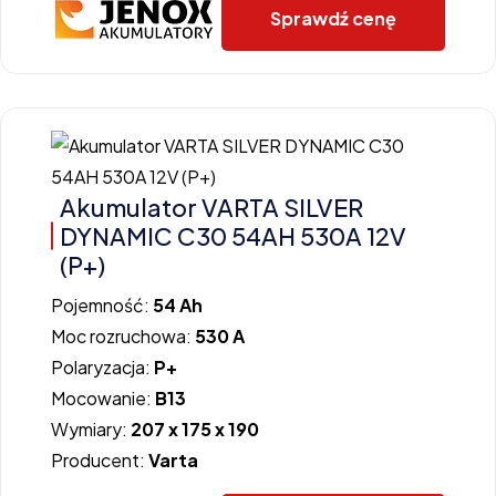
Sprawdź cenę
Akumulator VARTA SILVER
DYNAMIC C30 54AH 530A 12V
(P+)
Pojemność:
54 Ah
Moc rozruchowa:
530 A
Polaryzacja:
P+
Mocowanie:
B13
Wymiary:
207 x 175 x 190
Producent:
Varta