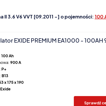
II 3.6 V6 VVT [09.2011 -] o pojemności:
100 
lator EXIDE PREMIUM EA1000 - 100AH
:
100 Ah
howa:
900 A
:
P+
:
B13
53 x 175 x 190
:
Exide
Sprawdź c