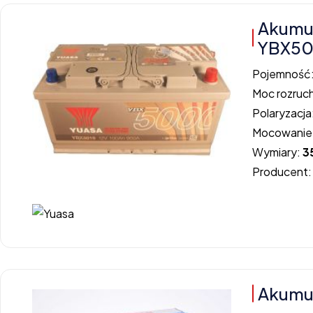
Akumu
YBX50
Pojemność
Moc rozruc
Polaryzacja
Mocowanie
Wymiary:
3
Producent
Akumul