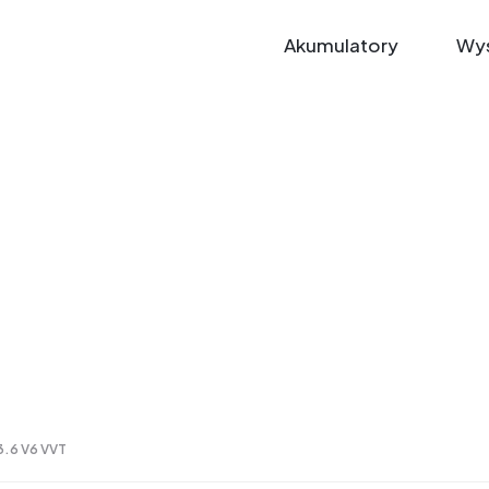
Akumulatory
Wys
3.6 V6 VVT