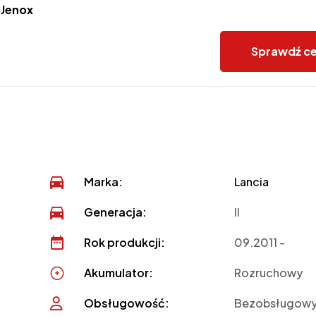
:
Jenox
Sprawdź c
Marka:
Lancia
Generacja:
II
Rok produkcji:
09.2011 -
Akumulator:
Rozruchowy
Obsługowość:
Bezobsługow