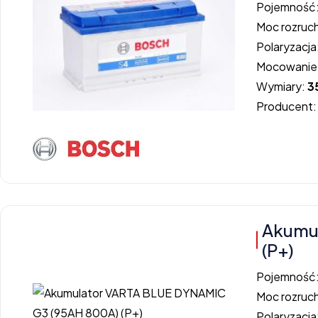
Pojemność
Moc rozruc
Polaryzacja
Mocowanie
Wymiary:
3
Producent
Akumu
(P+)
Pojemność
Moc rozruc
Polaryzacja