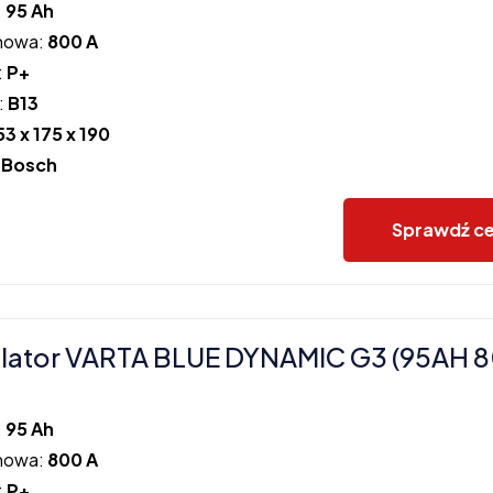
:
95 Ah
howa:
800 A
:
P+
:
B13
53 x 175 x 190
:
Bosch
Sprawdź c
lator VARTA BLUE DYNAMIC G3 (95AH 
:
95 Ah
howa:
800 A
:
P+