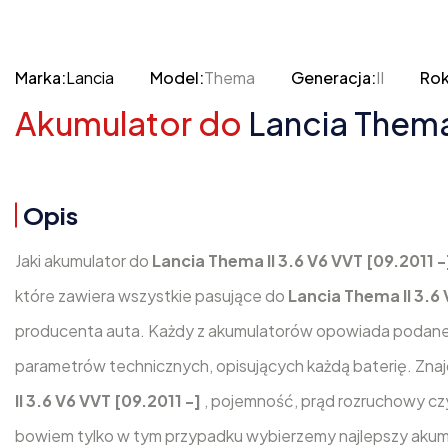
Marka:
Lancia
Model:
Thema
Generacja:
II
Rok
Akumulator do
Lancia Thema 
Opis
Jaki akumulator do
Lancia Thema II 3.6 V6 VVT [09.2011 -
które zawiera wszystkie pasujące do
Lancia Thema II 3.6 
producenta auta. Każdy z akumulatorów opowiada podanej
parametrów technicznych, opisujących każdą baterię. Znajd
II 3.6 V6 VVT [09.2011 -]
, pojemność, prąd rozruchowy cz
bowiem tylko w tym przypadku wybierzemy najlepszy akumu