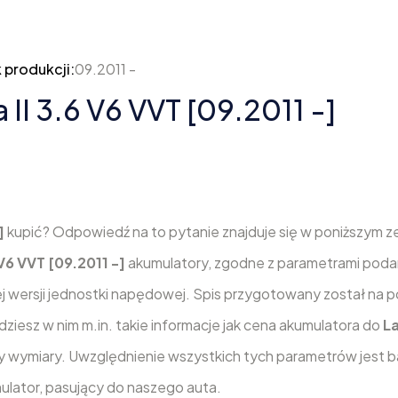
 produkcji:
09.2011 -
II 3.6 V6 VVT [09.2011 -]
]
kupić? Odpowiedź na to pytanie znajduje się w poniższym z
V6 VVT [09.2011 -]
akumulatory, zgodne z parametrami poda
 wersji jednostki napędowej. Spis przygotowany został na 
ziesz w nim m.in. takie informacje jak cena akumulatora do
L
y wymiary. Uwzględnienie wszystkich tych parametrów jest 
lator, pasujący do naszego auta.