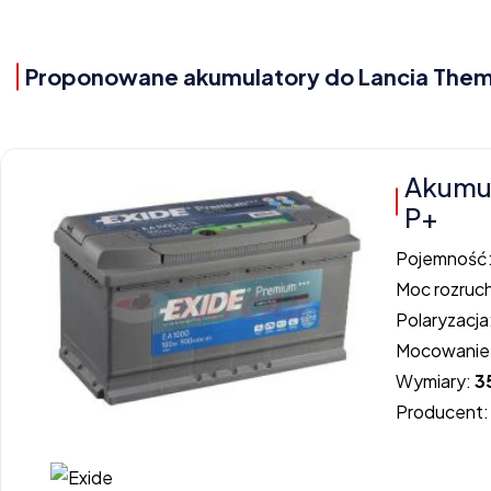
Proponowane akumulatory do Lancia Thema 
Akumu
P+
Pojemność
Moc rozruc
Polaryzacja
Mocowanie
Wymiary:
3
Producent