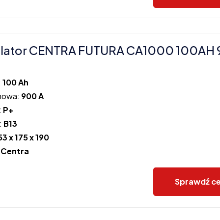
lator CENTRA FUTURA CA1000 100AH
:
100 Ah
howa:
900 A
:
P+
:
B13
53 x 175 x 190
:
Centra
Sprawdź c