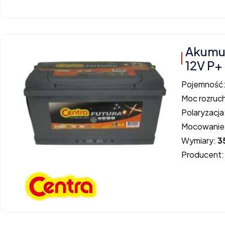
Akumu
12V P+
Pojemność
Moc rozruc
Polaryzacja
Mocowanie
Wymiary:
3
Producent