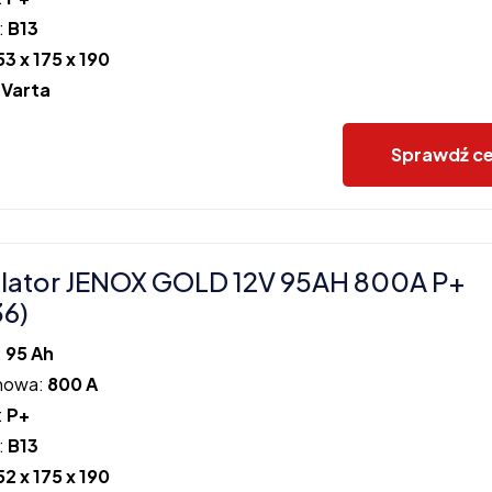
:
B13
53 x 175 x 190
:
Varta
Sprawdź c
lator JENOX GOLD 12V 95AH 800A P+
36)
:
95 Ah
howa:
800 A
:
P+
:
B13
52 x 175 x 190