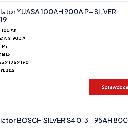
lator YUASA 100AH 900A P+ SILVER
19
:
100 Ah
howa:
900 A
:
P+
:
B13
53 x 175 x 190
:
Yuasa
Sprawdź c
ator BOSCH SILVER S4 013 - 95AH 800