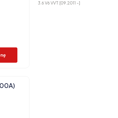
3.6 V6 VVT [09.2011 -]
enę
800A)