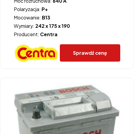
Moc rozruchowa:
640 A
Polaryzacja:
P+
Mocowanie:
B13
Wymiary:
242 x 175 x 190
Producent:
Centra
Sprawdź cenę