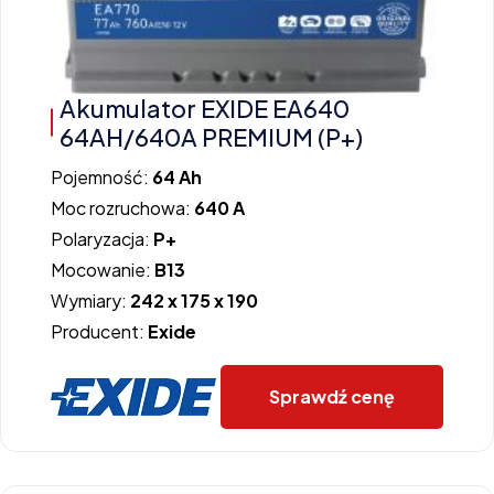
Akumulator EXIDE EA640
64AH/640A PREMIUM (P+)
Pojemność:
64 Ah
Moc rozruchowa:
640 A
Polaryzacja:
P+
Mocowanie:
B13
Wymiary:
242 x 175 x 190
Producent:
Exide
Sprawdź cenę