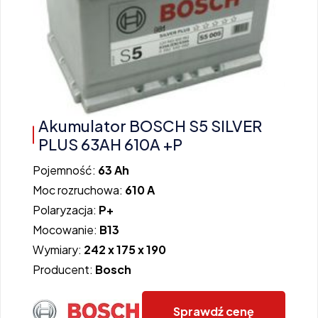
Akumulator BOSCH S5 SILVER
PLUS 63AH 610A +P
Pojemność:
63 Ah
Moc rozruchowa:
610 A
Polaryzacja:
P+
Mocowanie:
B13
Wymiary:
242 x 175 x 190
Producent:
Bosch
Sprawdź cenę