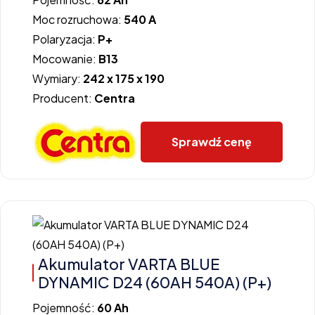
Moc rozruchowa:
540 A
Polaryzacja:
P+
Mocowanie:
B13
Wymiary:
242 x 175 x 190
Producent:
Centra
Sprawdź cenę
Akumulator VARTA BLUE
DYNAMIC D24 (60AH 540A) (P+)
Pojemność:
60 Ah