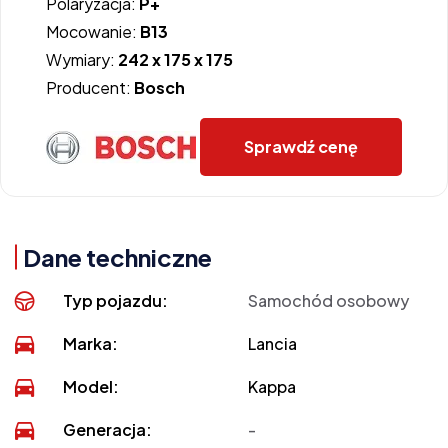
Polaryzacja:
P+
Mocowanie:
B13
Wymiary:
242 x 175 x 175
Producent:
Bosch
Sprawdź cenę
Dane techniczne
Typ pojazdu:
Samochód osobowy
Marka:
Lancia
Model:
Kappa
Generacja:
-