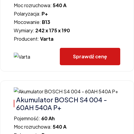
Moc rozruchowa:
540 A
Polaryzacja:
P+
Mocowanie:
B13
Wymiary:
242 x 175 x 190
Producent:
Varta
Sprawdź cenę
Akumulator BOSCH S4 004 -
60AH 540A P+
Pojemność:
60 Ah
Moc rozruchowa:
540 A