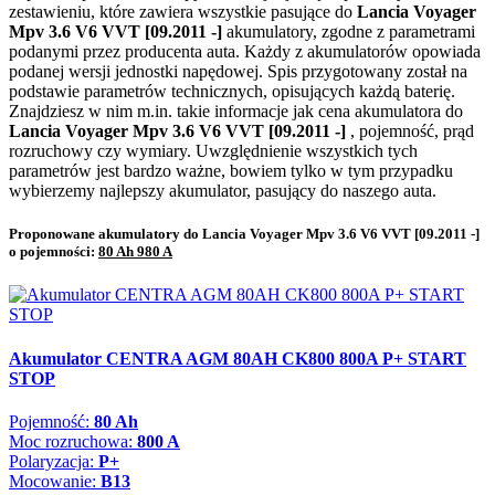
zestawieniu, które zawiera wszystkie pasujące do
Lancia Voyager
Mpv 3.6 V6 VVT [09.2011 -]
akumulatory, zgodne z parametrami
podanymi przez producenta auta. Każdy z akumulatorów opowiada
podanej wersji jednostki napędowej. Spis przygotowany został na
podstawie parametrów technicznych, opisujących każdą baterię.
Znajdziesz w nim m.in. takie informacje jak cena akumulatora do
Lancia Voyager Mpv 3.6 V6 VVT [09.2011 -]
, pojemność, prąd
rozruchowy czy wymiary. Uwzględnienie wszystkich tych
parametrów jest bardzo ważne, bowiem tylko w tym przypadku
wybierzemy najlepszy akumulator, pasujący do naszego auta.
Proponowane akumulatory do Lancia Voyager Mpv 3.6 V6 VVT [09.2011 -]
o pojemności:
80 Ah 980 A
Akumulator CENTRA AGM 80AH CK800 800A P+ START
STOP
Pojemność:
80 Ah
Moc rozruchowa:
800 A
Polaryzacja:
P+
Mocowanie:
B13