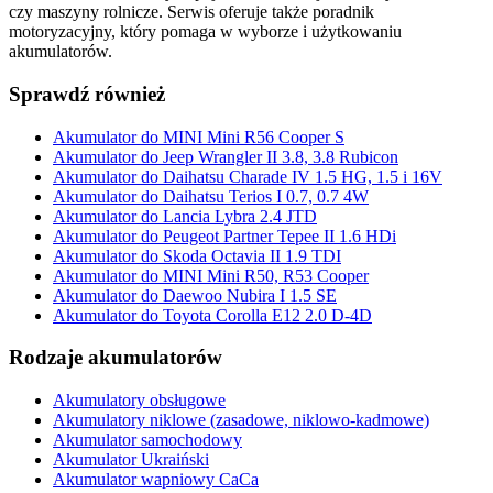
czy maszyny rolnicze. Serwis oferuje także poradnik
motoryzacyjny, który pomaga w wyborze i użytkowaniu
akumulatorów.
Sprawdź również
Akumulator do MINI Mini R56 Cooper S
Akumulator do Jeep Wrangler II 3.8, 3.8 Rubicon
Akumulator do Daihatsu Charade IV 1.5 HG, 1.5 i 16V
Akumulator do Daihatsu Terios I 0.7, 0.7 4W
Akumulator do Lancia Lybra 2.4 JTD
Akumulator do Peugeot Partner Tepee II 1.6 HDi
Akumulator do Skoda Octavia II 1.9 TDI
Akumulator do MINI Mini R50, R53 Cooper
Akumulator do Daewoo Nubira I 1.5 SE
Akumulator do Toyota Corolla E12 2.0 D-4D
Rodzaje akumulatorów
Akumulatory obsługowe
Akumulatory niklowe (zasadowe, niklowo-kadmowe)
Akumulator samochodowy
Akumulator Ukraiński
Akumulator wapniowy CaCa