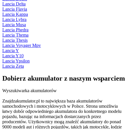
Lancia Delta
Lancia Flavia
Lancia Kappa
Lancia Lybra
Lancia Musa
Lancia Phedra
Lancia Thema
Lancia Thesis
Lancia Voyager Mpv
Lancia Y
Lancia Y10
Lancia Ypsilon
Lancia Zeta
Dobierz
akumulator
z naszym wsparciem
Wyszukiwarka akumulatorów
Znajdzakumulator.pl to największa baza akumulatorów
samochodowych i motocyklowych w Polsce. Strona umożliwia
łatwy dobór odpowiedniego akumulatora do konkretnego modelu
pojazdu, bazując na informacjach dostarczanych przez
producentów. Użytkownicy mogą znaleźć akumulatory do ponad
9000 modeli aut i różnych pojazdów, takich jak motocykle, łodzie