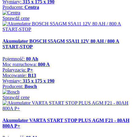
Wymiary:
315 x 175 x 190
Producent:
Centra
Sprawdź cenę
Akumulator BOSCH S5AGM S5A11 12V 80 AH / 800 A
START-STOP
Pojemność:
80 Ah
Moc rozruchowa:
800 A
Polaryzacja:
P+
Mocowanie:
B13
Wymiary:
315 x 175 x 190
Producent:
Bosch
Sprawdź cenę
Akumulator VARTA START STOP PLUS AGM F21 - 80AH
800A P+