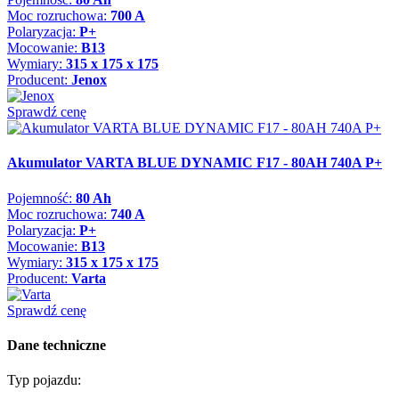
Moc rozruchowa:
700 A
Polaryzacja:
P+
Mocowanie:
B13
Wymiary:
315 x 175 x 175
Producent:
Jenox
Sprawdź cenę
Akumulator VARTA BLUE DYNAMIC F17 - 80AH 740A P+
Pojemność:
80 Ah
Moc rozruchowa:
740 A
Polaryzacja:
P+
Mocowanie:
B13
Wymiary:
315 x 175 x 175
Producent:
Varta
Sprawdź cenę
Dane techniczne
Typ pojazdu: