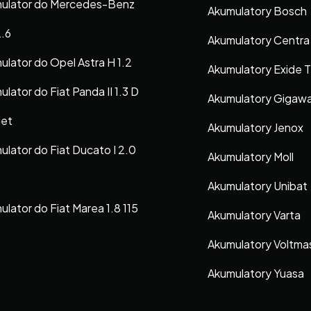
ulator do Mercedes-Benz
Akumulatory Bosch
2.6
Akumulatory Centra
ulator do Opel Astra H 1.2
Akumulatory Exide 
lator do Fiat Panda II 1.3 D
Akumulatory Gigaw
jet
Akumulatory Jenox
ulator do Fiat Ducato I 2.0
Akumulatory Moll
Akumulatory Unibat
lator do Fiat Marea 1.8 115
Akumulatory Varta
Akumulatory Voltma
Akumulatory Yuasa