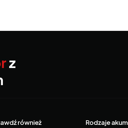
r
z
m
awdź również
Rodzaje akum