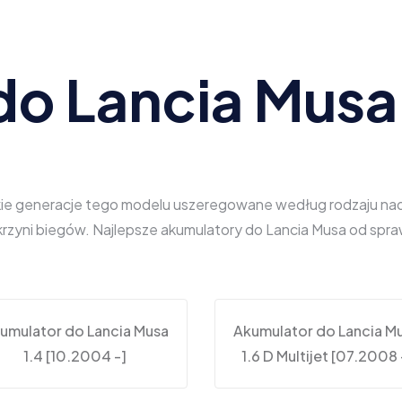
do Lancia Musa
kie generacje tego modelu uszeregowane według rodzaju nadwo
 skrzyni biegów. Najlepsze akumulatory do Lancia Musa od s
umulator do Lancia Musa
Akumulator do Lancia M
1.4 [10.2004 -]
1.6 D Multijet [07.2008 