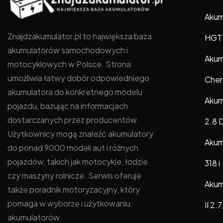
Akumu
Znajdzakumulator.pl to największa baza
HGT
akumulatorów samochodowych i
Akum
motocyklowych w Polsce. Strona
umożliwia łatwy dobór odpowiedniego
Cher
akumulatora do konkretnego modelu
Akum
pojazdu, bazując na informacjach
dostarczanych przez producentów.
2.8 
Użytkownicy mogą znaleźć akumulatory
Akum
do ponad 9000 modeli aut i różnych
pojazdów, takich jak motocykle, łodzie
318 i
czy maszyny rolnicze. Serwis oferuje
Akum
także poradnik motoryzacyjny, który
pomaga w wyborze i użytkowaniu
II 2.
akumulatorów.