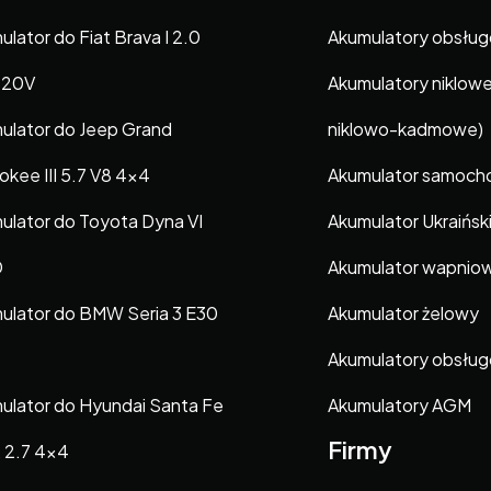
lator do Fiat Brava I 2.0
Akumulatory obsłu
 20V
Akumulatory niklow
ulator do Jeep Grand
niklowo-kadmowe)
okee III 5.7 V8 4×4
Akumulator samoc
ulator do Toyota Dyna VI
Akumulator Ukraińsk
D
Akumulator wapnio
ulator do BMW Seria 3 E30
Akumulator żelowy
Akumulatory obsłu
ulator do Hyundai Santa Fe
Akumulatory AGM
Firmy
7, 2.7 4×4