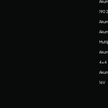
Akum
190 
Akum
Akumu
Multi
Akum
4×4
Akumu
16V