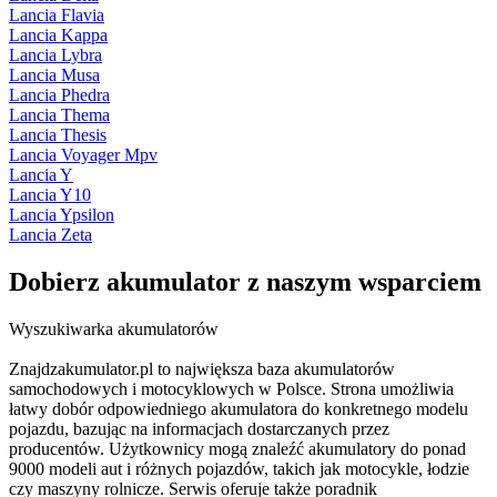
Lancia Flavia
Lancia Kappa
Lancia Lybra
Lancia Musa
Lancia Phedra
Lancia Thema
Lancia Thesis
Lancia Voyager Mpv
Lancia Y
Lancia Y10
Lancia Ypsilon
Lancia Zeta
Dobierz
akumulator
z naszym wsparciem
Wyszukiwarka akumulatorów
Znajdzakumulator.pl to największa baza akumulatorów
samochodowych i motocyklowych w Polsce. Strona umożliwia
łatwy dobór odpowiedniego akumulatora do konkretnego modelu
pojazdu, bazując na informacjach dostarczanych przez
producentów. Użytkownicy mogą znaleźć akumulatory do ponad
9000 modeli aut i różnych pojazdów, takich jak motocykle, łodzie
czy maszyny rolnicze. Serwis oferuje także poradnik