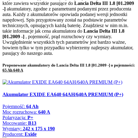
które zawiera wszystkie pasujące do
Lancia Delta III 1.8 [01.2009
-]
akumulatory, zgodne z parametrami podanymi przez producenta
auta. Każdy z akumulatorów opowiada podanej wersji jednostki
napędowej. Spis przygotowany został na podstawie parametrów
technicznych, opisujących każdą baterię. Znajdziesz w nim m.in.
takie informacje jak cena akumulatora do
Lancia Delta III 1.8
[01.2009 -]
, pojemność, prąd rozruchowy czy wymiary.
Uwzględnienie wszystkich tych parametrów jest bardzo ważne,
bowiem tylko w tym przypadku wybierzemy najlepszy akumulator,
pasujący do naszego auta.
Proponowane akumulatory do Lancia Delta III 1.8 [01.2009 -] o pojemności:
65 Ah 640 A
Akumulator EXIDE EA640 64AH/640A PREMIUM (P+)
Pojemność:
64 Ah
Moc rozruchowa:
640 A
Polaryzacja:
P+
Mocowanie:
B13
Wymiary:
242 x 175 x 190
Producent:
Exide