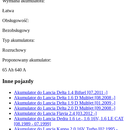
Wymiana akumulatora:
Łatwa
Obsługowość:
Bezobsługowy
Typ akumulatora:
Rozruchowy
Proponowany akumulator:
65 Ah 640 A
Inne pojazdy
Akumulator do
Lancia Delta 1.4 Bifuel [07.2011 -]
Akumulator do
Lancia Delta 1.6 D Multijet [08.2008 -]
Akumulator do
Lancia Delta 1.9 D Multijet [01.2009 -]
Akumulator do
Lancia Delta 2.0 D Multijet [09.2008 -]
Akumulator do
Lancia Flavia 2.4 [03.2012 -]
Akumulator do
Lancia Dedra 1.6 i.e., 1.6 16V, 1.6 LE CAT
[08.1989 - 07.1999]
Akumulator do
Lancia Kappa 2.0 16V Turbo [02.1995 -