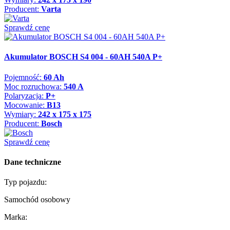
Producent:
Varta
Sprawdź cenę
Akumulator BOSCH S4 004 - 60AH 540A P+
Pojemność:
60 Ah
Moc rozruchowa:
540 A
Polaryzacja:
P+
Mocowanie:
B13
Wymiary:
242 x 175 x 175
Producent:
Bosch
Sprawdź cenę
Dane techniczne
Typ pojazdu:
Samochód osobowy
Marka: