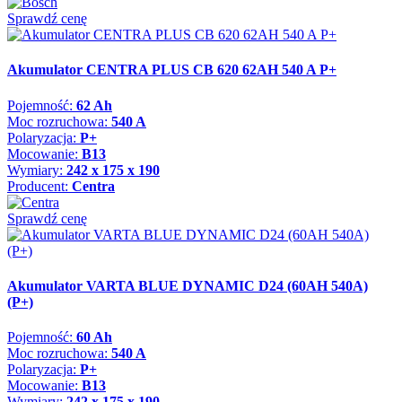
Sprawdź cenę
Akumulator CENTRA PLUS CB 620 62AH 540 A P+
Pojemność:
62 Ah
Moc rozruchowa:
540 A
Polaryzacja:
P+
Mocowanie:
B13
Wymiary:
242 x 175 x 190
Producent:
Centra
Sprawdź cenę
Akumulator VARTA BLUE DYNAMIC D24 (60AH 540A)
(P+)
Pojemność:
60 Ah
Moc rozruchowa:
540 A
Polaryzacja:
P+
Mocowanie:
B13
Wymiary:
242 x 175 x 190