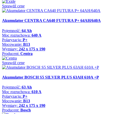
Sprawdź cenę
Akumulator CENTRA CA640 FUTURA P+ 64AH/640A
Pojemność:
64 Ah
Moc rozruchowa:
640 A
Polaryzacja:
P+
Mocowanie:
B13
Wymiary:
242 x 175 x 190
Producent:
Centra
Sprawdź cenę
Akumulator BOSCH S5 SILVER PLUS 63AH 610A +P
Pojemność:
63 Ah
Moc rozruchowa:
610 A
Polaryzacja:
P+
Mocowanie:
B13
Wymiary:
242 x 175 x 190
Producent:
Bosch