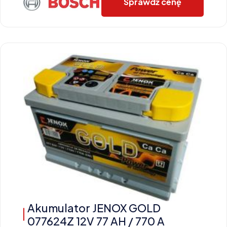
Sprawdź cenę
Akumulator JENOX GOLD
077624Z 12V 77 AH / 770 A