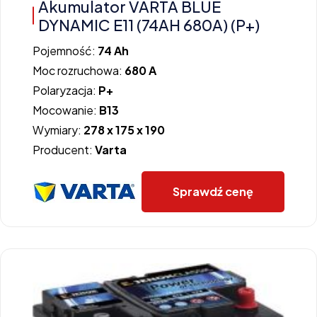
Akumulator VARTA BLUE
DYNAMIC E11 (74AH 680A) (P+)
Pojemność:
74 Ah
Moc rozruchowa:
680 A
Polaryzacja:
P+
Mocowanie:
B13
Wymiary:
278 x 175 x 190
Producent:
Varta
Sprawdź cenę