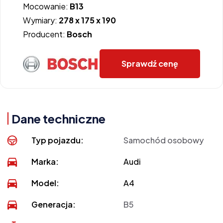
Mocowanie:
B13
Wymiary:
278 x 175 x 190
Producent:
Bosch
Sprawdź cenę
Dane techniczne
Typ pojazdu:
Samochód osobowy
Marka:
Audi
Model:
A4
Generacja:
B5