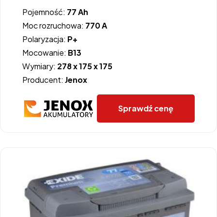
Pojemność:
77 Ah
Moc rozruchowa:
770 A
Polaryzacja:
P+
Mocowanie:
B13
Wymiary:
278 x 175 x 175
Producent:
Jenox
Sprawdź cenę