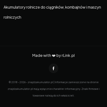
Akumulatory rolnicze do ciągników, kombajnów i maszyn
rolniczych
Made with ❤️ by
rLink.pl
© 2018 - 2026 - znajdzakumulator.pl | Informacje zamieszczone na stronie
znajdzakumulator.pl mają wyłącznie charakter informacyjny. Znaki firmowe i
towarowe należą do ich właścicieli.