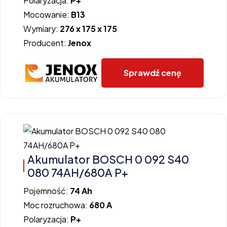
Polaryzacja:
P+
Mocowanie:
B13
Wymiary:
276 x 175 x 175
Producent:
Jenox
Sprawdź cenę
Akumulator BOSCH 0 092 S40
080 74AH/680A P+
Pojemność:
74 Ah
Moc rozruchowa:
680 A
Polaryzacja:
P+