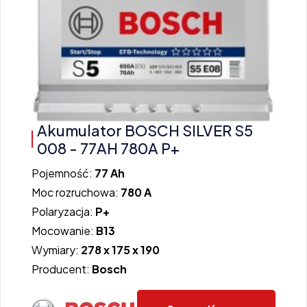
Akumulator BOSCH SILVER S5
008 - 77AH 780A P+
Pojemność:
77 Ah
Moc rozruchowa:
780 A
Polaryzacja:
P+
Mocowanie:
B13
Wymiary:
278 x 175 x 190
Producent:
Bosch