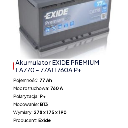
Akumulator EXIDE PREMIUM
EA770 - 77AH 760A P+
Pojemność:
77 Ah
Moc rozruchowa:
760 A
Polaryzacja:
P+
Mocowanie:
B13
Wymiary:
278 x 175 x 190
Producent:
Exide