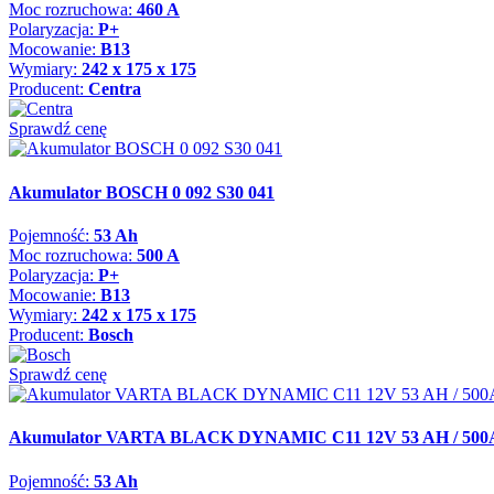
Moc rozruchowa:
460 A
Polaryzacja:
P+
Mocowanie:
B13
Wymiary:
242 x 175 x 175
Producent:
Centra
Sprawdź cenę
Akumulator BOSCH 0 092 S30 041
Pojemność:
53 Ah
Moc rozruchowa:
500 A
Polaryzacja:
P+
Mocowanie:
B13
Wymiary:
242 x 175 x 175
Producent:
Bosch
Sprawdź cenę
Akumulator VARTA BLACK DYNAMIC C11 12V 53 AH / 500
Pojemność:
53 Ah