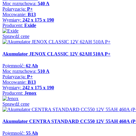
Moc rozruchowa:
540 A
Polaryzacja:
P+
Mocowanie:
B13
Wymiary:
242 x 175 x 190
Producent:
Exide
Sprawdź cenę
Akumulator JENOX CLASSIC 12V 62AH 510A P+
Pojemność:
62 Ah
Moc rozruchowa:
510 A
Polaryzacja:
P+
Mocowanie:
B13
Wymiary:
242 x 175 x 190
Producent:
Jenox
Sprawdź cenę
Akumulator CENTRA STANDARD CC550 12V 55AH 460A (P
Pojemność:
55 Ah