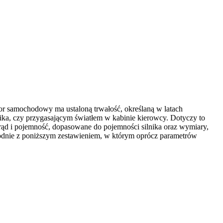
tor samochodowy ma ustaloną trwałość, określaną w latach
ika, czy przygasającym światłem w kabinie kierowcy. Dotyczy to
rąd i pojemność, dopasowane do pojemności silnika oraz wymiary,
odnie z poniższym zestawieniem, w którym oprócz parametrów