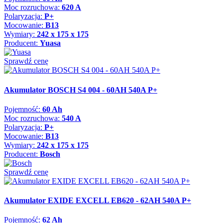
Moc rozruchowa:
620 A
Polaryzacja:
P+
Mocowanie:
B13
Wymiary:
242 x 175 x 175
Producent:
Yuasa
Sprawdź cenę
Akumulator BOSCH S4 004 - 60AH 540A P+
Pojemność:
60 Ah
Moc rozruchowa:
540 A
Polaryzacja:
P+
Mocowanie:
B13
Wymiary:
242 x 175 x 175
Producent:
Bosch
Sprawdź cenę
Akumulator EXIDE EXCELL EB620 - 62AH 540A P+
Pojemność:
62 Ah