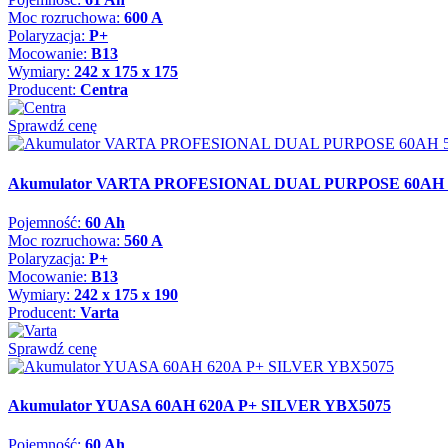
Moc rozruchowa:
600 A
Polaryzacja:
P+
Mocowanie:
B13
Wymiary:
242 x 175 x 175
Producent:
Centra
Sprawdź cenę
Akumulator VARTA PROFESIONAL DUAL PURPOSE 60AH 
Pojemność:
60 Ah
Moc rozruchowa:
560 A
Polaryzacja:
P+
Mocowanie:
B13
Wymiary:
242 x 175 x 190
Producent:
Varta
Sprawdź cenę
Akumulator YUASA 60AH 620A P+ SILVER YBX5075
Pojemność:
60 Ah