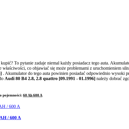
]
kupić? To pytanie zadaje niemal każdy posiadacz tego auta. Akumula
 właściwości, co objawiać się może problemami z uruchomieniem siln
6]
. Akumulator do tego auta powinien posiadać odpowiednio wysoki p
 do
Audi 80 B4 2.8, 2.8 quattro [09.1991 - 01.1996]
należy dobrać zg
 o pojemności:
60 Ah 600 A
H / 600 A