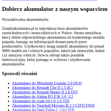
Dobierz
akumulator
z naszym wsparciem
Wyszukiwarka akumulatorów
Znajdzakumulator.pl to największa baza akumulatorów
samochodowych i motocyklowych w Polsce. Strona umożliwia
łatwy dobór odpowiedniego akumulatora do konkretnego modelu
pojazdu, bazując na informacjach dostarczanych przez
producentów. Użytkownicy mogą znaleźć akumulatory do ponad
9000 modeli aut i różnych pojazdów, takich jak motocykle, łodzie
czy maszyny rolnicze. Serwis oferuje także poradnik
motoryzacyjny, który pomaga w wyborze i użytkowaniu
akumulatorów.
Sprawdź również
Akumulator do Mitsubishi Grandis 2.0 DI-D
Akumulator do Renault Clio II 1.5 dCi
Akumulator do Renault Master II 2.8 DTI
Akumulator do Alpina B3 E36 3.0, 3.2
Akumulator do Audi A6 C6 2.0 TDI
Akumulator do Vauxhall Movano B 2.3 CDTI FWD
Akumulator do Opel Zafira C 2.0 CDTi