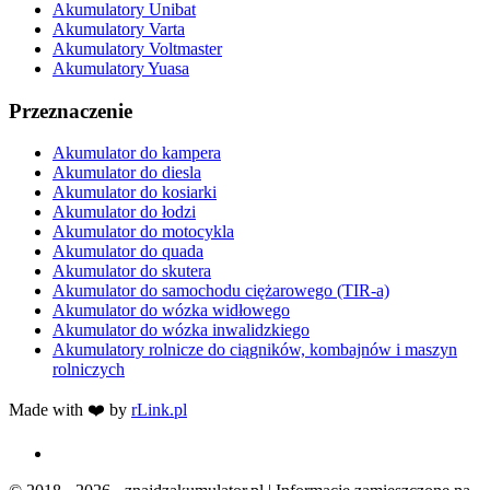
Akumulatory Unibat
Akumulatory Varta
Akumulatory Voltmaster
Akumulatory Yuasa
Przeznaczenie
Akumulator do kampera
Akumulator do diesla
Akumulator do kosiarki
Akumulator do łodzi
Akumulator do motocykla
Akumulator do quada
Akumulator do skutera
Akumulator do samochodu ciężarowego (TIR-a)
Akumulator do wózka widłowego
Akumulator do wózka inwalidzkiego
Akumulatory rolnicze do ciągników, kombajnów i maszyn
rolniczych
Made with ❤️ by
rLink.pl