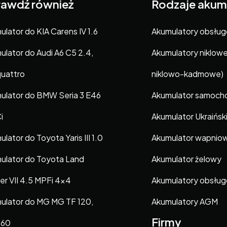
awdź również
Rodzaje akum
ulator do KIA Carens IV 1.6
Akumulatory obsłu
ulator do Audi A6 C5 2.4,
Akumulatory niklow
quattro
niklowo-kadmowe)
ulator do BMW Seria 3 E46
Akumulator samoc
i
Akumulator Ukraińsk
lator do Toyota Yaris III 1.0
Akumulator wapnio
ulator do Toyota Land
Akumulator żelowy
er VII 4.5 MPFi 4×4
Akumulatory obsłu
ulator do MG MG TF 120,
Akumulatory AGM
Firmy
160