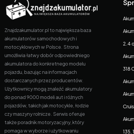
Spr
Akum
Znajdzakumulator.pl to największa baza
Akum
akumulatorów samochodowych i
2.4 
motocyklowych w Polsce. Strona
umożliwia łatwy dobór odpowiedniego
Akum
akumulatora do konkretnego modelu
318 C
pojazdu, bazując na informacjach
dostarczanych przez producentów.
Akumu
Użytkownicy mogą znaleźć akumulatory
Akum
do ponad 9000 modeli aut i różnych
pojazdów, takich jak motocykle, łodzie
Cruis
czy maszyny rolnicze. Serwis oferuje
Akum
także poradnik motoryzacyjny, który
pomaga w wyborze i użytkowaniu
135, 