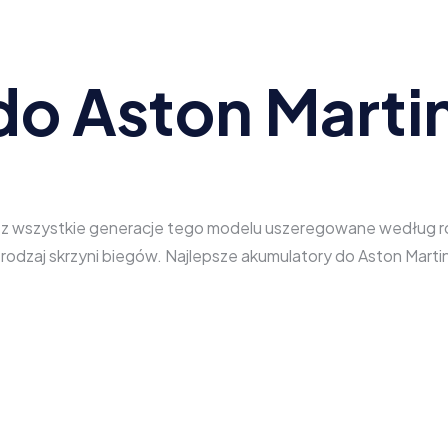
do Aston Marti
sz wszystkie generacje tego modelu uszeregowane według rodz
z rodzaj skrzyni biegów. Najlepsze akumulatory do Aston Ma